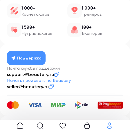
1 000+
1 000+
Косметологов
Тренеров
1 500+
100+
Нутрициологов
Блоггеров
Поддержка
Почта службы поддержки
support@beautery.ru
Начать продавать на Beautery
seller@beautery.ru
Разработка
BusinessMentor.ru