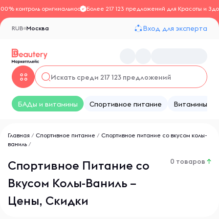
100% контроль оригинальности
Более 217 123 предложений для Красоты и Здо
Вход для эксперта
RUB
Москва
БАДы и витамины
Спортивное питание
Витамины
Главная
/
Спортивное питание
/
Спортивное питание со вкусом колы-
ваниль
/
0 товаров
↑
Спортивное Питание со
Вкусом Колы-Ваниль –
Цены, Скидки