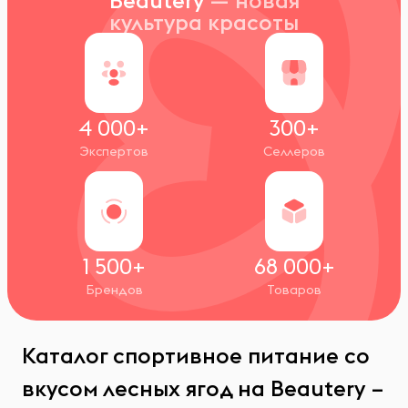
Beautery
— новая
культура красоты
4 000+
300+
Экспертов
Селлеров
1 500+
68 000+
Брендов
Товаров
Каталог спортивное питание со
вкусом лесных ягод на Beautery –