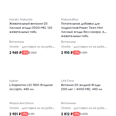
Nordic Naturals
NaturesPlus
Жевательный витамин D3
Питательная добавка для
Лесные ягоды (1000 МЕ), 120
подростков Power Teen Him
жевательных табл
Лесные ягоды без сахара, 60
жевательных табл
Витамины
Витамины
Virelle - доставка из-за рубежа
Virelle - доставка из-за рубежа
2 965
2 910
3 262
3 201
-9%
-9%
Isatori
LifeTime
L-Карнитин LS3 1500 Ягодное
Витамин D3 жидкий Ягоды
ассорти, 480 мл
(100 мкг / 4000 МЕ), 480 мл
Жиросжигатели
Витамины
Virelle - доставка из-за рубежа
Virelle - доставка из-за рубежа
2 901
2 812
3 191
3 093
-9%
-9%