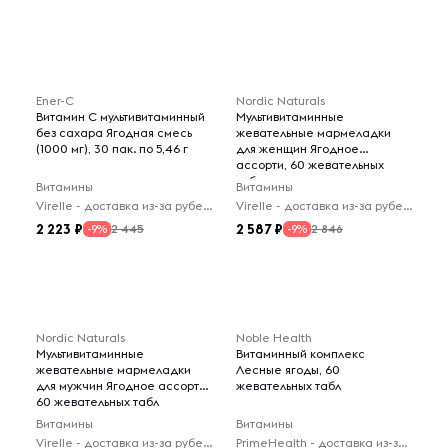
Ener-C
Nordic Naturals
Витамин C мультивитаминный
Мультивитаминные
без сахара Ягодная смесь
жевательные мармеладки
(1000 мг), 30 пак. по 5,46 г
для женщин Ягодное
ассорти, 60 жевательных
табл
Витамины
Витамины
Virelle - доставка из-за рубежа
Virelle - доставка из-за рубежа
2 223
2 587
2 445
2 846
-9%
-9%
Nordic Naturals
Noble Health
Мультивитаминные
Витаминный комплекс
жевательные мармеладки
Лесные ягоды, 60
для мужчин Ягодное ассорти,
жевательных табл
60 жевательных табл
Витамины
Витамины
Virelle - доставка из-за рубежа
PrimeHealth - доставка из-за рубежа