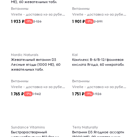
МЕ), 60 жевательных табл
Витамины
Витамины
Virelle - доставка из-за рубежа
Virelle - доставка из-за рубежа
1 933
1 901
2 126
2 091
-9%
-9%
Nordic Naturals
Kal
Жевательный витамин D3
Комплекс B-6/B-12/фолиевая
Лесные ягоды (1000 МЕ), 60
кислота Ягода, 60 микротабл
жевательных табл
Витамины
Витамины
Virelle - доставка из-за рубежа
Virelle - доставка из-за рубежа
1 765
1 751
1 942
1 926
-9%
-9%
Sundance Vitamins
Terry Naturally
Быстрорастворимый
Витамин D3 Ягодное ассорти
метилкобаламин B12 Ягоды
(5000 МЕ), 90 жевательных