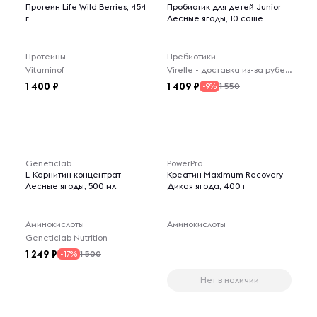
Протеин Life Wild Berries, 454
Пробиотик для детей Junior
г
Лесные ягоды, 10 саше
Протеины
Пребиотики
Vitaminof
Virelle - доставка из-за рубежа
1 400
1 409
1 550
-9%
Geneticlab
PowerPro
L-Карнитин концентрат
Креатин Maximum Recovery
Лесные ягоды, 500 мл
Дикая ягода, 400 г
Аминокислоты
Аминокислоты
Geneticlab Nutrition
1 249
1 500
-17%
Нет в наличии