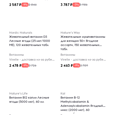
2 587
3 787
2 846
3 986
-9%
-5%
Nordic Naturals
Nature's Way
Жевательный витамин D3
Жевательные мультивитамины
Лесные ягоды (25 мкг/1000
для женщин 50+ Ягодное
МЕ), 120 жевательных табл
ассорти, 150 жевательных
табл
Витамины
Витамины
Virelle - доставка из-за рубежа
Virelle - доставка из-за рубежа
2 478
2 463
2 726
2 709
-9%
-9%
Nature's Life
Kal
Витамин B12 капли Лесные
Витамин B-12
ягоды (5000 мкг), 60 мл
Methylcobalamin &
Adenosylcobalamin Ягодный
микс (2000 мкг), 60
микротабл