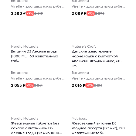
Витамины
Витамины
Virelle - доставка из-за рубежа
Virelle - доставка из-за рубежа
2 380
2 089
2 618
2 298
-9%
-9%
Nordic Naturals
Nature's Craft
Витамин D3 Лесные ягоды
Детские жевательные
(1000 МЕ), 60 жевательных
мармеладки с клетчаткой
табл
Апельсин-Ягодный микс, 60
шт.
Витамины
Витамины
Virelle - доставка из-за рубежа
Virelle - доставка из-за рубежа
2 055
2 016
2 261
2 218
-9%
-9%
Nordic Naturals
Nutricost
Жевательные таблетки без
Жевательный витамин D3
сахара с витамином D3
Ягодное ассорти (125 мкг), 120
Лесные ягоды (25 мкг/1000
жевательных табл