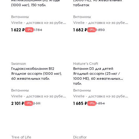
(1000 мкг), 150 табл
таблеток
Витамины
Витамины
Virelle - доставка из-за рубежа
Virelle - доставка из-за рубежа
1 622
1 682
1 784
1 850
-9%
-9%
Swanson
Nature's Craft
Гидроксикобаламин B12
Витамин D3 для детей
Ягодное ассорти (1000 мкг),
Ягодный ассорти (25 мкг /
60 жевательных табл
1000 МЕ), 60 жевательных
табл
Витамины
Витамины
Virelle - доставка из-за рубежа
Virelle - доставка из-за рубежа
2 101
1 685
2 311
1 854
-9%
-9%
Tree of Life
Dicoflor