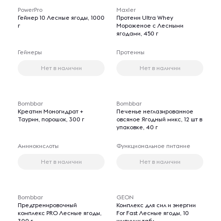
PowerPro
Maxler
Гейнер 10 Лесные ягоды, 1000
Протеин Ultra Whey
г
Мороженое с Лесными
ягодами, 450 г
Гейнеры
Протеины
Нет в наличии
Нет в наличии
Bombbar
Bombbar
Креатин Моногидрат +
Печенье неглазированное
Таурин, порошок, 300 г
овсяное Ягодный микс, 12 шт в
упаковке, 40 г
Аминокислоты
Функциональное питание
Нет в наличии
Нет в наличии
Bombbar
GEON
Предтренировочный
Комплекс для сил и энергии
комплекс PRO Лесные ягоды,
For Fast Лесные ягоды, 10
300 г
шипучих табл