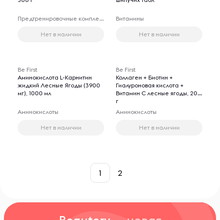
Предтренировочные комплексы
Витамины
Нет в наличии
Нет в наличии
Be First
Be First
Аминокислота L-Карнитин
Коллаген + Биотин +
жидкий Лесные Ягоды (3900
Гиалуроновая кислота +
мг), 1000 мл
Витамин С лесные ягоды, 200
г
Аминокислоты
Аминокислоты
Нет в наличии
Нет в наличии
1
2