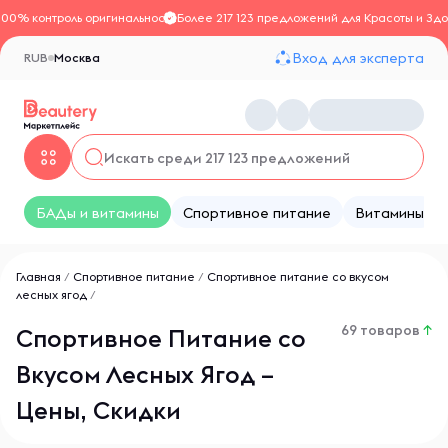
100% контроль оригинальности
Более 217 123 предложений для Красоты и Здо
Вход для эксперта
RUB
Москва
БАДы и витамины
Спортивное питание
Витамины
Главная
/
Спортивное питание
/
Спортивное питание со вкусом
лесных ягод
/
69 товаров
↑
Спортивное Питание со
Вкусом Лесных Ягод –
Цены, Скидки