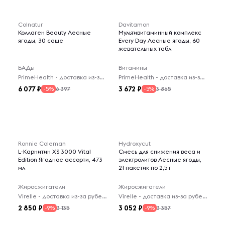
Colnatur
Davitamon
Коллаген Beauty Лесные
Мультивитаминный комплекс
ягоды, 30 саше
Every Day Лесные ягоды, 60
жевательных табл
БАДы
Витамины
PrimeHealth - доставка из-за рубежа
PrimeHealth - доставка из-за рубежа
6 077
3 672
6 397
3 865
-5%
-5%
Ronnie Coleman
Hydroxycut
L-Карнитин XS 3000 Vital
Cмесь для снижения веса и
Edition Ягодное ассорти, 473
электролитов Лесные ягоды,
мл
21 пакетик по 2,5 г
Жиросжигатели
Жиросжигатели
Virelle - доставка из-за рубежа
Virelle - доставка из-за рубежа
2 850
3 052
3 135
3 357
-9%
-9%