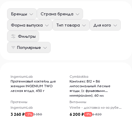
Бренды
Страна бренда
Форма выпуска
Тип товара
Для кого
Фильтры
Популярные
IngeniumLab
Cymbiotika
Протеиновый коктейль для
Комплекс B12 + B6
женщин INGENIUM TWO
липосомальный Лесные
лесная ягода, 450 г
ягоды, (с фульвовыми
минералами), 60 мл
Протеины
Витамины
IngeniumLab
Virelle - доставка из-за рубежа
3 260
6 200
3 350
6 820
-3%
-9%