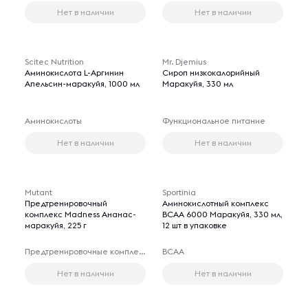
Нет в наличии
Нет в наличии
Scitec Nutrition
Mr. Djemius
Аминокислота L-Аргинин
Сироп низкокалорийный
Апельсин-маракуйя, 1000 мл
Маракуйя, 330 мл
Аминокислоты
Функциональное питание
Нет в наличии
Нет в наличии
Mutant
Sportinia
Предтренировочный
Аминокислотный комплекс
комплекс Madness Ананас-
ВСАА 6000 Маракуйя, 330 мл,
маракуйя, 225 г
12 шт в упаковке
Предтренировочные комплексы
BCAA
Нет в наличии
Нет в наличии