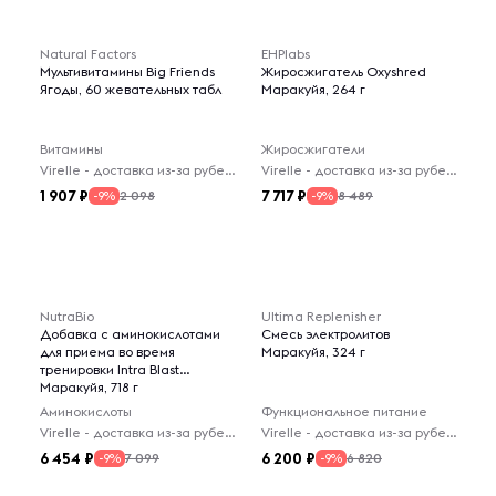
Natural Factors
EHPlabs
Мультивитамины Big Friends
Жиросжигатель Oxyshred
Ягоды, 60 жевательных табл
Маракуйя, 264 г
Витамины
Жиросжигатели
Virelle - доставка из-за рубежа
Virelle - доставка из-за рубежа
1 907
7 717
2 098
8 489
-9%
-9%
NutraBio
Ultima Replenisher
Добавка с аминокислотами
Смесь электролитов
для приема во время
Маракуйя, 324 г
тренировки Intra Blast
Маракуйя, 718 г
Аминокислоты
Функциональное питание
Virelle - доставка из-за рубежа
Virelle - доставка из-за рубежа
6 454
6 200
7 099
6 820
-9%
-9%