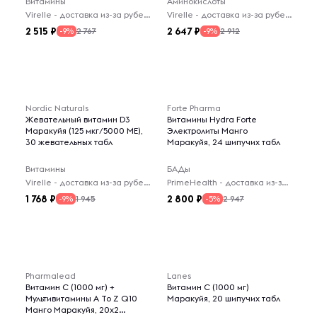
Витамины
Аминокислоты
Virelle - доставка из-за рубежа
Virelle - доставка из-за рубежа
2 515
2 647
2 767
2 912
-9%
-9%
Nordic Naturals
Forte Pharma
Жевательный витамин D3
Витамины Hydra Forte
Маракуйя (125 мкг/5000 МЕ),
Электролиты Манго
30 жевательных табл
Маракуйя, 24 шипучих табл
Витамины
БАДы
Virelle - доставка из-за рубежа
PrimeHealth - доставка из-за рубежа
1 768
2 800
1 945
2 947
-9%
-5%
Pharmalead
Lanes
Витамин С (1000 мг) +
Витамин С (1000 мг)
Мультивитамины A To Z Q10
Маракуйя, 20 шипучих табл
Манго Маракуйя, 20x2