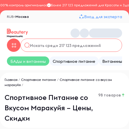
100% контроль оригинальности
Более 217 123 предложений для Красоты и Здо
Вход для эксперта
RUB
Москва
БАДы и витамины
Спортивное питание
Витамины
Главная
/
Спортивное питание
/
Спортивное питание со вкусом
маракуйя
/
98 товаров
↑
Спортивное Питание со
Вкусом Маракуйя – Цены,
Скидки