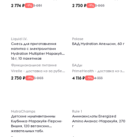
2 774
2 730
3 051
3 003
-9%
-9%
Liquid I.V.
Polase
Смесь для приготовления
БАД Hydration Апельсин, 60 г
напитка с электролитами
Hydration Multiplier Маракуйя,
16 г, 10 пакетиков
Функциональное питание
БАДы
Virelle - доставка из-за рубежа
PrimeHealth - доставка из-за рубежа
2 730
4 116
3 003
4 333
-9%
-5%
NutraChamps
Rule 1
Детские мультивитамины
Аминокислоты Energized
Клубника-Маракуйя-Персик-
Amino Ананас-Маракуйя, 270
Вишня, 120 веганских
г
жевательных табл