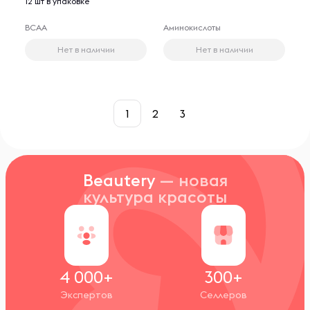
12 шт в упаковке
BCAA
Аминокислоты
Нет в наличии
Нет в наличии
1
2
3
Beautery
— новая
культура красоты
4 000+
300+
Экспертов
Селлеров