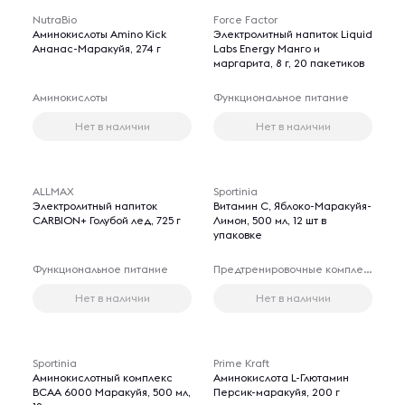
NutraBio
Force Factor
Аминокислоты Amino Kick
Электролитный напиток Liquid
Ананас-Маракуйя, 274 г
Labs Energy Манго и
маргарита, 8 г, 20 пакетиков
Аминокислоты
Функциональное питание
Нет в наличии
Нет в наличии
ALLMAX
Sportinia
Электролитный напиток
Витамин С, Яблоко-Маракуйя-
CARBION+ Голубой лед, 725 г
Лимон, 500 мл, 12 шт в
упаковке
Функциональное питание
Предтренировочные комплексы
Нет в наличии
Нет в наличии
Sportinia
Prime Kraft
Аминокислотный комплекс
Аминокислота L-Глютамин
BCAA 6000 Маракуйя, 500 мл,
Персик-маракуйя, 200 г