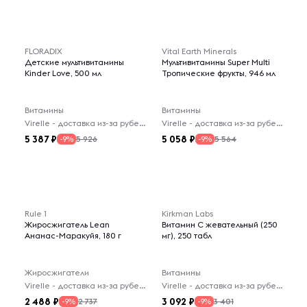
FLORADIX
Vital Earth Minerals
Детские мультивитамины
Мультивитамины Super Multi
Kinder Love, 500 мл
Тропические фрукты, 946 мл
Витамины
Витамины
Virelle - доставка из-за рубежа
Virelle - доставка из-за рубежа
5 387
5 058
5 926
5 564
-9%
-9%
Rule 1
Kirkman Labs
Жиросжигатель Lean
Витамин C жевательный (250
Ананас-Маракуйя, 180 г
мг), 250 табл
Жиросжигатели
Витамины
Virelle - доставка из-за рубежа
Virelle - доставка из-за рубежа
2 488
3 092
2 737
3 401
-9%
-9%