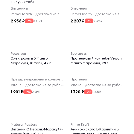
шипучих табл
Витамины
Витамины
PrimeHealth - доставка из-за рубежа
PrimeHealth - доставка из-за рубежа
2 936
2 207
3 091
2 323
-5%
-5%
Powerbar
Sportness
Электролиты 5 Манго
Протеиновый коктейль Vegan
Маракуйя, 10 табл, 42 г
Манго Маракуйя, 28 г
Предтренировочные комплексы
Протеины
Virelle - доставка из-за рубежа
Virelle - доставка из-за рубежа
1 901
1 320
2 091
1 452
-9%
-9%
Natural Factors
Prime Kraft
Витамин C Персик-Маракуйя-
Аминокислота L-Карнитин L-
Манго (500 мг), 90
Тартрат Персик-Маракуйя,