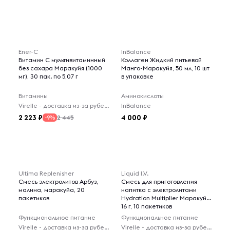
Ener-C
InBalance
Витамин C мультивитаминный
Коллаген Жидкий питьевой
без сахара Маракуйя (1000
Манго-Маракуйя, 50 мл, 10 шт
мг), 30 пак. по 5,07 г
в упаковке
Витамины
Аминокислоты
Virelle - доставка из-за рубежа
InBalance
2 223
4 000
2 445
-9%
Ultima Replenisher
Liquid I.V.
Смесь электролитов Арбуз,
Смесь для приготовления
малина, маракуйа, 20
напитка с электролитами
пакетиков
Hydration Multiplier Маракуйя,
16 г, 10 пакетиков
Функциональное питание
Функциональное питание
Virelle - доставка из-за рубежа
Virelle - доставка из-за рубежа