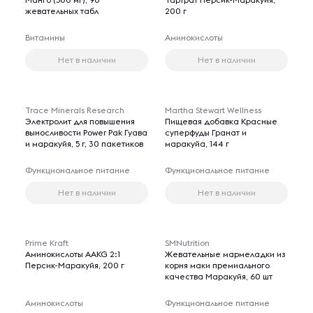
жевательных табл
200 г
Витамины
Аминокислоты
Нет в наличии
Нет в наличии
Trace Minerals Research
Martha Stewart Wellness
Электролит для повышения
Пищевая добавка Красные
выносливости Power Pak Гуава
суперфуды Гранат и
и маракуйя, 5 г, 30 пакетиков
маракуйа, 144 г
Функциональное питание
Функциональное питание
Нет в наличии
Нет в наличии
Prime Kraft
SMNutrition
Аминокислоты AAKG 2:1
Жевательные мармеладки из
Персик-Маракуйя, 200 г
корня маки премиального
качества Маракуйя, 60 шт
Аминокислоты
Функциональное питание