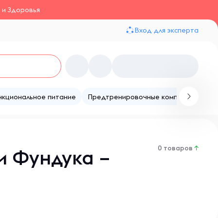
 и Здоровья
Вход для эксперта
нкциональное питание
Предтренировочные комплексы
Те
0 товаров
↑
и Фундука –