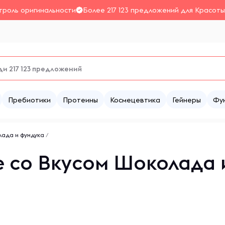
троль оригинальности
Более 217 123 предложений для Красоты
Пребиотики
Протеины
Космецевтика
Гейнеры
Фу
лада и фундука
/
 со Вкусом Шоколада 