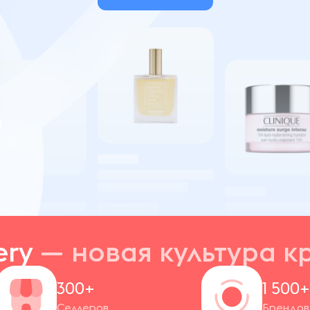
ery
— новая
культура к
300+
1 500
Селлеров
Брендов