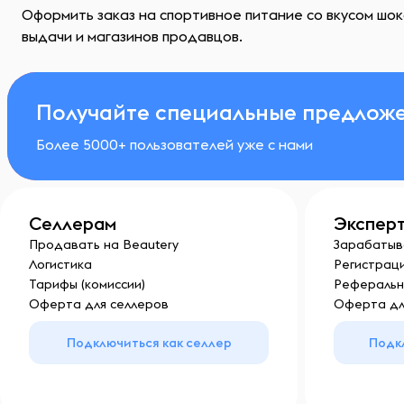
Оформить заказ на спортивное питание со вкусом шок
выдачи и магазинов продавцов.
Получайте специальные предложе
Более 5000+ пользователей уже с нами
Селлерам
Экспер
Продавать на Beautery
Зарабатыв
Логистика
Регистраци
Тарифы (комиссии)
Реферальн
Оферта для селлеров
Оферта дл
Подключиться как селлер
Подк