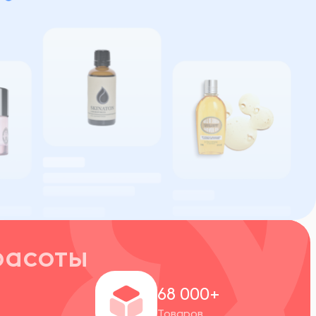
расоты
+
68 000+
Товаров