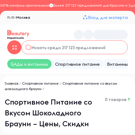
100% контроль оригинальности
Более 217 123 предложений для Красоты и Здо
Вход для эксперта
RUB
Москва
БАДы и витамины
Спортивное питание
Витамины
Главная
/
Спортивное питание
/
Спортивное питание со вкусом
шоколадного брауни
/
0 товаров
↑
Спортивное Питание со
Вкусом Шоколадного
Брауни – Цены, Скидки