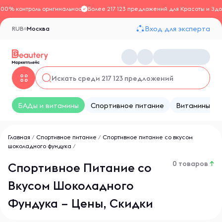
100% контроль оригинальности
Более 217 123 предложений для Красоты и Здо
Вход для эксперта
RUB
Москва
БАДы и витамины
Спортивное питание
Витамины
Главная
/
Спортивное питание
/
Спортивное питание со вкусом
шоколадного фундука
/
0 товаров
↑
Спортивное Питание со
Вкусом Шоколадного
Фундука – Цены, Скидки