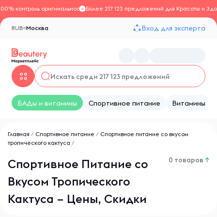
100% контроль оригинальности
Более 217 123 предложений для Красоты и Здо
Вход для эксперта
RUB
Москва
БАДы и витамины
Спортивное питание
Витамины
Главная
/
Спортивное питание
/
Спортивное питание со вкусом
тропического кактуса
/
0 товаров
↑
Спортивное Питание со
Вкусом Тропического
Кактуса – Цены, Скидки