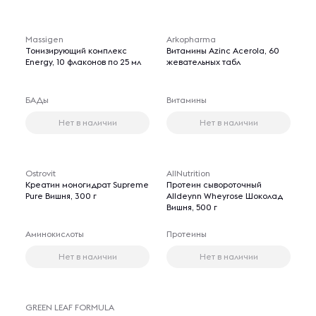
Massigen
Arkopharma
Тонизирующий комплекс
Витамины Azinc Acerola, 60
Energy, 10 флаконов по 25 мл
жевательных табл
БАДы
Витамины
Нет в наличии
Нет в наличии
Ostrovit
AllNutrition
Креатин моногидрат Supreme
Протеин сывороточный
Pure Вишня, 300 г
Alldeynn Wheyrose Шоколад
Вишня, 500 г
Аминокислоты
Протеины
Нет в наличии
Нет в наличии
GREEN LEAF FORMULA