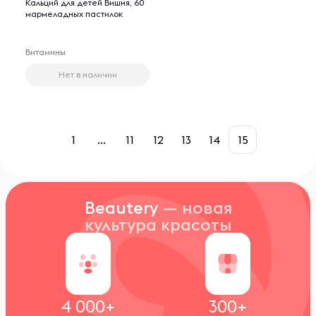
Кальций для детей Вишня, 60
мармеладных пастилок
Витамины
Нет в наличии
1
...
11
12
13
14
15
Beautery
— новая
культура красоты
4 000+
300+