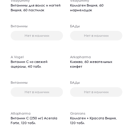
Vitayummy
Vitayummy
Витамины для волос и ногтей
Коллаген Вишня, 60
Вишня, 60 пастилок
мармеладок
Витамины
БАДы
Нет в наличии
Нет в наличии
A Vogel
Arkopharma
Витамин С из свежей
Клюква, 60 жевательных
ацеролы, 40 табл
конфет
Витамины
БАДы
Нет в наличии
Нет в наличии
Altopharma
Granions
Витамин C (250 мг) Acerola
Коллаген + Красота Вишня,
Forte, 120 табл
120 табл