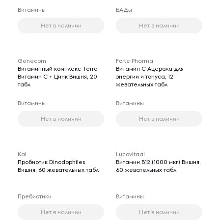
Витамины
БАДы
Нет в наличии
Нет в наличии
Genecom
Forte Pharma
Витаминный комплекс Terra
Витамин C Ацерола для
Витамин C + Цинк Вишня, 20
энергии и тонуса, 12
табл
жевательных табл
Витамины
Витамины
Нет в наличии
Нет в наличии
Kal
Lucovitaal
Пробиотик Dinodophiles
Витамин B12 (1000 мкг) Вишня,
Вишня, 60 жевательных табл
60 жевательных табл
Пребиотики
Витамины
Нет в наличии
Нет в наличии