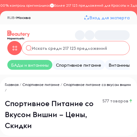
100% контроль оригинальности
Более 217 123 предложений для Красоты и Здо
Вход для эксперта
RUB
Москва
БАДы и витамины
Спортивное питание
Витамины
Главная
/
Спортивное питание
/
Спортивное питание со вкусом вишни
/
577 товаров
↑
Спортивное Питание со
Вкусом Вишни – Цены,
Скидки