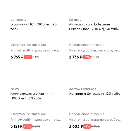
Lamberts
Solaray
L-аргинин HCI (1000 мг), 90
Аминокислота L-Теанин
табл
Lemon Lime (200 мг), 30 табл
Спортивное питание
Спортивное питание
PrimeHealth - доставка из-за рубежа
Virelle - доставка из-за рубежа
6 765
2 736
7 121
3 010
-5%
-9%
NOW
Jarrow Formulas
Аминокислота L-Аргинин
Аргинин и Цитруллин, 120 табл
(1000 мг), 120 табл
Спортивное питание
Спортивное питание
PrimeHealth - доставка из-за рубежа
Virelle - доставка из-за рубежа
3 121
3 603
3 671
3 963
-15%
-9%