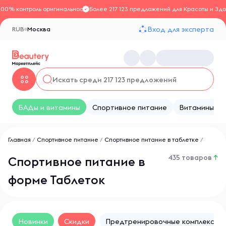
100% контроль оригинальности
Более 217 123 предложений для Красоты и Здо
Вход для эксперта
RUB
Москва
БАДы и витамины
Спортивное питание
Витамины
Главная
/
Спортивное питание
/
Спортивное питание в таблетке
/
435 товаров
↑
Спортивное питание в
форме Таблеток
Новинки
Скидки
Предтренировочные комплексы в