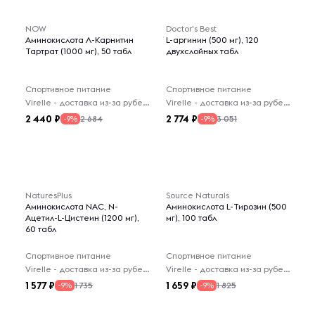
NOW
Doctor's Best
Аминокислота Л-Карнитин
L-аргинин (500 мг), 120
Тартрат (1000 мг), 50 табл
двухслойных табл
Спортивное питание
Спортивное питание
Virelle - доставка из-за рубежа
Virelle - доставка из-за рубежа
2 440
2 774
2 684
3 051
-9%
-9%
NaturesPlus
Source Naturals
Аминокислота NAC, N-
Аминокислота L-Тирозин (500
Ацетил-L-Цистеин (1200 мг),
мг), 100 табл
60 табл
Спортивное питание
Спортивное питание
Virelle - доставка из-за рубежа
Virelle - доставка из-за рубежа
1 577
1 659
1 735
1 825
-9%
-9%