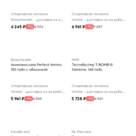
Спортивное питание
Спортивное питание
PrimeHealth - доставка из-за рубежа
Virelle - доставка из-за рубежа
6 245
6 961
6 574
7 657
-5%
-9%
BodyHealth
MHP
Аминокислоты Perfect Amino,
Тестобустер T-BOMB III
150 табл с оболочкой
3xtreme, 168 табл
Спортивное питание
Спортивное питание
Virelle - доставка из-за рубежа
Virelle - доставка из-за рубежа
5 941
5 728
6 535
6 301
-9%
-9%
Health Aid
Dr. Mercola