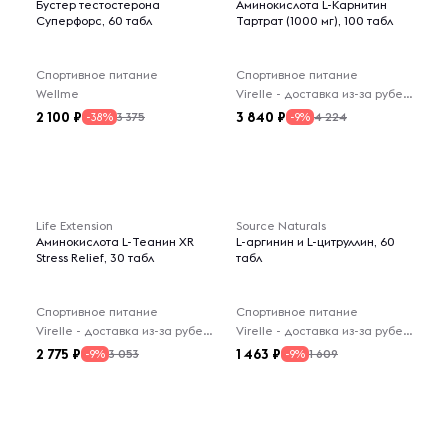
Бустер тестостерона
Аминокислота L-Карнитин
Суперфорс, 60 табл
Тартрат (1000 мг), 100 табл
Спортивное питание
Спортивное питание
Wellme
Virelle - доставка из-за рубежа
2 100
3 840
3 375
4 224
-38%
-9%
Life Extension
Source Naturals
Аминокислота L-Теанин XR
L-аргинин и L-цитруллин, 60
Stress Relief, 30 табл
табл
Спортивное питание
Спортивное питание
Virelle - доставка из-за рубежа
Virelle - доставка из-за рубежа
2 775
1 463
3 053
1 609
-9%
-9%