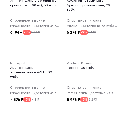
Аминокислоты L-аргинин с L-
Коллаген из говяжьего
орнитином (300 мг), 60 табл
бульона органический, 90
табл
Спортивное питание
Спортивное питание
PrimeHealth - доставка из-за рубежа
Virelle - доставка из-за рубежа
6 194
5 274
6 520
5 801
-5%
-9%
Nutrisport
Prodeco Pharma
Аминокислоты
Теанин, 30 табл
эссенциальные AAEE, 100
табл
Спортивное питание
Спортивное питание
PrimeHealth - доставка из-за рубежа
PrimeHealth - доставка из-за рубежа
4 576
5 978
4 817
6 293
-5%
-5%