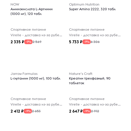
NOW
Optimum Nutrition
Аминокислота L-Аргинин
Super Amino 2222, 320 табл
(1000 мг), 120 табл
Спортивное питание
Спортивное питание
Virelle - доставка из-за рубежа
Virelle - доставка из-за рубежа
2 335
5 733
2 569
6 306
-9%
-9%
Jarrow Formulas
Nature's Craft
L-глутамин (1000 мг), 100 табл
Креатин трехфазный, 90
таблеток
Спортивное питание
Спортивное питание
Virelle - доставка из-за рубежа
Virelle - доставка из-за рубежа
2 412
2 647
2 653
2 912
-9%
-9%