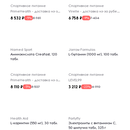
Спортивное питание
Спортивное питание
PrimeHealth - доставка из-за рубежа
Virelle - доставка из-за рубежа
8 532
6 758
8 981
7 434
-5%
-9%
Named Sport
Jarrow Formulas
Аминокислота Creafast, 120
L-Глутамин (1000 мг), 100 табл
табл
Спортивное питание
Спортивное питание
PrimeHealth - доставка из-за рубежа
LEVEL99
8 110
3 212
8 537
4 190
-5%
-23%
Health Aid
Partyfly
L-карнитин (550 мг), 30 табл
Электролиты с витамином C,
50 шипучих табл, 325 г