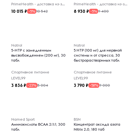
PrimeHealth - доставка из-за рубежа
PrimeHealth - доставка из-за рубежа
10 015
8 930
10 542
9 400
-5%
-5%
Natrol
Natrol
5-HTP с замедленным
5 HTP (100 мг) для нервной
высвобождением (200 мг), 30
системы и от стресса, 30
табл
быстрорастворимых табл
Спортивное питание
Спортивное питание
LEVEL99
LEVEL99
3 836
3 790
5 004
9 000
-23%
-58%
Named Sport
BSN
Аминокислоты BCAA 2:1:1, 300
Концентрат оксида азота
табл
Nitrix 2.0, 180 таб