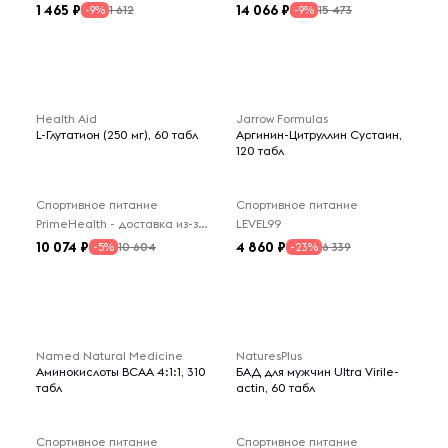
1 465
14 066
1 612
15 473
-9%
-9%
Health Aid
Jarrow Formulas
L-Глутатион (250 мг), 60 табл
Аргинин-Цитруллин Сустаин,
120 табл
Спортивное питание
Спортивное питание
PrimeHealth - доставка из-за рубежа
LEVEL99
10 074
4 860
10 604
6 339
-5%
-23%
Named Natural Medicine
NaturesPlus
Аминокислоты BCAA 4:1:1, 310
БАД для мужчин Ultra Virile-
табл
actin, 60 табл
Спортивное питание
Спортивное питание