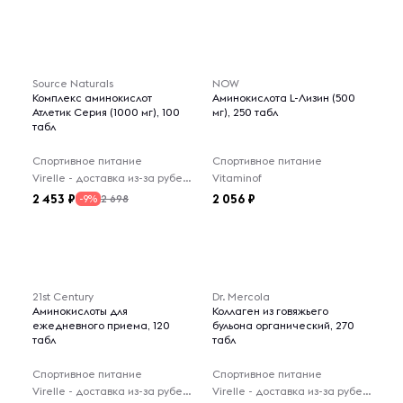
Source Naturals
NOW
Комплекс аминокислот
Аминокислота L-Лизин (500
Атлетик Серия (1000 мг), 100
мг), 250 табл
табл
Спортивное питание
Спортивное питание
Virelle - доставка из-за рубежа
Vitaminof
2 453
2 056
2 698
-9%
21st Century
Dr. Mercola
Аминокислоты для
Коллаген из говяжьего
ежедневного приема, 120
бульона органический, 270
табл
табл
Спортивное питание
Спортивное питание
Virelle - доставка из-за рубежа
Virelle - доставка из-за рубежа