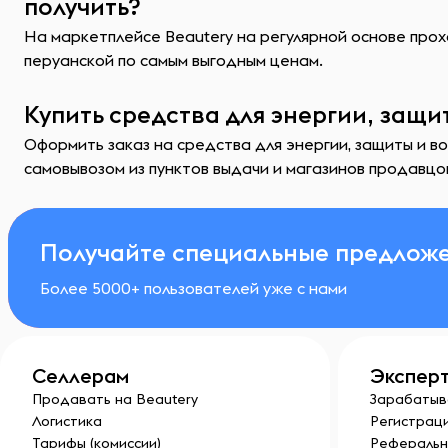
получить?
На маркетплейсе Beautery на регулярной основе прохо
перуанской по самым выгодным ценам.
Купить средства для энергии, защи
Оформить заказ на средства для энергии, защиты и в
самовывозом из пунктов выдачи и магазинов продавцо
Получайте специальные предложе
Более 5000+ пользователей уже с нами
Селлерам
Экспер
Продавать на Beautery
Зарабатыв
Логистика
Регистраци
Тарифы (комиссии)
Реферальн