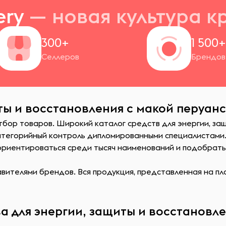
ery
— новая
культура к
300+
1 500
Селлеров
Брендов
ты и восстановления с макой перуанс
тбор товаров. Широкий каталог средств для энергии, за
атегорийный контроль дипломированными специалистами
сориентироваться среди тысяч наименований и подобрат
ителями брендов. Вся продукция, представленная на пл
а для энергии, защиты и восстановле