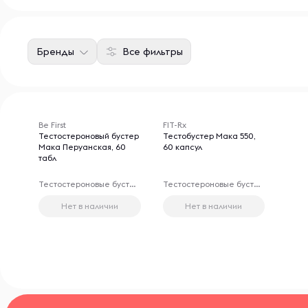
Бренды
Все фильтры
Be First
FIT-Rx
Тестостероновый бустер
Тестобустер Мака 550,
Мака Перуанская, 60
60 капсул
табл
Тестостероновые бустеры
Тестостероновые бустеры
Нет в наличии
Нет в наличии