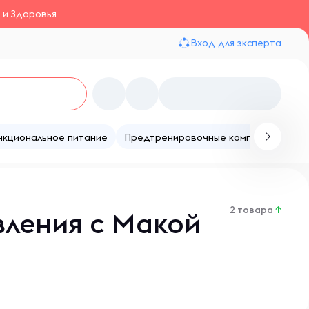
 и Здоровья
Вход для эксперта
нкциональное питание
Предтренировочные комплексы
Те
2 товара
↑
вления с Макой