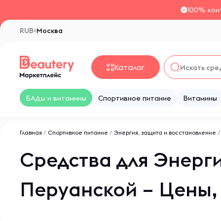
100% кон
RUB
Москва
Каталог
БАДы и витамины
Спортивное питание
Витамины
Главная
/
Спортивное питание
/
Энергия, защита и восстановление
Средства для Энерг
Перуанской – Цены,