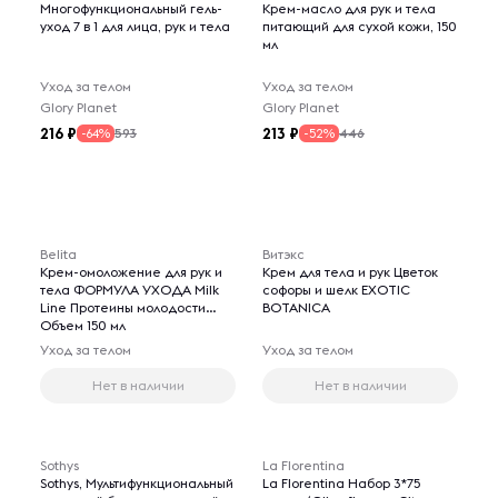
Многофункциональный гель-
Крем-масло для рук и тела
уход 7 в 1 для лица, рук и тела
питающий для сухой кожи, 150
мл
Уход за телом
Уход за телом
Glory Planet
Glory Planet
216
213
593
446
-64%
-52%
Belita
Витэкс
Крем-омоложение для рук и
Крем для тела и рук Цветок
тела ФОРМУЛА УХОДА Milk
софоры и шелк EXOTIC
Line Протеины молодости
BOTANICA
Объем 150 мл
Уход за телом
Уход за телом
Нет в наличии
Нет в наличии
Sothys
La Florentina
Sothys, Мультифункциональный
La Florentina Набор 3*75