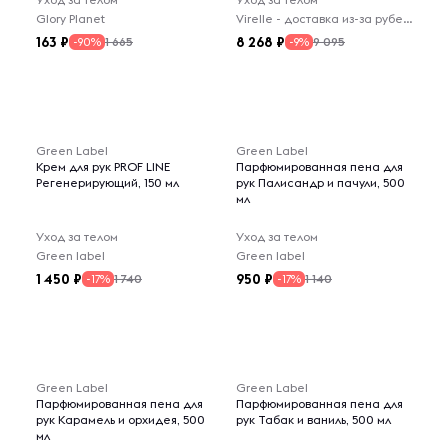
Glory Planet
Virelle - доставка из-за рубежа
163
8 268
1 665
9 095
-90%
-9%
Green Label
Green Label
Крем для рук PROF LINE
Парфюмированная пена для
Регенерирующий, 150 мл
рук Палисандр и пачули, 500
мл
Уход за телом
Уход за телом
Green label
Green label
1 450
950
1 740
1 140
-17%
-17%
Green Label
Green Label
Парфюмированная пена для
Парфюмированная пена для
рук Карамель и орхидея, 500
рук Табак и ваниль, 500 мл
мл