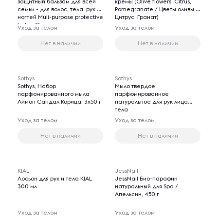
защитный бальзам для всей
кремы (Olive flowers, Citrus,
семьи - для волос, тела, рук и
Pomegranate / Цветы оливы,
ногтей Muli-purpose protective
Цитрус, Гранат)
balm, 75 мл.
Уход за телом
Уход за телом
Нет в наличии
Нет в наличии
Sothys
Sothys
Sothys, Набор
Мыло твердое
парфюмированного мыла
парфюмированное
Лимон Сандал Корица, 3х50 г
натуральное для рук лица
тела
Уход за телом
Уход за телом
Нет в наличии
Нет в наличии
KIAL
JessNail
Лосьон для рук и тела KIAL
JessNail Био-парафин
300 мл
натуральный для Spa /
Апельсин, 450 г
Уход за телом
Уход за телом