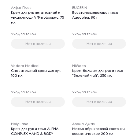
Алфит Плюс
EUCERIN
Крем для рук питательный и
Восстанавливающая мазь
увлажняющий Фитофлорис, 75
Aquaphor, 80 г
мл
Уход за телом
Уход за телом
Нет в наличии
Нет в наличии
Vedara Medical
HiGeen
Спасательный крем для рук,
Крем-бальзам для рук и тела
100 мл
"Зеленый чай", 250 мл
Уход за телом
Уход за телом
Нет в наличии
Нет в наличии
Holy Land
Арома Джаз
Крем для рук и тела ALPHA
Масло абрикосовой косточки
COMPLEX HAND & BODY
косметическое 200 мл