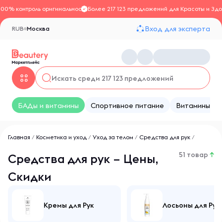
100% контроль оригинальности
Более 217 123 предложений для Красоты и Здо
Вход для эксперта
RUB
Москва
БАДы и витамины
Спортивное питание
Витамины
Главная
/
Косметика и уход
/
Уход за телом
/
Средства для рук
/
51 товар
↑
Средства для рук – Цены,
Скидки
Кремы для Рук
Лосьоны для Рук