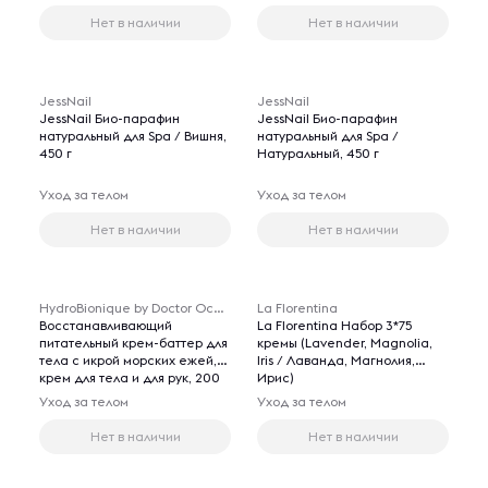
Нет в наличии
Нет в наличии
JessNail
JessNail
JessNail Био-парафин
JessNail Био-парафин
натуральный для Spa / Вишня,
натуральный для Spa /
450 г
Натуральный, 450 г
Уход за телом
Уход за телом
Нет в наличии
Нет в наличии
HydroBionique by Doctor Ocean
La Florentina
Восстанавливающий
La Florentina Набор 3*75
питательный крем-баттер для
кремы (Lavender, Magnolia,
тела с икрой морских ежей,
Iris / Лаванда, Магнолия,
крем для тела и для рук, 200
Ирис)
мл.
Уход за телом
Уход за телом
Нет в наличии
Нет в наличии