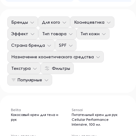
Бренды
Для кого
Космецевтика
Эффект
Тип товара
Тип кожи
Страна бренда
SPF
Назначение косметического средства
Текстура
Фильтры
Популярные
Belita
Sensai
Кокосовый крем для тела и
Питательный крем для рук
рук
Cellular Performance
Intensive, 100 мл
Уход за телом
Уход за телом