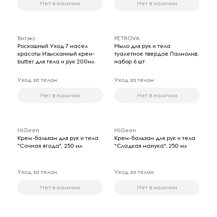
Нет в наличии
Нет в наличии
Витэкс
PETROVA
Роскошный Уход 7 масел
Мыло для рук и тела
красоты Изысканный крем-
туалетное твердое Палмолив,
butter для тела и рук 200мл
набор 6 шт
Уход за телом
Уход за телом
Нет в наличии
Нет в наличии
HiGeen
HiGeen
Крем-бальзам для рук и тела
Крем-бальзам для рук и тела
"Сочная ягода", 250 мл
"Сладкая манука", 250 мл
Уход за телом
Уход за телом
Нет в наличии
Нет в наличии