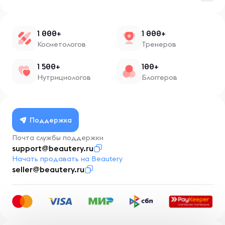
1 000+
1 000+
Косметологов
Тренеров
1 500+
100+
Нутрициологов
Блоггеров
Поддержка
Почта службы поддержки
support@beautery.ru
Начать продавать на Beautery
seller@beautery.ru