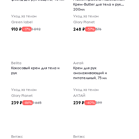
Крем-Butter для тела и рук
200мл
Уход за телом
Уход за телом
Green label
Glory Planet
910
248
1 092
576
-17%
-57%
Belita
Алтай
Кокосовый крем для тела и
Крем для рук
рук
омолаживающий и
питательный, 75 мл
Уход за телом
Уход за телом
Glory Planet
АЛТАЙ
239
239
1 665
399
-86%
-40%
Витэкс
Витэкс