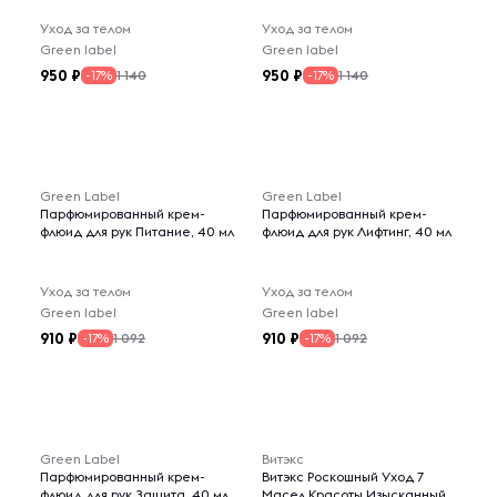
Уход за телом
Уход за телом
Green label
Green label
950
950
1 140
1 140
-17%
-17%
Green Label
Green Label
Парфюмированный крем-
Парфюмированный крем-
флюид для рук Питание, 40 мл
флюид для рук Лифтинг, 40 мл
Уход за телом
Уход за телом
Green label
Green label
910
910
1 092
1 092
-17%
-17%
Green Label
Витэкс
Парфюмированный крем-
Витэкс Роскошный Уход 7
флюид для рук Защита, 40 мл
Масел Красоты Изысканный