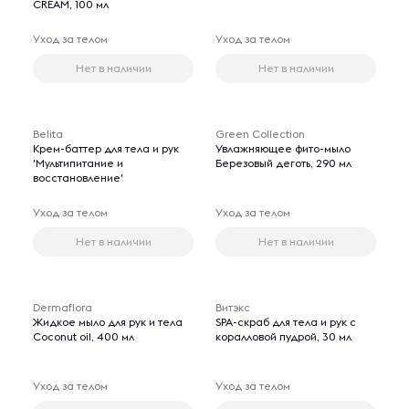
CREAM, 100 мл
Уход за телом
Уход за телом
Нет в наличии
Нет в наличии
Belita
Green Collection
Крем-баттер для тела и рук
Увлажняющее фито-мыло
'Мультипитание и
Березовый деготь, 290 мл
восстановление'
Уход за телом
Уход за телом
Нет в наличии
Нет в наличии
Dermaflora
Витэкс
Жидкое мыло для рук и тела
SPA-скраб для тела и рук с
Coconut oil, 400 мл
коралловой пудрой, 30 мл
Уход за телом
Уход за телом