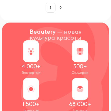
1
2
Beautery
— новая
культура красоты
4 000+
300+
Экспертов
Селлеров
1 500+
68 000+
Брендов
Товаров