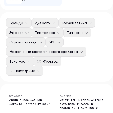
Бренды
Для кого
Космецевтика
Эффект
Тип товара
Тип кожи
Страна бренда
SPF
Назначение косметического средства
Текстура
Фильтры
Популярные
StriVectin
Амалюр
Лифтинг-крем для шеи и
Увлажняющий спрей для тела
декольте Tighten&Lift, 50 мл
с фульвовой кислотой и
протеинами шелка, 100 мл