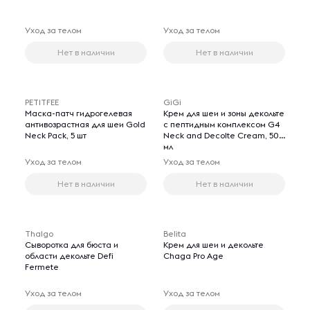
Уход за телом
Уход за телом
Нет в наличии
Нет в наличии
PETITFEE
GiGi
Маска-патч гидрогелевая
Крем для шеи и зоны декольте
антивозрастная для шеи Gold
с пептидным комплексом G4
Neck Pack, 5 шт
Neck and Decolte Cream, 50
мл
Уход за телом
Уход за телом
Нет в наличии
Нет в наличии
Thalgo
Belita
Сыворотка для бюста и
Крем для шеи и декольте
области декольте Defi
Chaga Pro Age
Fermete
Уход за телом
Уход за телом