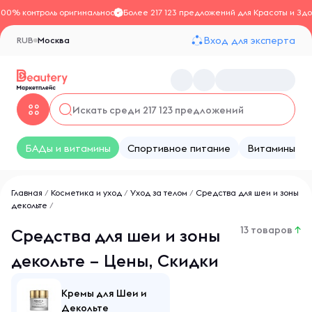
100% контроль оригинальности
Более 217 123 предложений для Красоты и Здо
Вход для эксперта
RUB
Москва
БАДы и витамины
Спортивное питание
Витамины
Главная
/
Косметика и уход
/
Уход за телом
/
Средства для шеи и зоны
декольте
/
13 товаров
↑
Средства для шеи и зоны
декольте – Цены, Скидки
Кремы для Шеи и
Декольте