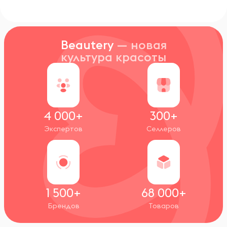
Beautery
— новая
культура красоты
4 000+
300+
Экспертов
Селлеров
1 500+
68 000+
Брендов
Товаров