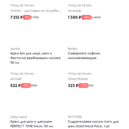
Уход за телом
Уход за телом
Virelle - доставка из-за рубежа
Амалюр
7 212
1 300
7 933
2 400
-9%
-46%
Алтай
Belita
Крем bio для лица, шеи и
Сыворотка-лифтинг
бюста на верблюжьем молоке
омолаживающая
50 мл
Уход за телом
Уход за телом
АЛТАЙ
Glory Planet
522
323
950
701
-45%
-54%
Holy Land
PETITFEE
Крем для шеи и декольте
Гидрогелевая маска-патч для
PERFECT TIME Neck, 50 мл
шеи Gold Neck Pack, 1 шт