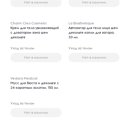
Нет в наличии
Нет в наличии
Charm Cleo Cosmetic
La Biosthetique
Крем для тела увлажняющий
Автозагар для тела лица шеи
с дозатором зона шеи
декольте капли для загара,
декольте
30 мл
Уход за телом
Уход за телом
Нет в наличии
Нет в наличии
Vedara Medical
Мусс для бюста и декольте с
24 каратным золотом, 150 мл
Уход за телом
Нет в наличии