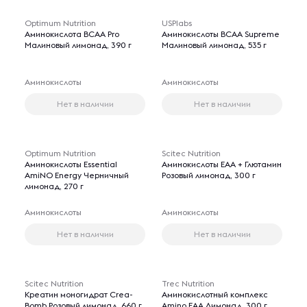
Optimum Nutrition
USPlabs
Аминокислота BCAA Pro
Аминокислоты BCAA Supreme
Малиновый лимонад, 390 г
Малиновый лимонад, 535 г
Аминокислоты
Аминокислоты
Нет в наличии
Нет в наличии
Optimum Nutrition
Scitec Nutrition
Аминокислоты Essential
Аминокислоты EAA + Глютамин
AmiNO Energy Черничный
Розовый лимонад, 300 г
лимонад, 270 г
Аминокислоты
Аминокислоты
Нет в наличии
Нет в наличии
Scitec Nutrition
Trec Nutrition
Креатин моногидрат Crea-
Аминокислотный комплекс
Bomb Розовый лимонад, 660 г
Amino EAA Лимонад, 300 г