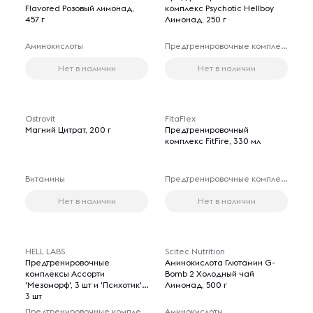
Flavored Розовый лимонад,
комплекс Psychotic Hellboy
457 г
Лимонад, 250 г
Аминокислоты
Предтренировочные комплексы
Нет в наличии
Нет в наличии
Ostrovit
FitaFlex
Магний Цитрат, 200 г
Предтренировочный
комплекс FitFire, 330 мл
Витамины
Предтренировочные комплексы
Нет в наличии
Нет в наличии
HELL LABS
Scitec Nutrition
Предтренировочные
Аминокислота Глютамин G-
комплексы Ассорти
Bomb 2 Холодный чай
'Мезоморф', 3 шт и 'Психотик',
Лимонад, 500 г
3 шт
Предтренировочные комплексы
Аминокислоты