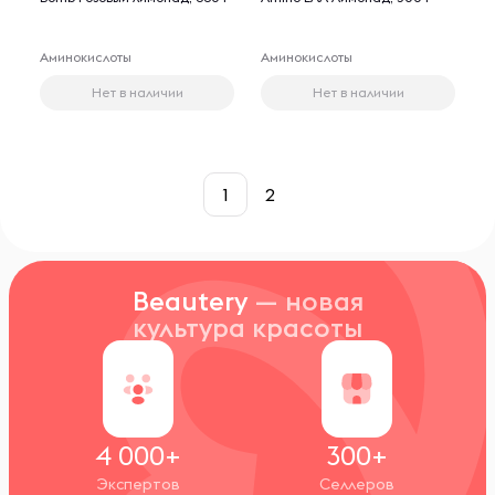
Аминокислоты
Аминокислоты
Нет в наличии
Нет в наличии
1
2
Beautery
— новая
культура красоты
4 000+
300+
Экспертов
Селлеров