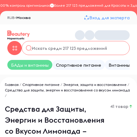
100% контроль оригинальности
Более 217 123 предложений для Красоты и Здо
Вход для эксперта
RUB
Москва
БАДы и витамины
Спортивное питание
Витамины
Главная
/
Спортивное питание
/
Энергия, защита и восстановление
/
Средства для защиты, энергии и восстановления со вкусом лимонада
/
41 товар
↑
Средства для Защиты,
Энергии и Восстановления
со Вкусом Лимонада –