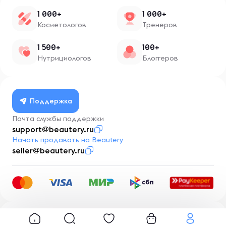
1 000+
1 000+
Косметологов
Тренеров
1 500+
100+
Нутрициологов
Блоггеров
Поддержка
Почта службы поддержки
support@beautery.ru
Начать продавать на Beautery
seller@beautery.ru
Разработка
BusinessMentor.ru