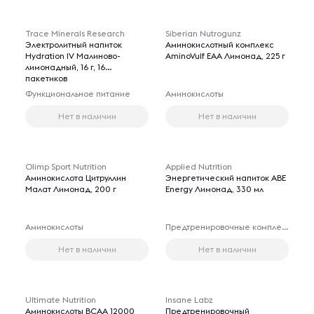
Trace Minerals Research
Siberian Nutrogunz
Электролитный напиток
Аминокислотный комплекс
Hydration IV Малиново-
AminoVulf EAA Лимонад, 225 г
лимонадный, 16 г, 16
пакетиков
Функциональное питание
Аминокислоты
Нет в наличии
Нет в наличии
Olimp Sport Nutrition
Applied Nutrition
Аминокислота Цитруллин
Энергетический напиток ABE
Малат Лимонад, 200 г
Energy Лимонад, 330 мл
Аминокислоты
Предтренировочные комплексы
Нет в наличии
Нет в наличии
Ultimate Nutrition
Insane Labz
Аминокислоты BCAA 12000
Предтренировочный