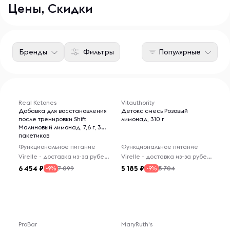
Цены, Скидки
Бренды
Фильтры
Популярные
Real Ketones
Vitauthority
Добавка для восстановления
Детокс смесь Розовый
после тренировки Shift
лимонад, 310 г
Малиновый лимонад, 7,6 г, 30
пакетиков
Функциональное питание
Функциональное питание
Virelle - доставка из-за рубежа
Virelle - доставка из-за рубежа
6 454
5 185
7 099
5 704
-9%
-9%
ProBar
MaryRuth's