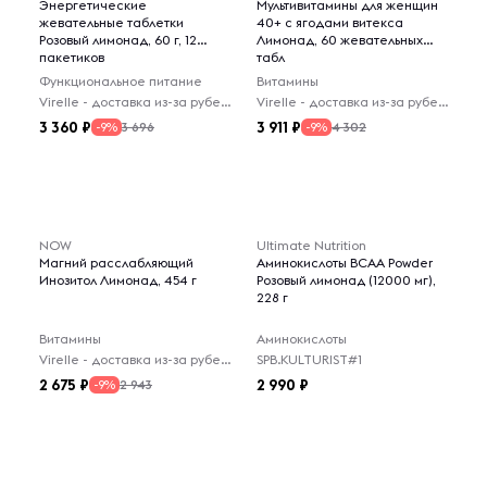
Энергетические
Мультивитамины для женщин
жевательные таблетки
40+ с ягодами витекса
Розовый лимонад, 60 г, 12
Лимонад, 60 жевательных
пакетиков
табл
Функциональное питание
Витамины
Virelle - доставка из-за рубежа
Virelle - доставка из-за рубежа
3 360
3 911
3 696
4 302
-9%
-9%
NOW
Ultimate Nutrition
Магний расслабляющий
Аминокислоты BCAA Powder
Инозитол Лимонад, 454 г
Розовый лимонад (12000 мг),
228 г
Витамины
Аминокислоты
Virelle - доставка из-за рубежа
SPB.KULTURIST#1
2 675
2 990
2 943
-9%