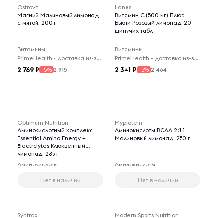
Ostrovit
Lanes
Магний Малиновый лимонад
Витамин C (500 мг) Плюс
с мятой, 200 г
Бьюти Розовый лимонад, 20
шипучих табл
Витамины
Витамины
PrimeHealth - доставка из-за рубежа
PrimeHealth - доставка из-за рубежа
2 769
2 341
2 915
2 464
-5%
-5%
Optimum Nutrition
Myprotein
Аминокислотный комплекс
Аминокислоты BCAA 2:1:1
Essential Amino Energy +
Малиновый лимонад, 250 г
Electrolytes Клюквенный
лимонад, 285 г
Аминокислоты
Аминокислоты
Нет в наличии
Нет в наличии
Syntrax
Modern Sports Nutrition