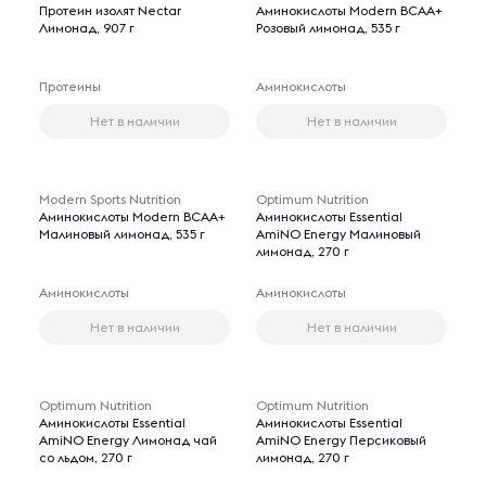
Протеин изолят Nectar
Аминокислоты Modern BCAA+
Лимонад, 907 г
Розовый лимонад, 535 г
Протеины
Аминокислоты
Нет в наличии
Нет в наличии
Modern Sports Nutrition
Optimum Nutrition
Аминокислоты Modern BCAA+
Аминокислоты Essential
Малиновый лимонад, 535 г
AmiNO Energy Малиновый
лимонад, 270 г
Аминокислоты
Аминокислоты
Нет в наличии
Нет в наличии
Optimum Nutrition
Optimum Nutrition
Аминокислоты Essential
Аминокислоты Essential
AmiNO Energy Лимонад чай
AmiNO Energy Персиковый
со льдом, 270 г
лимонад, 270 г