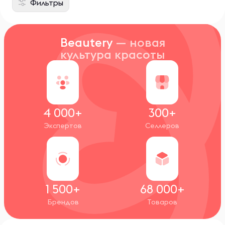
Фильтры
Beautery
— новая
культура красоты
4 000+
300+
Экспертов
Селлеров
1 500+
68 000+
Брендов
Товаров