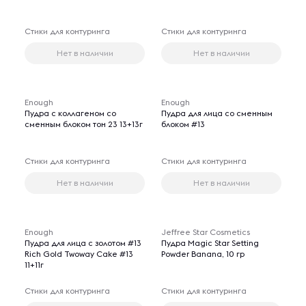
Стики для контуринга
Стики для контуринга
Нет в наличии
Нет в наличии
Enough
Enough
Пудра с коллагеном со
Пудра для лица со сменным
сменным блоком тон 23 13+13г
блоком #13
Стики для контуринга
Стики для контуринга
Нет в наличии
Нет в наличии
Enough
Jeffree Star Cosmetics
Пудра для лица с золотом #13
Пудра Magic Star Setting
Rich Gold Twoway Cake #13
Powder Banana, 10 гр
11+11г
Стики для контуринга
Стики для контуринга