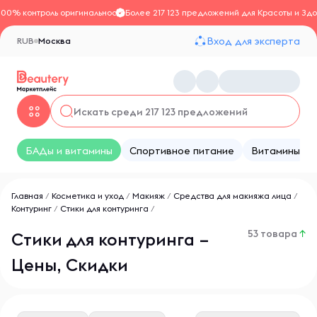
100% контроль оригинальности
Более 217 123 предложений для Красоты и Здо
Вход для эксперта
RUB
Москва
БАДы и витамины
Спортивное питание
Витамины
Главная
/
Косметика и уход
/
Макияж
/
Средства для макияжа лица
/
Контуринг
/
Стики для контуринга
/
53 товара
↑
Стики для контуринга –
Цены, Скидки