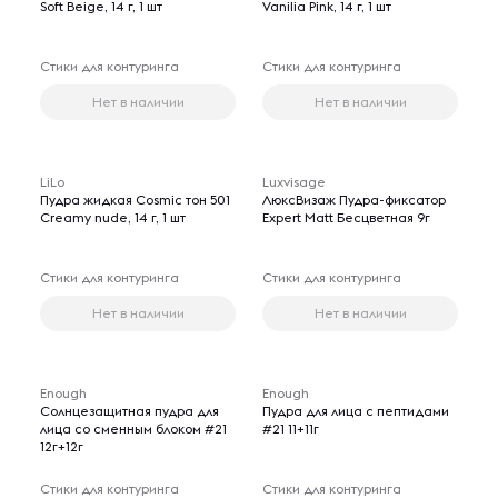
Soft Beige, 14 г, 1 шт
Vanilia Pink, 14 г, 1 шт
Стики для контуринга
Стики для контуринга
Нет в наличии
Нет в наличии
LiLo
Luxvisage
Пудра жидкая Cosmic тон 501
ЛюксВизаж Пудра-фиксатор
Creamy nude, 14 г, 1 шт
Expert Matt Бесцветная 9г
Стики для контуринга
Стики для контуринга
Нет в наличии
Нет в наличии
Enough
Enough
Солнцезащитная пудра для
Пудра для лица с пептидами
лица со сменным блоком #21
#21 11+11г
12г+12г
Стики для контуринга
Стики для контуринга