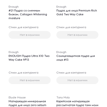
Enough
Enough
#21 Пудра со сменным
Пудра для лица Premium Rich
блоком, Collagen Whitening
Gold Two Way Cake
moisture
Стики для контуринга
Стики для контуринга
Нет в наличии
Нет в наличии
Enough
Enough
ENOUGH Пудра Ultra X10 Two
Солнцезащитная пудра для
Way Cake №13
лица #13
Стики для контуринга
Стики для контуринга
Нет в наличии
Нет в наличии
Etude House
Tony Moly
Матирующая минеральная
Корейская матирующая
пудра для лица zero sebum
рассыпчатая пудра тони моли