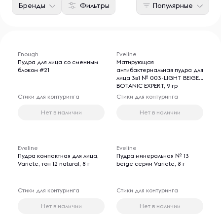
Бренды
Фильтры
Популярные
Enough
Eveline
Пудра для лица со сменным
Матирующая
блоком #21
антибактериальная пудра для
лица 3в1 № 003-LIGHT BEIGE
BOTANIC EXPERT, 9 гр
Стики для контуринга
Стики для контуринга
Нет в наличии
Нет в наличии
Eveline
Eveline
Пудра компактная для лица,
Пудра минеральная № 13
Variete, тон 12 natural, 8 г
beige серии Variete, 8 г
Стики для контуринга
Стики для контуринга
Нет в наличии
Нет в наличии