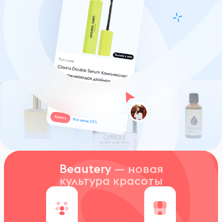
Beautery
— новая
культура красоты