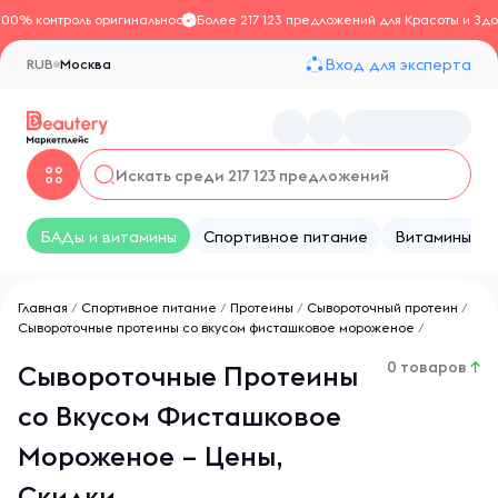
100% контроль оригинальности
Более 217 123 предложений для Красоты и Здо
Вход для эксперта
RUB
Москва
БАДы и витамины
Спортивное питание
Витамины
Главная
/
Спортивное питание
/
Протеины
/
Сывороточный протеин
/
Сывороточные протеины со вкусом фисташковое мороженое
/
0 товаров
↑
Сывороточные Протеины
со Вкусом Фисташковое
Мороженое – Цены,
Скидки