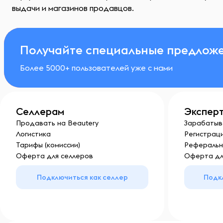
выдачи и магазинов продавцов.
Получайте специальные предложе
Более 5000+ пользователей уже с нами
Селлерам
Экспер
Продавать на Beautery
Зарабатыв
Логистика
Регистраци
Тарифы (комиссии)
Реферальн
Оферта для селлеров
Оферта дл
Подключиться как селлер
Подк