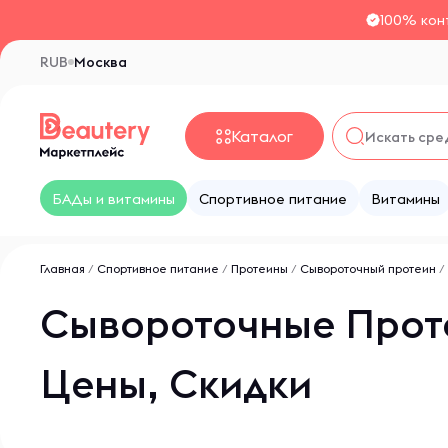
100% кон
RUB
Москва
Каталог
БАДы и витамины
Спортивное питание
Витамины
Главная
/
Спортивное питание
/
Протеины
/
Сывороточный протеин
/
Сывороточные Проте
Цены, Скидки