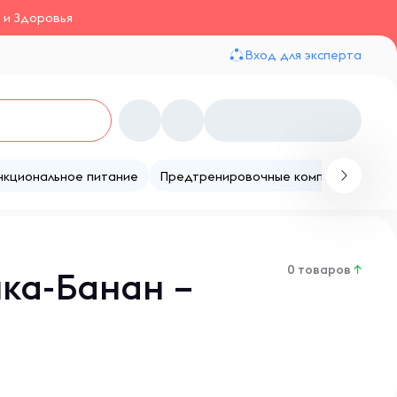
 и Здоровья
Вход для эксперта
нкциональное питание
Предтренировочные комплексы
Те
0 товаров
↑
ка-Банан –