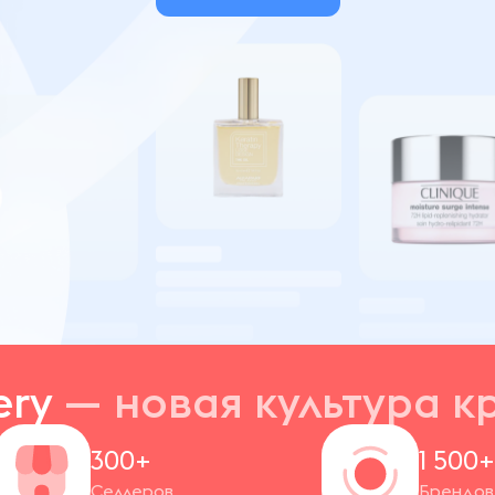
ery
— новая
культура к
300+
1 500
Селлеров
Брендов