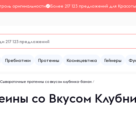
троль оригинальности
Более 217 123 предложений для Красоты
Пребиотики
Протеины
Космецевтика
Гейнеры
Фу
Сывороточные протеины со вкусом клубника-банан
/
ины со Вкусом Клубни