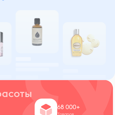
расоты
+
68 000+
Товаров