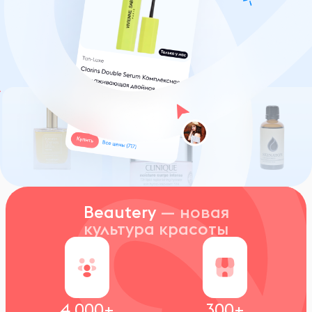
Beautery
— новая
культура красоты
4 000+
300+