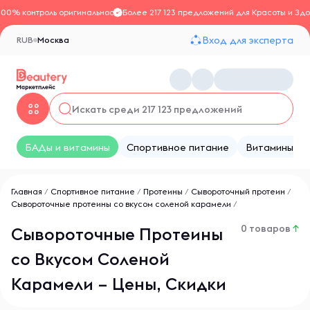
100% контроль оригинальности
Более 217 123 предложений для Красоты и Здо
Вход для эксперта
RUB
Москва
БАДы и витамины
Спортивное питание
Витамины
Главная
/
Спортивное питание
/
Протеины
/
Сывороточный протеин
/
Сывороточные протеины со вкусом соленой карамели
/
0 товаров
↑
Сывороточные Протеины
со Вкусом Соленой
Карамели – Цены, Скидки