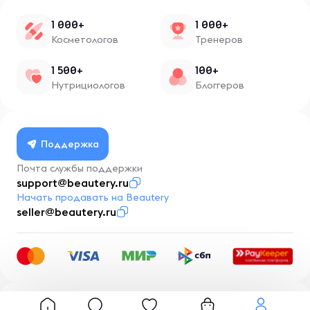
1 000+
1 000+
Косметологов
Тренеров
1 500+
100+
Нутрициологов
Блоггеров
Поддержка
Почта службы поддержки
support@beautery.ru
Начать продавать на Beautery
seller@beautery.ru
Разработка
BusinessMentor.ru