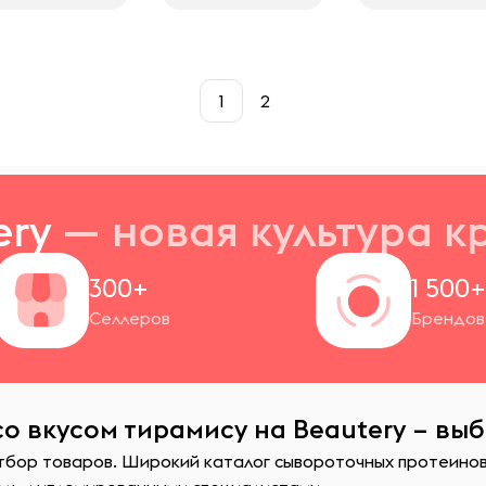
1
2
ery
— новая
культура к
300+
1 500
Селлеров
Брендов
о вкусом тирамису на Beautery – выб
тбор товаров. Широкий каталог сывороточных протеинов 