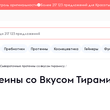
троль оригинальности
Более 217 123 предложений для Красоты
Пребиотики
Протеины
Космецевтика
Гейнеры
Фу
Сывороточные протеины со вкусом тирамису
/
ины со Вкусом Тирами