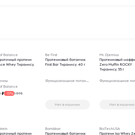
of Balance
Be First
Mr. Djemius
роточный протеин
Протеиновый батончик
Протеиновый мафф
nce Whey Тирамису,
First Bar Тирамису, 40 г
Zero Muffin ROCKY
Тирамису, 55 г
еины
Функциональное питание
of Balance
0
1 595
-13%
Нет в наличии
Нет в наличии
otein
Bombbar
BioTechUSA
роточный протеин
Протеиновый батончик
Протеин Iso Whey Z