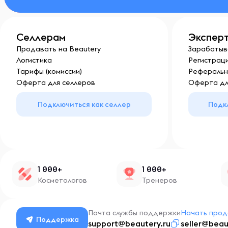
Селлерам
Экспер
Продавать на Beautery
Зарабатыв
Логистика
Регистраци
Тарифы (комиссии)
Реферальн
Оферта для селлеров
Оферта дл
Подключиться как селлер
Подк
1 000+
1 000+
Косметологов
Тренеров
Почта службы поддержки
Начать прод
Поддержка
support@beautery.ru
seller@beau