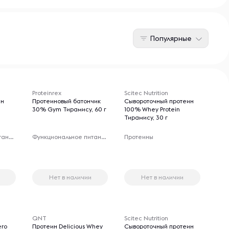
Популярные
Proteinrex
Scitec Nutrition
ин
Протеиновый батончик
Сывороточный протеин
30% Gym Тирамису, 60 г
100% Whey Protein
Тирамису, 30 г
Функциональное питание
Функциональное питание
Протеины
Нет в наличии
Нет в наличии
QNT
Scitec Nutrition
ero
Протеин Delicious Whey
Сывороточный протеин