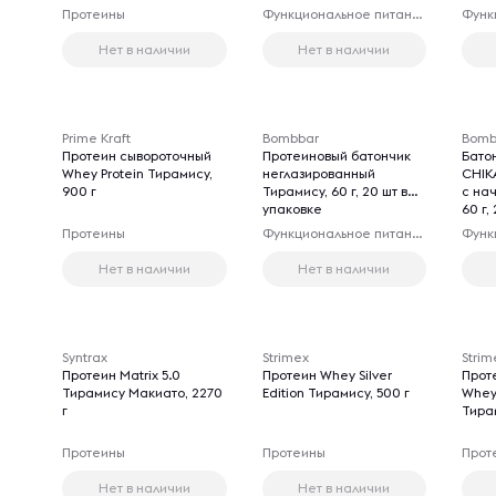
Протеины
Функциональное питание
Нет в наличии
Нет в наличии
Prime Kraft
Bombbar
Bomb
Протеин сывороточный
Протеиновый батончик
Бато
Whey Protein Тирамису,
неглазированный
CHIK
900 г
Тирамису, 60 г, 20 шт в
с на
упаковке
60 г,
Протеины
Функциональное питание
Нет в наличии
Нет в наличии
Syntrax
Strimex
Strim
Протеин Matrix 5.0
Протеин Whey Silver
Прот
Тирамису Макиато, 2270
Edition Тирамису, 500 г
Whey 
г
Тира
Протеины
Протеины
Прот
Нет в наличии
Нет в наличии