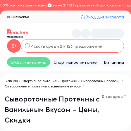
100% контроль оригинальности
Более 217 123 предложений для Красоты и Здо
Вход для эксперта
RUB
Москва
БАДы и витамины
Спортивное питание
Витамины
Главная
/
Спортивное питание
/
Протеины
/
Сывороточный протеин
/
Сывороточные протеины с ванильным вкусом
/
0 товаров
↑
Сывороточные Протеины с
Ванильным Вкусом – Цены,
Скидки