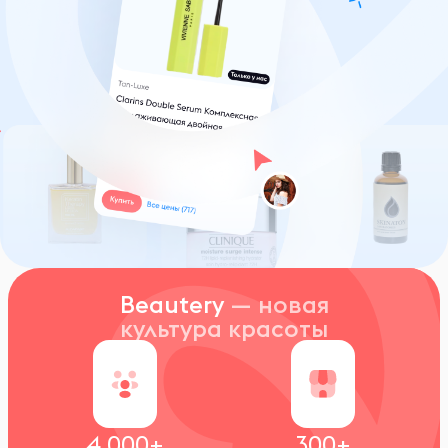
Beautery
— новая
культура красоты
4 000+
300+