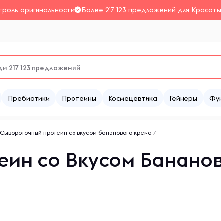
троль оригинальности
Более 217 123 предложений для Красоты
Пребиотики
Протеины
Космецевтика
Гейнеры
Фу
Сывороточный протеин со вкусом бананового крема
/
ин со Вкусом Бананов