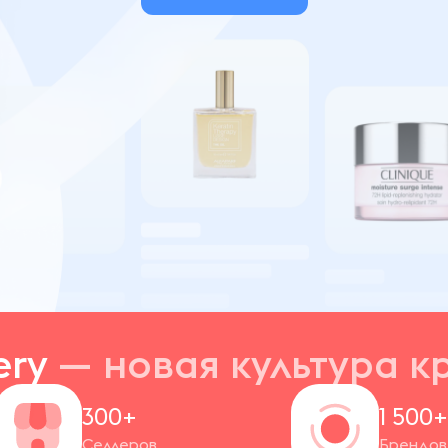
ery
— новая
культура к
300+
1 500
Селлеров
Брендов