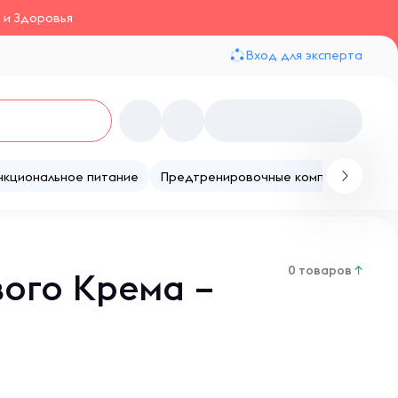
 и Здоровья
Вход для эксперта
нкциональное питание
Предтренировочные комплексы
Те
0 товаров
↑
ого Крема –