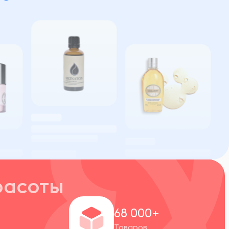
расоты
+
68 000+
Товаров