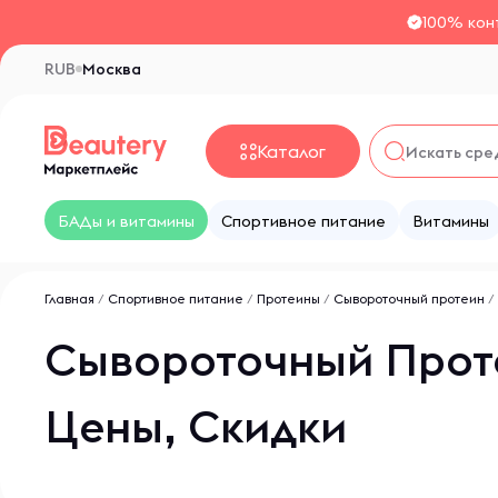
100% кон
RUB
Москва
Каталог
БАДы и витамины
Спортивное питание
Витамины
Главная
/
Спортивное питание
/
Протеины
/
Сывороточный протеин
/
Сывороточный Проте
Цены, Скидки