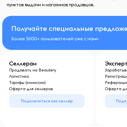
пунктов выдачи и магазинов продавцов.
Получайте специальные предложе
Более 5000+ пользователей уже с нами
Селлерам
Экспер
Продавать на Beautery
Зарабатыв
Логистика
Регистраци
Тарифы (комиссии)
Реферальн
Оферта для селлеров
Оферта дл
Подключиться как селлер
Подк