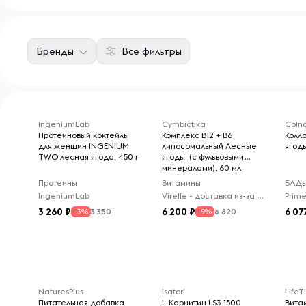
Бренды
Все фильтры
IngeniumLab
Cymbiotika
Colna
Протеиновый коктейль
Комплекс B12 + B6
Колл
для женщин INGENIUM
липосомальный Лесные
ягод
TWO лесная ягода, 450 г
ягоды, (с фульвовыми
минералами), 60 мл
Протеины
Витамины
БАД
IngeniumLab
Virelle - доставка из-за рубежа
3 260
6 200
6 07
3 350
6 820
-3%
-9%
NaturesPlus
Isatori
Life
Питательная добавка
L-Карнитин LS3 1500
Вита