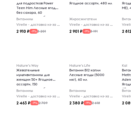
для подростков Power
Ягодное ассорти, 480 мл
Ягоды
Teen Him Лесные ягоды
МЕ), 
без сахара, 60
жевательных табл
Витамины
Жиросжигатели
Вита
Virelle - доставка из-за рубежа
Virelle - доставка из-за рубежа
2 910
2 901
2 81
3 201
3 191
-9%
-9%
Nature's Way
Nature's Life
Kal
Жевательные
Витамин B12 капли
Вита
мультивитамины для
Лесные ягоды (5000
Meth
женщин 50+ Ягодное
мкг), 60 мл
Aden
ассорти, 150
Ягодн
жевательных табл
60 м
Витамины
Витамины
Вита
Virelle - доставка из-за рубежа
Virelle - доставка из-за рубежа
2 463
2 380
2 08
2 709
2 618
-9%
-9%