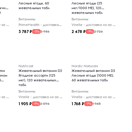
Лесные ягоды, 60
Лесные ягоды (25
жчин
жевательных табл
мкг/1000 МЕ), 120
0
жевательных табл
Витамины
Витамины
Virelle - доставка из-за рубежа
PrimeHealth - доставка из-за рубежа
Virelle - доставка из-за рубежа
3 787
2 478
3 986
2 726
-5%
-9%
Nutricost
Nordic Naturals
тки
Жевательный витамин D3
Жевательный витамин D3
ином
Ягодное ассорти (125
Лесные ягоды (1000 МЕ),
5
мкг), 120 жевательных
60 жевательных табл
табл
Витамины
Витамины
Virelle - доставка из-за рубежа
Virelle - доставка из-за рубежа
Virelle - доставка из-за рубежа
1 905
1 768
2 096
1 945
-9%
-9%