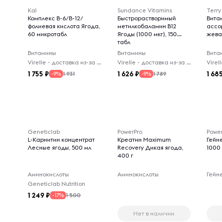
Kal
Sundance Vitamins
Terry
Комплекс B-6/B-12/
Быстрорастворимый
Вита
фолиевая кислота Ягода,
метилкобаламин B12
ассор
60 микротабл
Ягоды (1000 мкг), 150
жева
табл
Витамины
Витамины
Вита
Virelle - доставка из-за рубежа
Virelle - доставка из-за рубежа
1 755
1 626
1 68
1 931
1 789
-9%
-9%
Geneticlab
PowerPro
Powe
L-Карнитин концентрат
Креатин Maximum
Гейн
Лесные ягоды, 500 мл
Recovery Дикая ягода,
1000 
400 г
Аминокислоты
Аминокислоты
Гейн
Geneticlab Nutrition
1 249
1 500
-17%
Нет в наличии