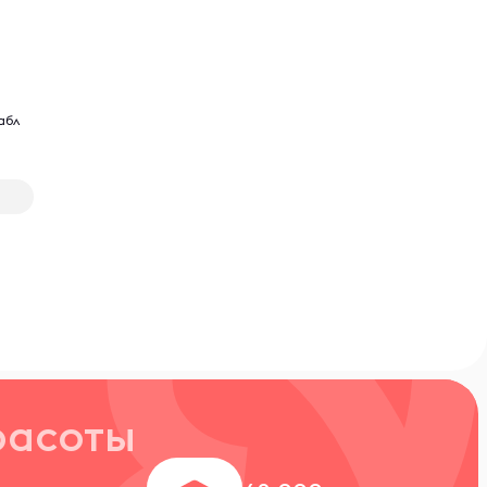
е
абл
расоты