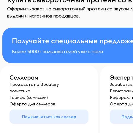
Оформить заказ на сывороточный протеин со вкусом л
выдачи и магазинов продавцов.
Получайте специальные предложе
Более 5000+ пользователей уже с нами
Селлерам
Экспер
Продавать на Beautery
Зарабатыв
Логистика
Регистраци
Тарифы (комиссии)
Реферальн
Оферта для селлеров
Оферта дл
Подключиться как селлер
Подк