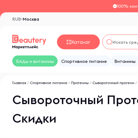
100% кон
RUB
Москва
Каталог
БАДы и витамины
Спортивное питание
Витамины
Главная
/
Спортивное питание
/
Протеины
/
Сывороточный протеин
/
Сывороточный Проте
Скидки