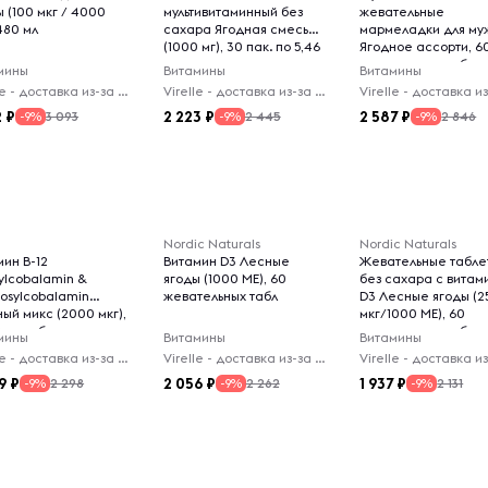
 (100 мкг / 4000
мультивитаминный без
жевательные
480 мл
сахара Ягодная смесь
мармеладки для му
(1000 мг), 30 пак. по 5,46
Ягодное ассорти, 6
г
жевательных табл
мины
Витамины
Витамины
Virelle - доставка из-за рубежа
Virelle - доставка из-за рубежа
2
2 223
2 587
3 093
2 445
2 846
-9%
-9%
-9%
Nordic Naturals
Nordic Naturals
мин B-12
Витамин D3 Лесные
Жевательные табле
ylcobalamin &
ягоды (1000 МЕ), 60
без сахара с витам
osylcobalamin
жевательных табл
D3 Лесные ягоды (2
ый микс (2000 мкг),
мкг/1000 МЕ), 60
икротабл
жевательных табл
мины
Витамины
Витамины
Virelle - доставка из-за рубежа
Virelle - доставка из-за рубежа
9
2 056
1 937
2 298
2 262
2 131
-9%
-9%
-9%