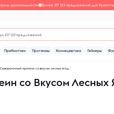
троль оригинальности
Более 217 123 предложений для Красоты
Пребиотики
Протеины
Космецевтика
Гейнеры
Фу
Сывороточный протеин со вкусом лесных ягод
/
ин со Вкусом Лесных Я