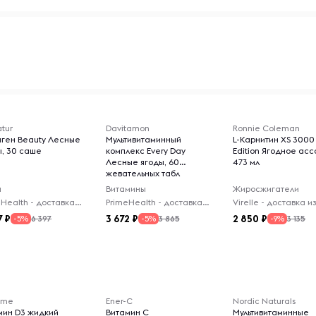
tur
Davitamon
Ronnie Coleman
аген Beauty Лесные
Мультивитаминный
L-Карнитин XS 3000 
ы, 30 саше
комплекс Every Day
Edition Ягодное асс
Лесные ягоды, 60
473 мл
жевательных табл
ы
Витамины
Жиросжигатели
PrimeHealth - доставка из-за рубежа
PrimeHealth - доставка из-за рубежа
7
3 672
2 850
6 397
3 865
3 135
-5%
-5%
-9%
Time
Ener-C
Nordic Naturals
мин D3 жидкий
Витамин C
Мультивитаминные