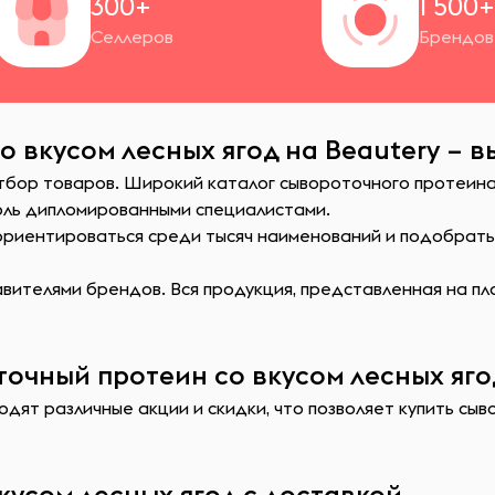
300+
1 500
Селлеров
Брендов
 вкусом лесных ягод на Beautery – 
тбор товаров. Широкий каталог сывороточного протеина 
оль дипломированными специалистами.
сориентироваться среди тысяч наименований и подобрат
ителями брендов. Вся продукция, представленная на пл
очный протеин со вкусом лесных ягод
дят различные акции и скидки, что позволяет купить сыв
кусом лесных ягод с доставкой