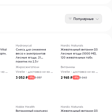
Популярные
Hydroxycut
Nordic Naturals
Vital
Cмесь для снижения
Жевательный витамин D3
орти,
веса и электролитов
Лесные ягоды (1000 МЕ),
Лесные ягоды, 21
120 жевательных табл
пакетик по 2,5 г
Жиросжигатели
Витамины
Virelle - доставка из-за рубежа
Virelle - доставка из-за рубежа
Virelle - доставка из-за рубежа
3 052
2 965
3 357
3 262
-9%
-9%
Noble Health
Nordic Naturals
Витаминный комплекс
Жевательный витамин D3