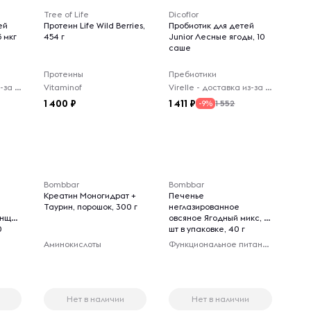
Tree of Life
Dicoflor
ей
Протеин Life Wild Berries,
Пробиотик для детей
 мкг
454 г
Junior Лесные ягоды, 10
саше
Протеины
Пребиотики
Virelle - доставка из-за рубежа
Vitaminof
Virelle - доставка из-за рубежа
1 400
1 411
1 552
-9%
Bombbar
Bombbar
Креатин Моногидрат +
Печенье
Таурин, порошок, 300 г
неглазированное
енщин
овсяное Ягодный микс, 12
0
шт в упаковке, 40 г
Аминокислоты
Функциональное питание
Нет в наличии
Нет в наличии