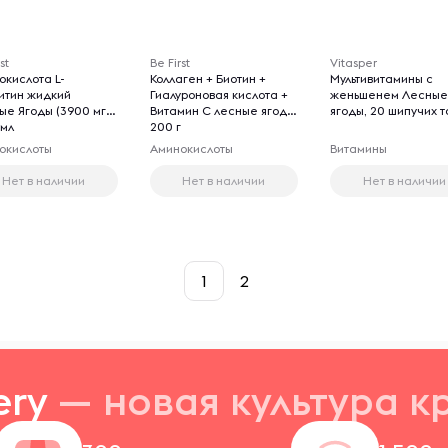
st
Be First
Vitasper
окислота L-
Коллаген + Биотин +
Мультивитамины с
итин жидкий
Гиалуроновая кислота +
женьшенем Лесны
ые Ягоды (3900 мг),
Витамин С лесные ягоды,
ягоды, 20 шипучих т
 мл
200 г
окислоты
Аминокислоты
Витамины
Нет в наличии
Нет в наличии
Нет в наличии
1
2
ery
— новая
культура к