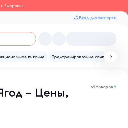
 и Здоровья
Вход для эксперта
нкциональное питание
Предтренировочные комплексы
Те
69 товаров
↑
год – Цены,