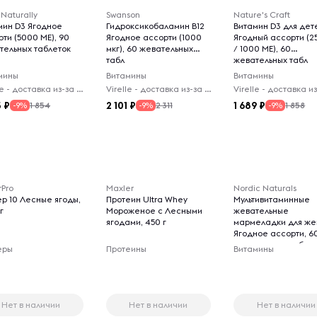
 Naturally
Swanson
Nature's Craft
мин D3 Ягодное
Гидроксикобаламин B12
Витамин D3 для дет
ти (5000 МЕ), 90
Ягодное ассорти (1000
Ягодный ассорти (25
тельных таблеток
мкг), 60 жевательных
/ 1000 МЕ), 60
табл
жевательных табл
мины
Витамины
Витамины
Virelle - доставка из-за рубежа
Virelle - доставка из-за рубежа
5
2 101
1 689
1 854
2 311
1 858
-9%
-9%
-9%
rPro
Maxler
Nordic Naturals
ер 10 Лесные ягоды,
Протеин Ultra Whey
Мультивитаминные
г
Мороженое с Лесными
жевательные
ягодами, 450 г
мармеладки для ж
Ягодное ассорти, 6
жевательных табл
еры
Протеины
Витамины
Нет в наличии
Нет в наличии
Нет в наличии