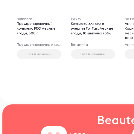
Bombbar
GEON
Be Fir
Предтренировочный
Комплекс для сил и
Амин
комплекс PRO Лесные
энергии For Fast Лесные
Карн
ягоды, 300 г
ягоды, 10 шипучих табл
Лесн
1000
Предтренировочные комплексы
Витамины
Амин
Нет в наличии
Нет в наличии
Beaut