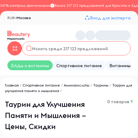
100% контроль оригинальности
Более 217 123 предложений для Красоты и Здо
Вход для эксперта
RUB
Москва
БАДы и витамины
Спортивное питание
Витамины
Главная
/
Спортивное питание
/
Аминокислоты
/
Таурины
/
Таурин для
улучшения памяти и мышления
/
0 товаров
↑
Таурин для Улучшения
Памяти и Мышления –
Цены, Скидки