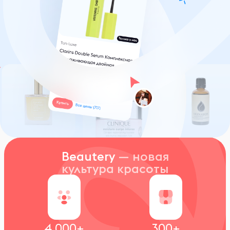
Beautery
— новая
культура красоты
4 000+
300+