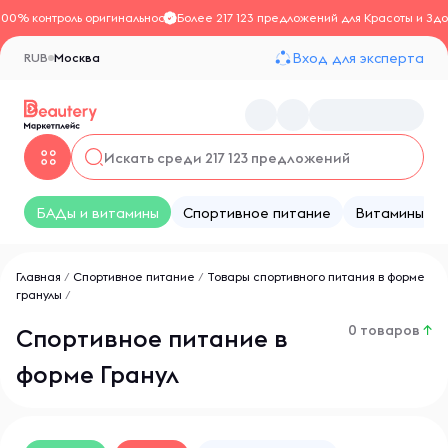
100% контроль оригинальности
Более 217 123 предложений для Красоты и Здо
Вход для эксперта
RUB
Москва
БАДы и витамины
Спортивное питание
Витамины
Главная
/
Спортивное питание
/
Товары спортивного питания в форме
гранулы
/
0 товаров
↑
Спортивное питание в
форме Гранул