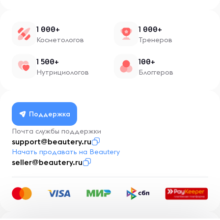
1 000+
1 000+
Косметологов
Тренеров
1 500+
100+
Нутрициологов
Блоггеров
Поддержка
Почта службы поддержки
support@beautery.ru
Начать продавать на Beautery
seller@beautery.ru