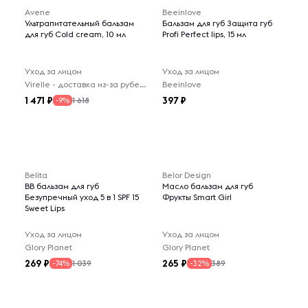
Avene
Beeinlove
Ультрапитательный бальзам
Бальзам для губ Защита губ
для губ Cold cream, 10 мл
Profi Perfect lips, 15 мл
Уход за лицом
Уход за лицом
Virelle - доставка из-за рубежа
Beeinlove
1 471
397
1 618
-9%
Belita
Belor Design
BB бальзам для губ
Масло бальзам для губ
Безупречный уход 5 в 1 SPF 15
Фрукты Smart Girl
Sweet Lips
Уход за лицом
Уход за лицом
Glory Planet
Glory Planet
269
265
1 039
389
-74%
-32%