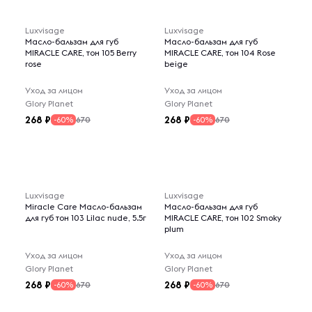
Luxvisage
Luxvisage
Масло-бальзам для губ
Масло-бальзам для губ
MIRACLE CARE, тон 105 Berry
MIRACLE CARE, тон 104 Rose
rose
beige
Уход за лицом
Уход за лицом
Glory Planet
Glory Planet
268
268
670
670
-60%
-60%
Luxvisage
Luxvisage
Miracle Care Масло-бальзам
Масло-бальзам для губ
для губ тон 103 Lilac nude, 5.5г
MIRACLE CARE, тон 102 Smoky
plum
Уход за лицом
Уход за лицом
Glory Planet
Glory Planet
268
268
670
670
-60%
-60%