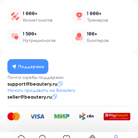
1 000+
1 000+
Косметологов
Тренеров
1 500+
100+
Нутрициологов
Блоггеров
Поддержка
Почта службы поддержки
support@beautery.ru
Начать продавать на Beautery
seller@beautery.ru