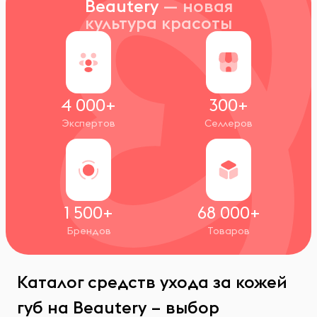
Beautery
— новая
культура красоты
4 000+
300+
Экспертов
Селлеров
1 500+
68 000+
Брендов
Товаров
Каталог средств ухода за кожей
губ на Beautery – выбор