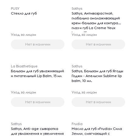
PUSY
Sothys
Стекло для губ
Sothys, Антивозрастной,
глобально омолаживающий
крем-бальзам для контура
глаз и губ La Creme Yeux
Levres 15 мл.
Уход за лицом
Уход за лицом
Нет в наличии
Нет в наличии
La Biosthetique
Sothys
Бальзам для губ увлажняющий
Sothys, Бальзам для губ Ягоды
и питательный Lip Balm, 15 мл
Годжи - Апельсин Sublime lip
balm, 10 мл.
Уход за лицом
Уход за лицом
Нет в наличии
Нет в наличии
Sothys
Frudia
Sothys, Anti-age cыворотка
Масло для губ «Frudia» Сила
для увлажнения и увеличения
Земли, смягчающий с