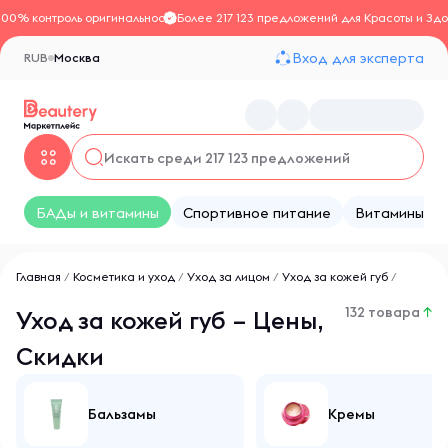
100% контроль оригинальности
Более 217 123 предложений для Красоты и Здо
Вход для эксперта
RUB
Москва
БАДы и витамины
Спортивное питание
Витамины
Главная
/
Косметика и уход
/
Уход за лицом
/
Уход за кожей губ
/
132 товара
↑
Уход за кожей губ – Цены,
Скидки
Бальзамы
Кремы