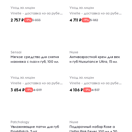
Уход за лицом
Уход за лицом
Virelle - доставка из-за рубежа
Virelle - доставка из-за рубежа
2 757
4 711
3 033
5 182
-9%
-9%
Sensai
Nuxe
Мягкое средство для снятия
Антивозрастной крем для век
макияжа с глаз и губ, 100 мл
и губ Nuxuriance Ultra, 15 мл
Уход за лицом
Уход за лицом
Virelle - доставка из-за рубежа
Virelle - доставка из-за рубежа
3 654
4 106
4 019
4 517
-9%
-9%
Patchology
Nuxe
Увлажняющие патчи для губ
Подарочный набор Rose a
FlashPatch, 5 шт
l’Infini Pink Fever, 100 мл + 50