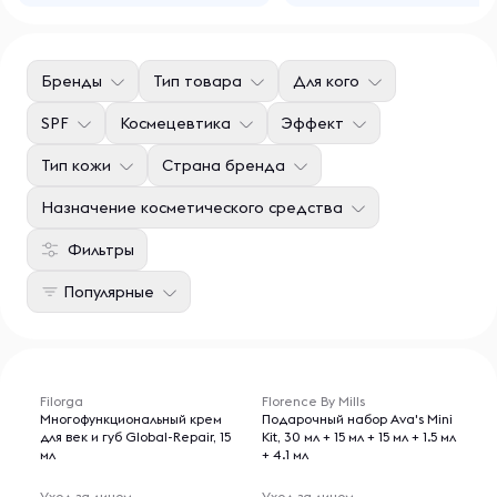
Бренды
Тип товара
Для кого
SPF
Космецевтика
Эффект
Тип кожи
Страна бренда
Назначение косметического средства
Фильтры
Популярные
Filorga
Florence By Mills
Многофункциональный крем
Подарочный набор Ava's Mini
для век и губ Global-Repair, 15
Kit, 30 мл + 15 мл + 15 мл + 1.5 мл
мл
+ 4.1 мл
Уход за лицом
Уход за лицом