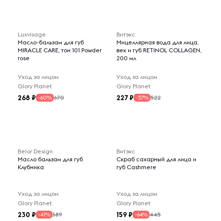
Luxvisage
Витэкс
Масло-бальзам для губ
Мицеллярная вода для лица,
MIRACLE CARE, тон 101 Powder
век и губ RETINOL COLLAGEN,
rose
200 мл
Уход за лицом
Уход за лицом
Glory Planet
Glory Planet
268
227
670
522
-60%
-57%
Belor Design
Витэкс
Масло бальзам для губ
Скраб сахарный для лица и
Клубника
губ Cashmere
Уход за лицом
Уход за лицом
Glory Planet
Glory Planet
230
159
389
445
-41%
-64%