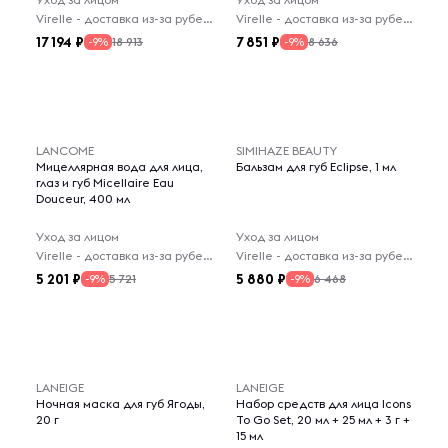
Virelle - доставка из-за рубежа
Virelle - доставка из-за рубежа
17 194
7 851
18 913
8 636
-9%
-9%
LANCOME
SIMIHAZE BEAUTY
Мицеллярная вода для лица,
Бальзам для губ Eclipse, 1 мл
глаз и губ Micellaire Eau
Douceur, 400 мл
Уход за лицом
Уход за лицом
Virelle - доставка из-за рубежа
Virelle - доставка из-за рубежа
5 201
5 880
5 721
6 468
-9%
-9%
LANEIGE
LANEIGE
Ночная маска для губ Ягоды,
Набор средств для лица Icons
20 г
To Go Set, 20 мл + 25 мл + 3 г +
15 мл