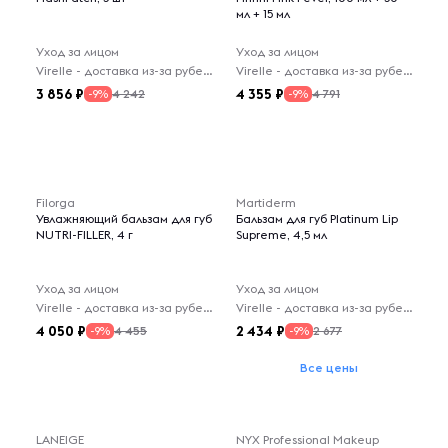
мл + 15 мл
Уход за лицом
Уход за лицом
Virelle - доставка из-за рубежа
Virelle - доставка из-за рубежа
3 856
4 355
4 242
4 791
-9%
-9%
Filorga
Martiderm
Увлажняющий бальзам для губ
Бальзам для губ Platinum Lip
NUTRI-FILLER, 4 г
Supreme, 4,5 мл
Уход за лицом
Уход за лицом
Virelle - доставка из-за рубежа
Virelle - доставка из-за рубежа
4 050
2 434
4 455
2 677
-9%
-9%
Все цены
LANEIGE
NYX Professional Makeup