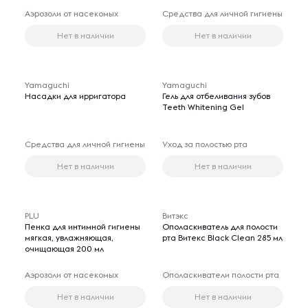
Аэрозоли от насекомых
Средства для личной гигиены
Нет в наличии
Нет в наличии
Yamaguchi
Yamaguchi
Насадки для ирригатора
Гель для отбеливания зубов
Teeth Whitening Gel
Средства для личной гигиены
Уход за полостью рта
Нет в наличии
Нет в наличии
PLU
Витэкс
Пенка для интимной гигиены
Ополаскиватель для полости
мягкая, увлажняющая,
рта Витекс Black Clean 285 мл
очищающая 200 мл
Аэрозоли от насекомых
Ополаскиватели полости рта
Нет в наличии
Нет в наличии