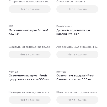
Спортивная экипировка и защита
Спортивное питание
Нет в наличии
Нет в наличии
IRIS
BrowXenna
Освежитель воздуха Лесной
Дисплей-подставка для
родник
набора дуб, 1 шт
Шампуни от выпадения волос
Аксессуары для очищения косметических принадлежностей
Нет в наличии
Нет в наличии
Romax
Romax
Освежитель воздуха I-Fresh
Освежитель воздуха I-Fresh
Цитрусовая свежесть 300 мл
Свежесть океана 300 мл
Шампуни от выпадения волос
Шампуни от выпадения волос
Нет в наличии
Нет в наличии