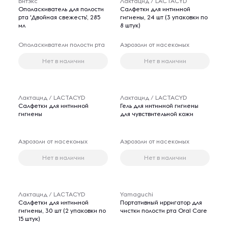
Витэкс
Лактацид / LACTACYD
Ополаскиватель для полости
Салфетки для интимной
рта 'Двойная свежесть', 285
гигиены, 24 шт (3 упаковки по
мл
8 штук)
Ополаскиватели полости рта
Аэрозоли от насекомых
Нет в наличии
Нет в наличии
Лактацид / LACTACYD
Лактацид / LACTACYD
Салфетки для интимной
Гель для интимной гигиены
гигиены
для чувствительной кожи
Аэрозоли от насекомых
Аэрозоли от насекомых
Нет в наличии
Нет в наличии
Лактацид / LACTACYD
Yamaguchi
Салфетки для интимной
Портативный ирригатор для
гигиены, 30 шт (2 упаковки по
чистки полости рта Oral Care
15 штук)