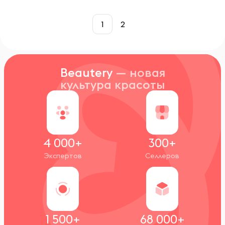
1
2
Beautery
— новая
культура красоты
4 000+
300+
Экспертов
Селлеров
1 500+
68 000+