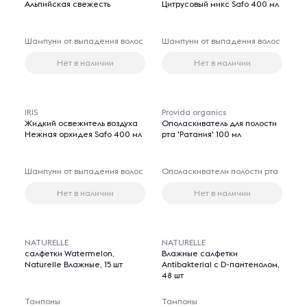
Альпийская свежесть
Цитрусовый микс Safo 400 мл
Шампуни от выпадения волос
Шампуни от выпадения волос
Нет в наличии
Нет в наличии
IRIS
Provida organics
Жидкий освежитель воздуха
Ополаскиватель для полости
Нежная орхидея Safo 400 мл
рта 'Ратания' 100 мл
Шампуни от выпадения волос
Ополаскиватели полости рта
Нет в наличии
Нет в наличии
NATURELLE
NATURELLE
салфетки Watermelon,
Влажные салфетки
Naturelle Влажные, 15 шт
Antibakterial с D-пантенолом,
48 шт
Тампоны
Тампоны