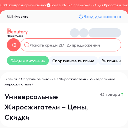
100% контроль оригинальности
Более 217 123 предложений для Красоты и Здо
Вход для эксперта
RUB
Москва
БАДы и витамины
Спортивное питание
Витамины
Главная
/
Спортивное питание
/
Жиросжигатели
/
Универсальные
жиросжигатели
/
43 товара
↑
Универсальные
Жиросжигатели – Цены,
Скидки