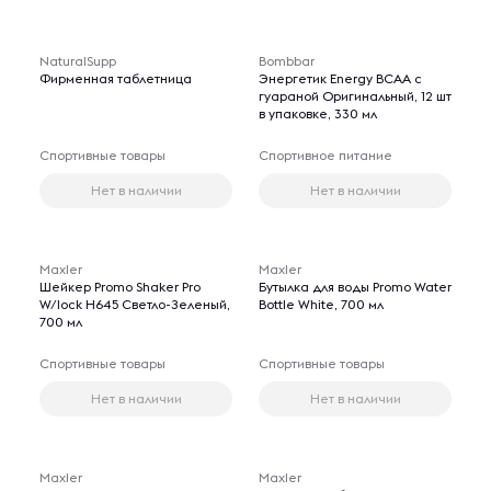
NaturalSupp
Bombbar
Фирменная таблетница
Энергетик Energy BCAA с
гуараной Оригинальный, 12 шт
в упаковке, 330 мл
Спортивные товары
Спортивное питание
Нет в наличии
Нет в наличии
Maxler
Maxler
Шейкер Promo Shaker Pro
Бутылка для воды Promo Water
W/lock H645 Светло-Зеленый,
Bottle White, 700 мл
700 мл
Спортивные товары
Спортивные товары
Нет в наличии
Нет в наличии
Maxler
Maxler