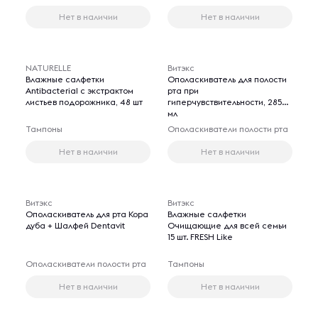
Нет в наличии
Нет в наличии
NATURELLE
Витэкс
Влажные салфетки
Ополаскиватель для полости
Antibacterial с экстрактом
рта при
листьев подорожника, 48 шт
гиперчувствительности, 285
мл
Тампоны
Ополаскиватели полости рта
Нет в наличии
Нет в наличии
Витэкс
Витэкс
Ополаскиватель для рта Кора
Влажные салфетки
дуба + Шалфей Dentavit
Очищающие для всей семьи
15 шт. FRESH Like
Ополаскиватели полости рта
Тампоны
Нет в наличии
Нет в наличии