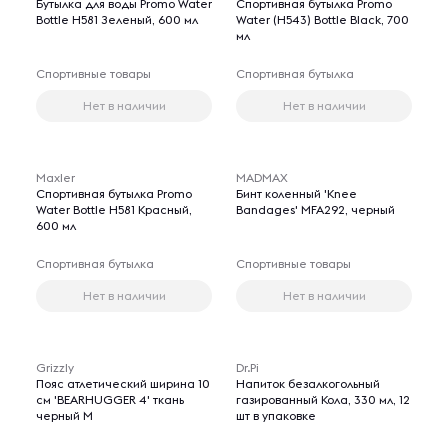
Бутылка для воды Promo Water
Спортивная бутылка Promo
Bottle H581 Зеленый, 600 мл
Water (H543) Bottle Black, 700
мл
Спортивные товары
Спортивная бутылка
Нет в наличии
Нет в наличии
Maxler
MADMAX
Спортивная бутылка Promo
Бинт коленный 'Knee
Water Bottle H581 Красный,
Bandages' MFA292, черный
600 мл
Спортивная бутылка
Спортивные товары
Нет в наличии
Нет в наличии
Grizzly
Dr.Pi
Пояс атлетический ширина 10
Напиток безалкогольный
см 'BEARHUGGER 4' ткань
газированный Кола, 330 мл, 12
черный M
шт в упаковке