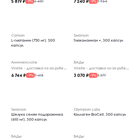
5 819
7 240
6 401
7 964
-9%
-9%
Carlson
Swanson
L-глютамин (750 мг), 300
Глюкоманнан +, 300 капсул
капсул
Аминокислоты
БАДы
Virelle - доставка из-за рубежа
Virelle - доставка из-за рубежа
6 744
3 070
7 418
3 377
-9%
-9%
Swanson
Olympian Labs
Шелуха семян подорожника
Коллаген BioCell, 300 капсул
(610 мг), 300 капсул
БАДы
БАДы