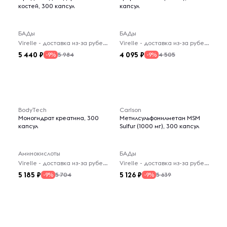
костей, 300 капсул
капсул
БАДы
БАДы
Virelle - доставка из-за рубежа
Virelle - доставка из-за рубежа
5 440
4 095
5 984
4 505
-9%
-9%
BodyTech
Carlson
Моногидрат креатина, 300
Метилсульфонилметан MSM
капсул
Sulfur (1000 мг), 300 капсул
Аминокислоты
БАДы
Virelle - доставка из-за рубежа
Virelle - доставка из-за рубежа
5 185
5 126
5 704
5 639
-9%
-9%