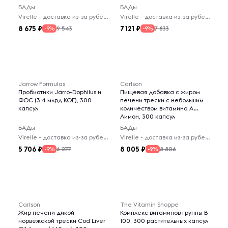
БАДы
БАДы
Virelle - доставка из-за рубежа
Virelle - доставка из-за рубежа
8 675
7 121
9 543
7 833
-9%
-9%
Jarrow Formulas
Carlson
Пробиотики Jarro-Dophilus и
Пищевая добавка с жиром
ФОС (3,4 млрд КОЕ), 300
печени трески с небольшим
капсул
количеством витамина А
Лимон, 300 капсул
БАДы
БАДы
Virelle - доставка из-за рубежа
Virelle - доставка из-за рубежа
5 706
8 005
6 277
8 806
-9%
-9%
Carlson
The Vitamin Shoppe
Жир печени дикой
Комплекс витаминов группы B
норвежской трески Cod Liver
100, 300 растительных капсул