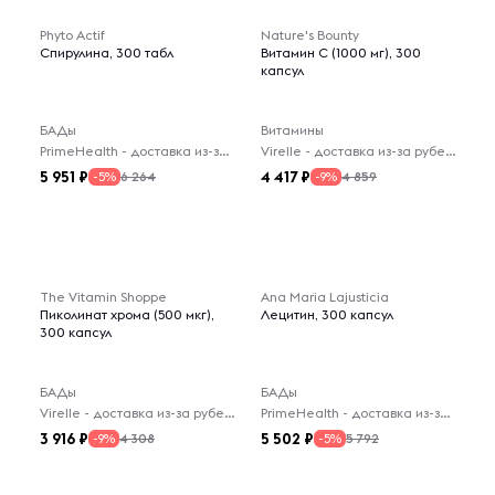
Phyto Actif
Nature's Bounty
Спирулина, 300 табл
Витамин C (1000 мг), 300
капсул
БАДы
Витамины
PrimeHealth - доставка из-за рубежа
Virelle - доставка из-за рубежа
5 951
4 417
6 264
4 859
-5%
-9%
The Vitamin Shoppe
Ana Maria Lajusticia
Пиколинат хрома (500 мкг),
Лецитин, 300 капсул
300 капсул
БАДы
БАДы
Virelle - доставка из-за рубежа
PrimeHealth - доставка из-за рубежа
3 916
5 502
4 308
5 792
-9%
-5%