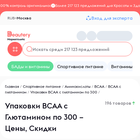
100% контроль оригинальности
Более 217 123 предложений для Красоты и Здо
Вход для эксперта
RUB
Москва
БАДы и витамины
Спортивное питание
Витамины
Главная
/
Спортивное питание
/
Аминокислоты
/
BCAA
/
ВСАА с
глютамином
/
Упаковки ВСАА с глютамином по 300
/
196 товаров
↑
Упаковки ВСАА с
Глютамином по 300 –
Цены, Скидки