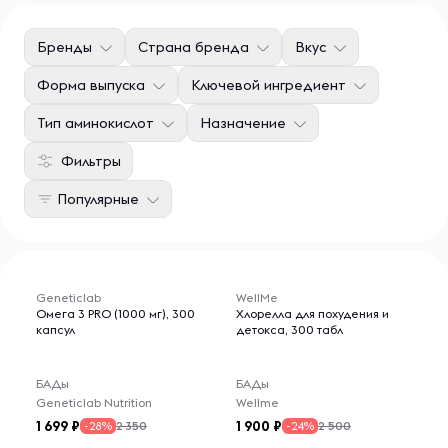
Бренды
Страна бренда
Вкус
Форма выпуска
Ключевой ингредиент
Тип аминокислот
Назначение
Фильтры
Популярные
Geneticlab
WellMe
Омега 3 PRO (1000 мг), 300
Хлорелла для похудения и
капсул
детокса, 300 табл
БАДы
БАДы
Geneticlab Nutrition
Wellme
1 699
1 900
2 350
2 500
-28%
-24%