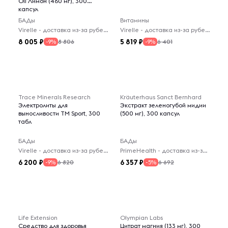
Oil Лимон (460 мг), 300
капсул
БАДы
Витамины
Virelle - доставка из-за рубежа
Virelle - доставка из-за рубежа
8 005
5 819
8 806
6 401
-9%
-9%
Trace Minerals Research
Kräuterhaus Sanct Bernhard
Электролиты для
Экстракт зеленогубой мидии
выносливости TM Sport, 300
(500 мг), 300 капсул
табл
БАДы
БАДы
Virelle - доставка из-за рубежа
PrimeHealth - доставка из-за рубежа
6 200
6 357
6 820
6 692
-9%
-5%
Life Extension
Olympian Labs
Средство для здоровья
Цитрат магния (133 мг), 300