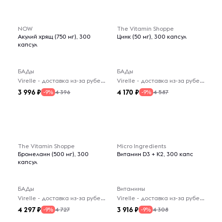
NOW
The Vitamin Shoppe
Акулий хрящ (750 мг), 300
Цинк (50 мг), 300 капсул
капсул
БАДы
БАДы
Virelle - доставка из-за рубежа
Virelle - доставка из-за рубежа
3 996
4 170
4 396
4 587
-9%
-9%
The Vitamin Shoppe
Micro Ingredients
Бромелаин (500 мг), 300
Витамин D3 + K2, 300 капс
капсул
БАДы
Витамины
Virelle - доставка из-за рубежа
Virelle - доставка из-за рубежа
4 297
3 916
4 727
4 308
-9%
-9%