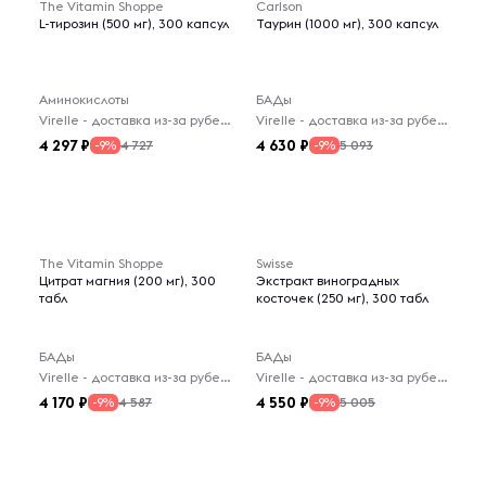
The Vitamin Shoppe
Carlson
L-тирозин (500 мг), 300 капсул
Таурин (1000 мг), 300 капсул
Аминокислоты
БАДы
Virelle - доставка из-за рубежа
Virelle - доставка из-за рубежа
4 297
4 630
4 727
5 093
-9%
-9%
The Vitamin Shoppe
Swisse
Цитрат магния (200 мг), 300
Экстракт виноградных
табл
косточек (250 мг), 300 табл
БАДы
БАДы
Virelle - доставка из-за рубежа
Virelle - доставка из-за рубежа
4 170
4 550
4 587
5 005
-9%
-9%