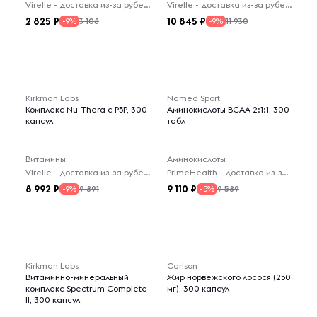
Virelle - доставка из-за рубежа
Virelle - доставка из-за рубежа
2 825
10 845
3 108
11 930
-9%
-9%
Kirkman Labs
Named Sport
Комплекс Nu-Thera с P5P, 300
Аминокислоты BCAA 2:1:1, 300
капсул
табл
Витамины
Аминокислоты
Virelle - доставка из-за рубежа
PrimeHealth - доставка из-за рубежа
8 992
9 110
9 891
9 589
-9%
-5%
Kirkman Labs
Carlson
Витаминно-минеральный
Жир норвежского лосося (250
комплекс Spectrum Complete
мг), 300 капсул
II, 300 капсул