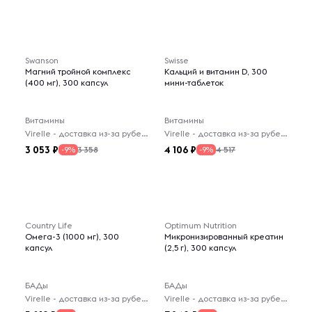
Swanson
Swisse
Магний тройной комплекс
Кальций и витамин D, 300
(400 мг), 300 капсул
мини-таблеток
Витамины
Витамины
Virelle - доставка из-за рубежа
Virelle - доставка из-за рубежа
3 053
4 106
3 358
4 517
-9%
-9%
Country Life
Optimum Nutrition
Омега-3 (1000 мг), 300
Микронизированный креатин
капсул
(2,5 г), 300 капсул
БАДы
БАДы
Virelle - доставка из-за рубежа
Virelle - доставка из-за рубежа