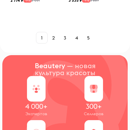
2 774
3 535
3 051
3 889
-9%
-9%
1
2
3
4
5
Beautery
— новая
культура красоты
4 000+
300+
Экспертов
Селлеров