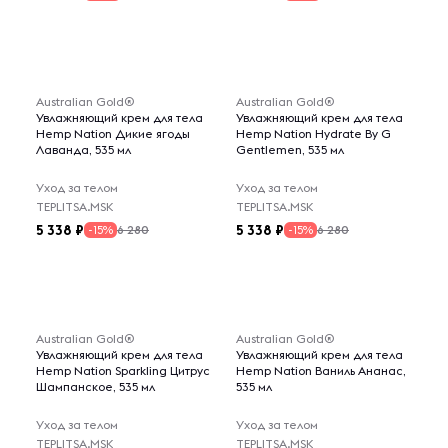
Australian Gold®
Australian Gold®
Увлажняющий крем для тела
Увлажняющий крем для тела
Hemp Nation Дикие ягоды
Hemp Nation Hydrate By G
Лаванда, 535 мл
Gentlemen, 535 мл
Уход за телом
Уход за телом
TEPLITSA.MSK
TEPLITSA.MSK
5 338
5 338
6 280
6 280
-15%
-15%
Australian Gold®
Australian Gold®
Увлажняющий крем для тела
Увлажняющий крем для тела
Hemp Nation Sparkling Цитрус
Hemp Nation Ваниль Ананас,
Шампанское, 535 мл
535 мл
Уход за телом
Уход за телом
TEPLITSA.MSK
TEPLITSA.MSK