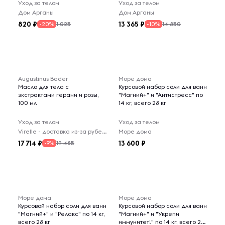
Уход за телом
Уход за телом
Дом Арганы
Дом Арганы
820
13 365
1 025
14 850
-20%
-10%
Augustinus Bader
Море дома
Масло для тела c
Курсовой набор соли для ванн
экстрактами герани и розы,
"Магний+" и "Антистресс" по
100 мл
14 кг, всего 28 кг
Уход за телом
Уход за телом
Virelle - доставка из-за рубежа
Море дома
17 714
13 600
19 485
-9%
Море дома
Море дома
Курсовой набор соли для ванн
Курсовой набор соли для ванн
"Магний+" и "Релакс" по 14 кг,
"Магний+" и "Укрепи
всего 28 кг
иммунитет!" по 14 кг, всего 28