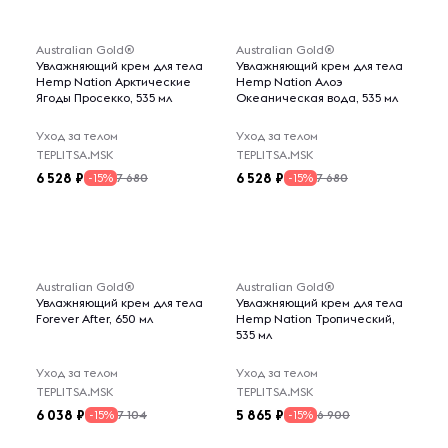
Australian Gold®
Australian Gold®
Увлажняющий крем для тела
Увлажняющий крем для тела
Hemp Nation Арктические
Hemp Nation Алоэ
Ягоды Просекко, 535 мл
Океаническая вода, 535 мл
Уход за телом
Уход за телом
TEPLITSA.MSK
TEPLITSA.MSK
6 528
6 528
7 680
7 680
-15%
-15%
Australian Gold®
Australian Gold®
Увлажняющий крем для тела
Увлажняющий крем для тела
Forever After, 650 мл
Hemp Nation Тропический,
535 мл
Уход за телом
Уход за телом
TEPLITSA.MSK
TEPLITSA.MSK
6 038
5 865
7 104
6 900
-15%
-15%