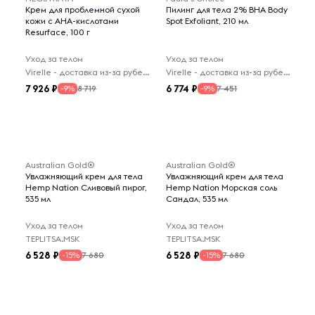
Крем для проблемной сухой
Пилинг для тела 2% BHA Body
кожи с AHA-кислотами
Spot Exfoliant, 210 мл
Resurface, 100 г
Уход за телом
Уход за телом
Virelle - доставка из-за рубежа
Virelle - доставка из-за рубежа
7 926
6 774
8 719
7 451
-9%
-9%
Australian Gold®
Australian Gold®
Увлажняющий крем для тела
Увлажняющий крем для тела
Hemp Nation Сливовый пирог,
Hemp Nation Морская соль
535 мл
Сандал, 535 мл
Уход за телом
Уход за телом
TEPLITSA.MSK
TEPLITSA.MSK
6 528
6 528
7 680
7 680
-15%
-15%