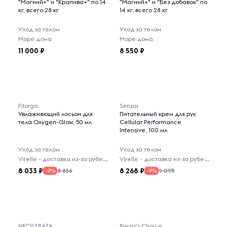
"Магний+" и "Крапива+" по 14
"Магний+" и "Без добавок" по
кг, всего 28 кг
14 кг, всего 28 кг
Уход за телом
Уход за телом
Море дома
Море дома
11 000
8 550
Filorga
Sensai
Увлажняющий лосьон для
Питательный крем для рук
тела Oxygen-Glow, 50 мл
Cellular Performance
Intensive, 100 мл
Уход за телом
Уход за телом
Virelle - доставка из-за рубежа
Virelle - доставка из-за рубежа
8 033
8 268
8 836
9 095
-9%
-9%
NEOSTRATA
Paula's Choice