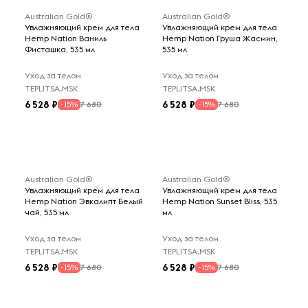
Australian Gold®
Australian Gold®
Увлажняющий крем для тела
Увлажняющий крем для тела
Hemp Nation Ваниль
Hemp Nation Груша Жасмин,
Фисташка, 535 мл
535 мл
Уход за телом
Уход за телом
TEPLITSA.MSK
TEPLITSA.MSK
6 528
6 528
7 680
7 680
-15%
-15%
Australian Gold®
Australian Gold®
Увлажняющий крем для тела
Увлажняющий крем для тела
Hemp Nation Эвкалипт Белый
Hemp Nation Sunset Bliss, 535
чай, 535 мл
мл
Уход за телом
Уход за телом
TEPLITSA.MSK
TEPLITSA.MSK
6 528
6 528
7 680
7 680
-15%
-15%