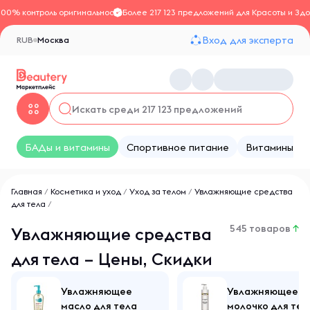
100% контроль оригинальности
Более 217 123 предложений для Красоты и Здо
Вход для эксперта
RUB
Москва
БАДы и витамины
Спортивное питание
Витамины
Главная
/
Косметика и уход
/
Уход за телом
/
Увлажняющие средства
для тела
/
545 товаров
↑
Увлажняющие средства
для тела – Цены, Скидки
Увлажняющее
Увлажняющее
масло для тела
молочко для тел