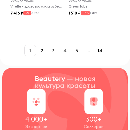
Уход за телом
Уход за телом
Virelle - доставка из-за рубежа
Green label
7 416
1 510
8 158
1 812
-9%
-17%
1
2
3
4
5
...
14
Beautery
— новая
культура красоты
4 000+
300+
Экспертов
Селлеров