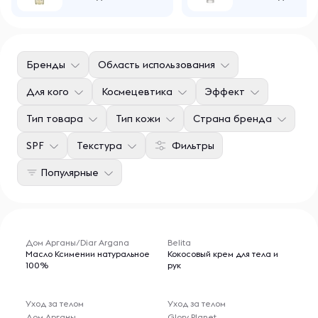
Бренды
Область использования
Для кого
Космецевтика
Эффект
Тип товара
Тип кожи
Страна бренда
SPF
Текстура
Фильтры
Популярные
Дом Арганы/Diar Argana
Belita
Масло Ксимении натуральное
Кокосовый крем для тела и
100%
рук
Уход за телом
Уход за телом
Дом Арганы
Glory Planet