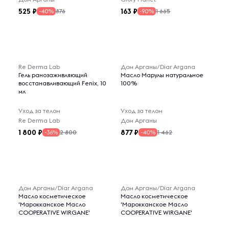
525
163
876
1 665
-40%
-90%
Re Derma Lab
Дом Арганы/Diar Argana
Гель ранозаживляющий
Масло Марулы натуральное
восстанавливающий Fenix, 10
100%
мл
Уход за телом
Уход за телом
Re Derma Lab
Дом Арганы
1 800
877
2 800
1 462
-36%
-40%
Дом Арганы/Diar Argana
Дом Арганы/Diar Argana
Масло косметическое
Масло косметическое
'Марокканское Масло
'Марокканское Масло
COOPERATIVE WIRGANE'
COOPERATIVE WIRGANE'