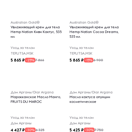
Australian Gold®
Australian Gold®
Увлажняющий крем для тела
Увлажняющий крем для тела
Hemp Nation Киви Кактус, 535
Hemp Nation Cocoa Dreams,
мл
535 мл
Уход за телом
Уход за телом
TEPLITSA.MSK
TEPLITSA.MSK
5 865
5 865
7 866
6 900
-25%
-15%
Дом Арганы/Diar Argana
Дом Арганы/Diar Argana
Марокканское Масло Манго,
Масло кактуса опунции
FRUITS DU MAROC
косметическое
Уход за телом
Уход за телом
Дом Арганы
Дом Арганы
4 427
5 425
6 325
7 750
-30%
-30%