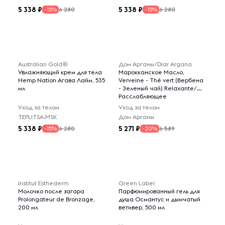
5 338
5 338
6 280
6 280
-15%
-15%
Australian Gold®
Дом Арганы/Diar Argana
Увлажняющий крем для тела
Марокканское Масло,
Hemp Nation Агава Лайм, 535
Verveine - Thé vert (Вербена
мл
- Зеленый чай) Relaxante/
Расслабляющее
Уход за телом
Уход за телом
TEPLITSA.MSK
Дом Арганы
5 338
5 271
6 280
6 589
-15%
-20%
Institut Esthederm
Green Label
Молочко после загара
Парфюмированный гель для
Prolongateur de Bronzage,
душа Османтус и дымчатый
200 мл
ветивер, 500 мл