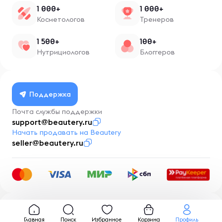
1 000+
1 000+
Косметологов
Тренеров
1 500+
100+
Нутрициологов
Блоггеров
Поддержка
Почта службы поддержки
support@beautery.ru
Начать продавать на Beautery
seller@beautery.ru
Разработка
BusinessMentor.ru
Главная
Поиск
Избранное
Корзина
Профиль