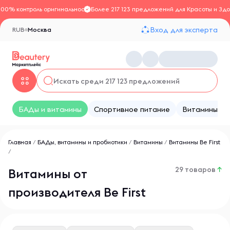
100% контроль оригинальности
Более 217 123 предложений для Красоты и Здо
Вход для эксперта
RUB
Москва
БАДы и витамины
Спортивное питание
Витамины
Главная
/
БАДы, витамины и пробиотики
/
Витамины
/
Витамины Be First
/
29 товаров
↑
Витамины от
производителя Be First