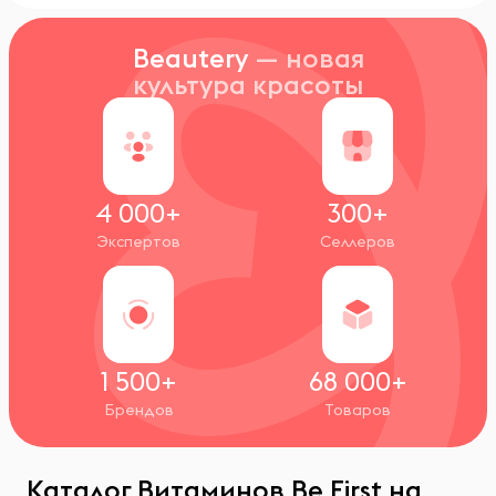
Beautery
— новая
культура красоты
4 000+
300+
Экспертов
Селлеров
1 500+
68 000+
Брендов
Товаров
Каталог Витаминов Be First на