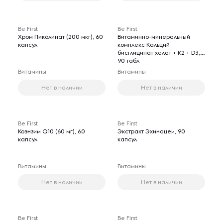
Be First
Be First
Хром Пиколинат (200 мкг), 60
Витаминно-минеральный
капсул
комплекс Кальций
бисглицинат хелат + K2 + D3,
90 табл
Витамины
Витамины
Нет в наличии
Нет в наличии
Be First
Be First
Коэнзим Q10 (60 мг), 60
Экстракт Эхинацеи, 90
капсул
капсул
Витамины
Витамины
Нет в наличии
Нет в наличии
Be First
Be First