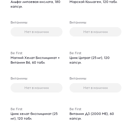
Альфа-липоевая кислота, 180
Морской Коллаген, 120 табл
капсул
Витамины
Витамины
Нет в наличии
Нет в наличии
Be First
Be First
Магний Хелат Бисглицинат +
Цинк Цитрат (25 мг), 120
Витамин В6, 60 табл
капсул
Витамины
Витамины
Нет в наличии
Нет в наличии
Be First
Be First
Цинк хелат бисглицинат (25
Витамин Д3 (2000 ME), 60
мг), 120 табл
капсул