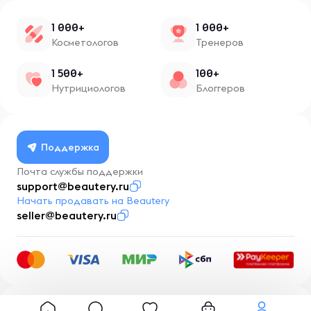
1 000+
1 000+
Косметологов
Тренеров
1 500+
100+
Нутрициологов
Блоггеров
Поддержка
Почта службы поддержки
support@beautery.ru
Начать продавать на Beautery
seller@beautery.ru
Разработка
BusinessMentor.ru