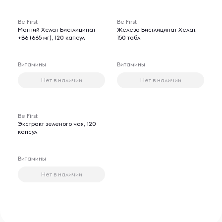
Be First
Be First
Магний Хелат Бисглицинат
Железа Бисглицинат Хелат,
+В6 (665 мг), 120 капсул
150 табл
Витамины
Витамины
Нет в наличии
Нет в наличии
Be First
Экстракт зеленого чая, 120
капсул
Витамины
Нет в наличии