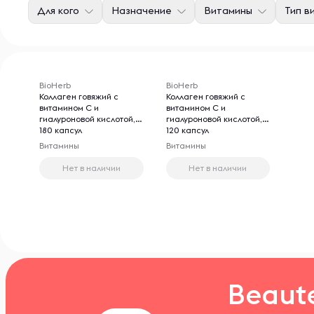
Для кого
Назначение
Витамины
Тип в
BioHerb
BioHerb
Коллаген говяжий с
Коллаген говяжий с
витамином С и
витамином С и
гиалуроновой кислотой,
гиалуроновой кислотой,
180 капсул
120 капсул
Витамины
Витамины
Нет в наличии
Нет в наличии
Beaut