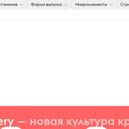
итаминов
Форма выпуска
Микроэлементы
Стр
ery
— новая
культура к