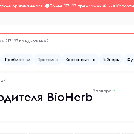
троль оригинальности
Более 217 123 предложений для Красоты
Пребиотики
Протеины
Космецевтика
Гейнеры
Фу
rb
/
2 товара
↑
одителя BioHerb