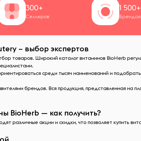
300+
1 500
Селлеров
Брендов
tery – выбор экспертов
отбор товаров. Широкий каталог витаминов BioHerb регу
пециалистами.
сориентироваться среди тысяч наименований и подобрат
ителями брендов. Вся продукция, представленная на пл
ы BioHerb — как получить?
дят различные акции и скидки, что позволяет купить вит
кой