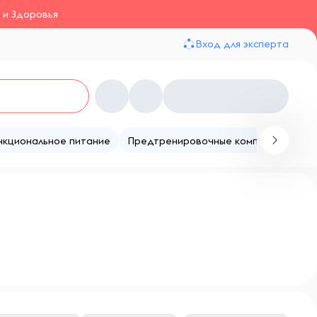
 и Здоровья
Вход для эксперта
нкциональное питание
Предтренировочные комплексы
Те