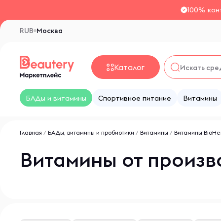
100% кон
RUB
Москва
Каталог
БАДы и витамины
Спортивное питание
Витамины
Главная
/
БАДы, витамины и пробиотики
/
Витамины
/
Витамины BioHe
Витамины от произв