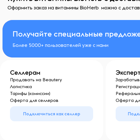
Оформить заказ на витамины BioHerb можно с доставк
Получайте специальные предложе
Более 5000+ пользователей уже с нами
Селлерам
Экспер
Продавать на Beautery
Зарабатыв
Логистика
Регистраци
Тарифы (комиссии)
Реферальн
Оферта для селлеров
Оферта дл
Подключиться как селлер
Подк