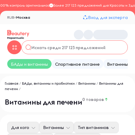
100% контроль оригинальности
Более 217 123 предложений для Красоты и Здо
Вход для эксперта
RUB
Москва
БАДы и витамины
Спортивное питание
Витамины
Главная
/
БАДы, витамины и пробиотики
/
Витамины
/
Витамины для
печени
/
0 товаров
↑
Витамины для печени
Для кого
Витамины
Тип витаминов