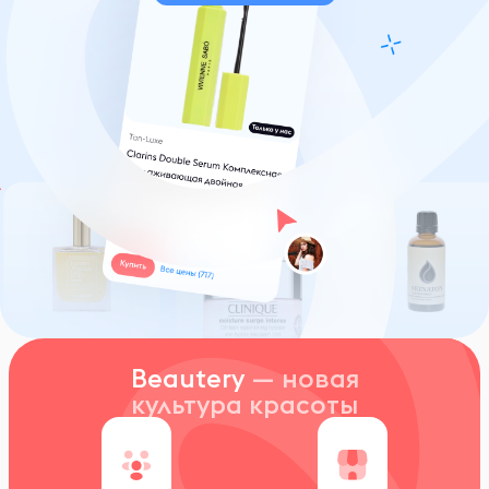
Beautery
— новая
культура красоты