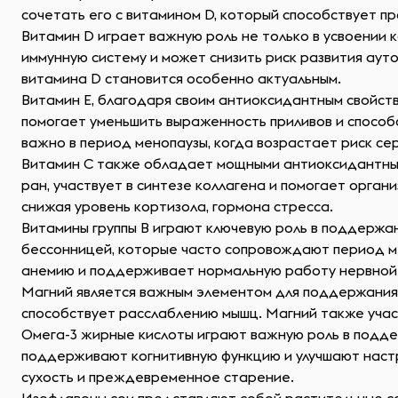
сочетать его с витамином D, который способствует п
Витамин D играет важную роль не только в усвоении 
иммунную систему и может снизить риск развития аут
витамина D становится особенно актуальным.
Витамин Е, благодаря своим антиоксидантным свойст
помогает уменьшить выраженность приливов и способс
важно в период менопаузы, когда возрастает риск се
Витамин С также обладает мощными антиоксидантным
ран, участвует в синтезе коллагена и помогает орган
снижая уровень кортизола, гормона стресса.
Витамины группы В играют ключевую роль в поддержа
бессонницей, которые часто сопровождают период ме
анемию и поддерживает нормальную работу нервной
Магний является важным элементом для поддержания м
способствует расслаблению мышц. Магний также учас
Омега-3 жирные кислоты играют важную роль в поддер
поддерживают когнитивную функцию и улучшают наст
сухость и преждевременное старение.