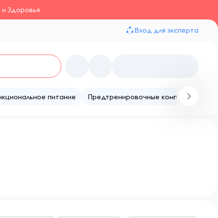
 и Здоровья
Вход для эксперта
нкциональное питание
Предтренировочные комплексы
Те