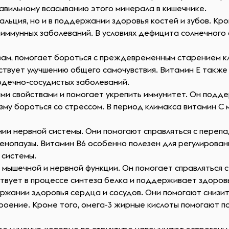
равильному всасыванию этого минерала в кишечнике.
кальция, но и в поддержании здоровья костей и зубов. К
оиммунных заболеваний. В условиях дефицита солнечного 
вам, помогает бороться с преждевременным старением кл
твует улучшению общего самочувствия. Витамин Е также
рдечно-сосудистых заболеваний.
и свойствами и помогает укрепить иммунитет. Он подде
изму бороться со стрессом. В период климакса витамин С 
нии нервной системы. Они помогают справляться с переп
нопаузы. Витамин В6 особенно полезен для регулировани
 системы.
ышечной и нервной функции. Он помогает справляться с
твует в процессе синтеза белка и поддерживает здоров
жании здоровья сердца и сосудов. Они помогают снизить
роение. Кроме того, омега-3 жирные кислоты помогают 