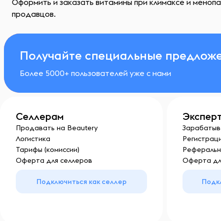
Оформить и заказать витамины при климаксе и менопау
продавцов.
Получайте специальные предложе
Более 5000+ пользователей уже с нами
Селлерам
Экспер
Продавать на Beautery
Зарабатыв
Логистика
Регистраци
Тарифы (комиссии)
Реферальн
Оферта для селлеров
Оферта дл
Подключиться как селлер
Подк