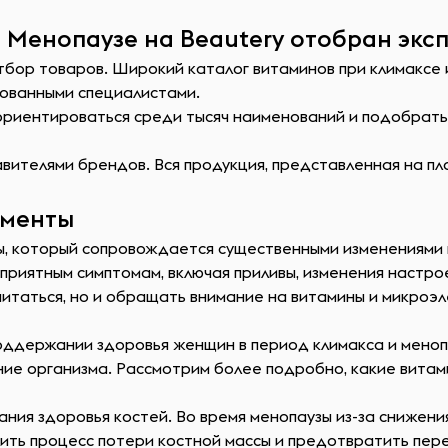
 Менопаузе на Beautery отобран экс
тбор товаров. Широкий каталог витаминов при климаксе 
ованными специалистами.
сориентироваться среди тысяч наименований и подобрат
ителями брендов. Вся продукция, представленная на пл
ементы
, который сопровождается существенными изменениями в
еприятным симптомам, включая приливы, изменения настро
питаться, но и обращать внимание на витамины и микроэл
оддержании здоровья женщин в период климакса и менопа
е организма. Рассмотрим более подробно, какие витам
ия здоровья костей. Во время менопаузы из-за снижения
ить процесс потери костной массы и предотвратить пере