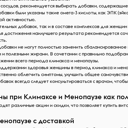
 сосудов, рекомендуется выбирать добавки, содержащие
обавки были указаны такие омега-3 кислоты, как ЭПК (эй
ой активностью.
ельных добавок, так и в составе комплексов для женщин 
ля достижения наилучшего результата рекомендуется соч
ть.
 добавки не могут полностью заменить сбалансированно
и и полезными жирами. В сочетании с правильно подобр
яжении всего периода климакса и менопаузы.
оддержании здоровья женщины в период климакса и мен
твенно облегчить симптомы, улучшить общее самочувств
авок всегда следует консультироваться с врачом, чтоб
ы при Климаксе и Менопаузе как пол
дят различные акции и скидки, что позволяет купить вит
енопаузе с доставкой