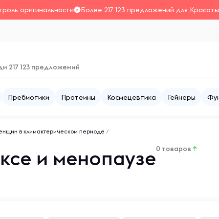
троль оригинальности
Более 217 123 предложений для Красоты
Пребиотики
Протеины
Космецевтика
Гейнеры
Фу
енщин в климактерическом периоде
/
0 товаров
↑
ксе и менопаузе