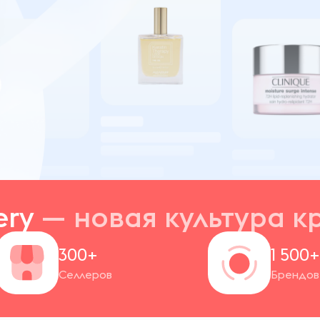
ery
— новая
культура к
300+
1 500
Селлеров
Брендов