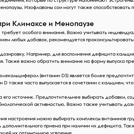
единения, которые по структуре напоминают эстрогены.
менопаузы. Изофлавоны сои могут также способствовать 
при Климаксе и Менопаузе
е требует особого внимания. Важно учитывать индивидуа
рием любых добавок, рекомендуется проконсультировать
и дозировку. Например, для восполнения дефицита каль
ния. Также важно обратить внимание на форму выпуска пр
олекальциферол (витамин D3) является более предпочтите
н D также часто выпускается в сочетании с кальцием, ч
а его источник. Предпочтительнее выбирать добавки, с
иологической активностью. Важно также учитывать дози
ния настроения можно выбирать комплексы витаминов гру
ать дополнительного приема при наличии их дефицита. Та
ющей их оптимальное усвоение.