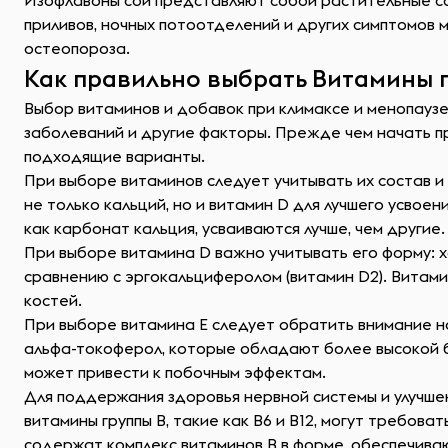
Изофлавоны сои представляют собой растительные со
приливов, ночных потоотделений и других симптомов 
остеопороза.
Как правильно выбрать Витамины 
Выбор витаминов и добавок при климаксе и менопауз
заболеваний и другие факторы. Прежде чем начать п
подходящие варианты.
При выборе витаминов следует учитывать их состав 
не только кальций, но и витамин D для лучшего усвое
как карбонат кальция, усваиваются лучше, чем другие.
При выборе витамина D важно учитывать его форму: х
сравнению с эргокальциферолом (витамин D2). Витами
костей.
При выборе витамина Е следует обратить внимание н
альфа-токоферол, которые обладают более высокой б
может привести к побочным эффектам.
Для поддержания здоровья нервной системы и улучше
витамины группы В, такие как В6 и В12, могут требов
содержат комплекс витаминов В в форме, обеспечива