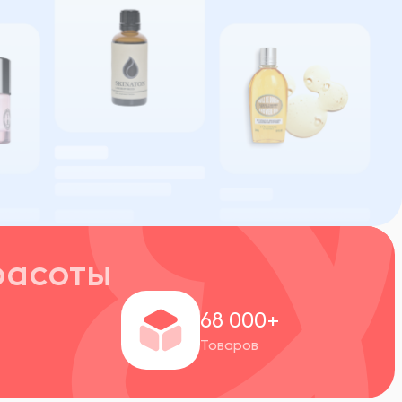
расоты
+
68 000+
Товаров