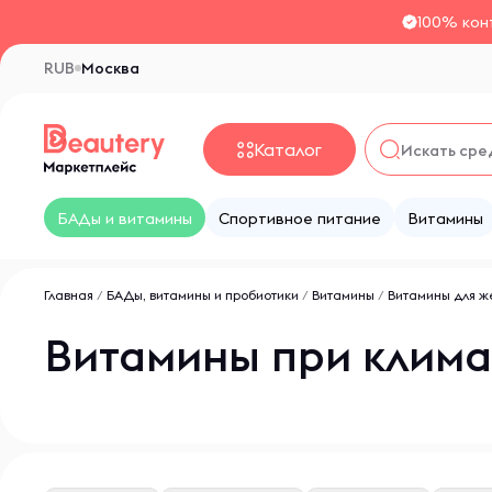
100% кон
RUB
Москва
Каталог
БАДы и витамины
Спортивное питание
Витамины
Главная
/
БАДы, витамины и пробиотики
/
Витамины
/
Витамины для ж
Витамины при клима