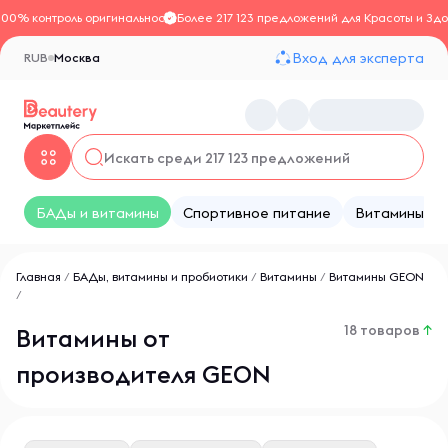
100% контроль оригинальности
Более 217 123 предложений для Красоты и Здо
Вход для эксперта
RUB
Москва
БАДы и витамины
Спортивное питание
Витамины
Главная
/
БАДы, витамины и пробиотики
/
Витамины
/
Витамины GEON
/
18 товаров
↑
Витамины от
производителя GEON