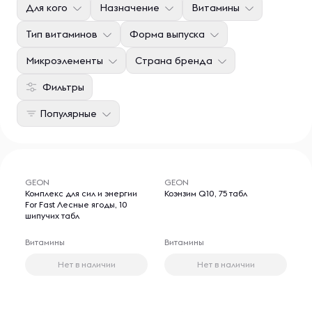
Для кого
Назначение
Витамины
Тип витаминов
Форма выпуска
Микроэлементы
Страна бренда
Фильтры
Популярные
GEON
GEON
Комплекс для сил и энергии
Коэнзим Q10, 75 табл
For Fast Лесные ягоды, 10
шипучих табл
Витамины
Витамины
Нет в наличии
Нет в наличии