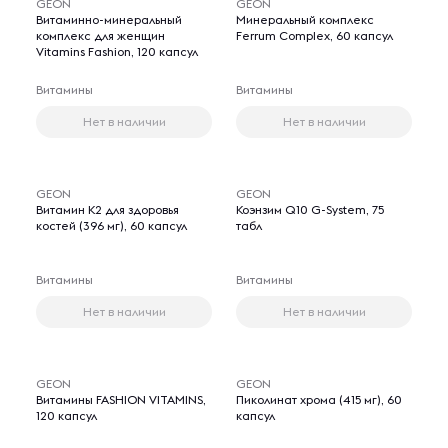
GEON
GEON
Витаминно-минеральный
Минеральный комплекс
комплекс для женщин
Ferrum Complex, 60 капсул
Vitamins Fashion, 120 капсул
Витамины
Витамины
Нет в наличии
Нет в наличии
GEON
GEON
Витамин K2 для здоровья
Коэнзим Q10 G-System, 75
костей (396 мг), 60 капсул
табл
Витамины
Витамины
Нет в наличии
Нет в наличии
GEON
GEON
Витамины FASHION VITAMINS,
Пиколинат хрома (415 мг), 60
120 капсул
капсул