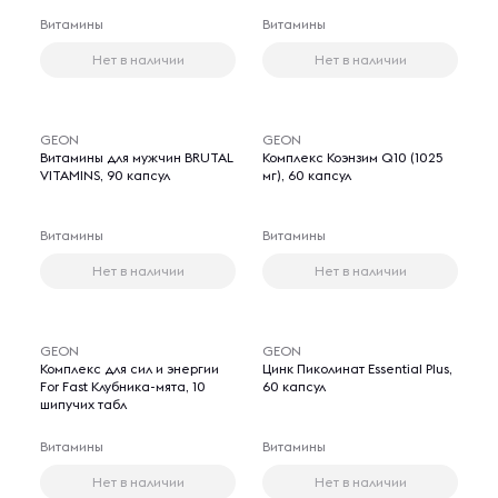
Витамины
Витамины
Нет в наличии
Нет в наличии
GEON
GEON
Витамины для мужчин BRUTAL
Комплекс Коэнзим Q10 (1025
VITAMINS, 90 капсул
мг), 60 капсул
Витамины
Витамины
Нет в наличии
Нет в наличии
GEON
GEON
Комплекс для сил и энергии
Цинк Пиколинат Essential Plus,
For Fast Клубника-мята, 10
60 капсул
шипучих табл
Витамины
Витамины
Нет в наличии
Нет в наличии