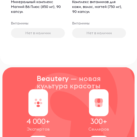
Минеральный комплекс
Комплекс витаминов для
Магний B6 Плюс (850 мг), 90
кожи, волос, ногтей (750 мг),
капсул
90 капсул
Витамины
Витамины
Нет в наличии
Нет в наличии
Beautery
— новая
культура красоты
4 000+
300+
Экспертов
Селлеров