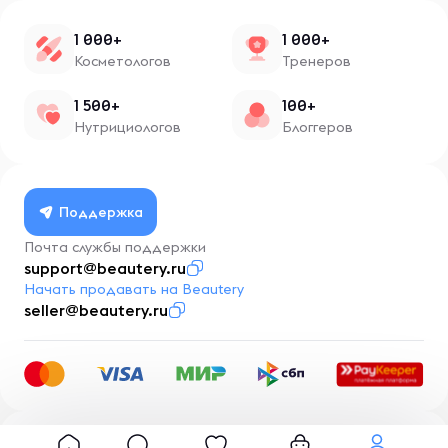
1 000+
1 000+
Косметологов
Тренеров
1 500+
100+
Нутрициологов
Блоггеров
Поддержка
Почта службы поддержки
support@beautery.ru
Начать продавать на Beautery
seller@beautery.ru
Разработка
BusinessMentor.ru