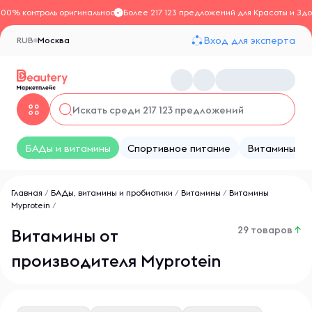
100% контроль оригинальности
Более 217 123 предложений для Красоты и Здо
Вход для эксперта
RUB
Москва
БАДы и витамины
Спортивное питание
Витамины
Главная
/
БАДы, витамины и пробиотики
/
Витамины
/
Витамины
Myprotein
/
29 товаров
↑
Витамины от
производителя Myprotein