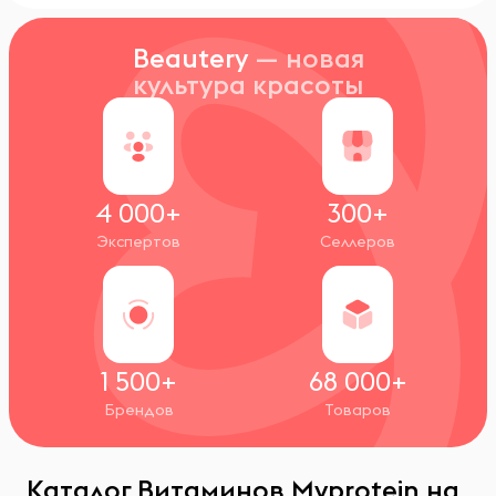
Beautery
— новая
культура красоты
4 000+
300+
Экспертов
Селлеров
1 500+
68 000+
Брендов
Товаров
Каталог Витаминов Myprotein на