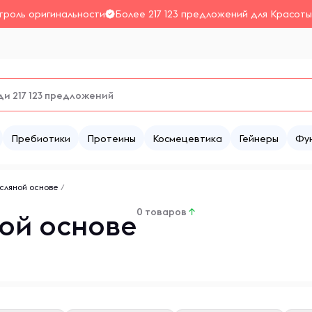
троль оригинальности
Более 217 123 предложений для Красоты
Пребиотики
Протеины
Космецевтика
Гейнеры
Фу
сляной основе
/
0 товаров
↑
ой основе