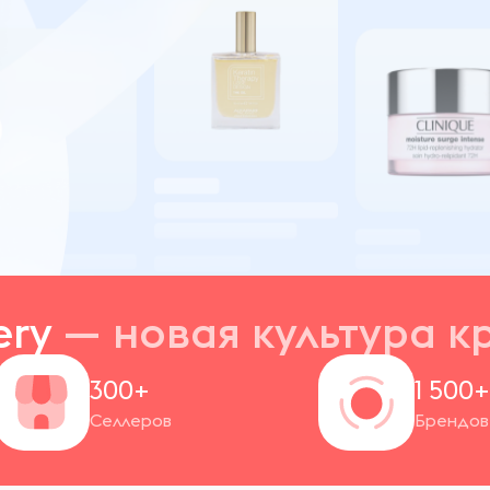
ery
— новая
культура к
300+
1 500
Селлеров
Брендов