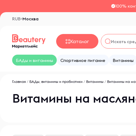
100% кон
RUB
Москва
Каталог
БАДы и витамины
Спортивное питание
Витамины
Главная
/
БАДы, витамины и пробиотики
/
Витамины
/
Витамины на ма
Витамины на маслян