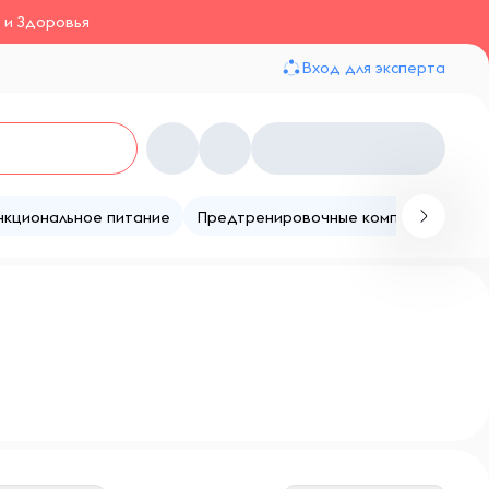
 и Здоровья
Вход для эксперта
нкциональное питание
Предтренировочные комплексы
Те