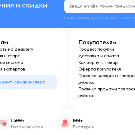
ния и скидки
Подписываясь, я даю согласие на обра
там
Покупателям
ать на Beautery
Процесс покупки
я и старт
Доставка и оплата
ая система
Как вернуть товар
я экспертов
Оферта покупателя
Правила возврата товара 
лючиться как эксперт
рубежа
Правила продажи товаров
рубежа
1 500+
100+
Нутрициологов
Блоггеров