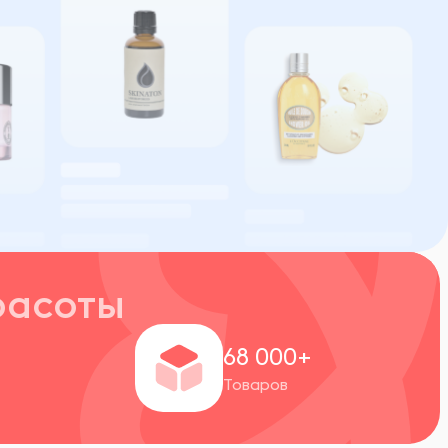
расоты
+
68 000+
Товаров