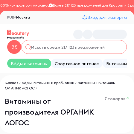
100% контроль оригинальности
Более 217 123 предложений для Красоты и Здо
Вход для эксперта
RUB
Москва
БАДы и витамины
Спортивное питание
Витамины
Главная
/
БАДы, витамины и пробиотики
/
Витамины
/
Витамины
ОРГАНИК ЛОГОС
/
7 товаров
↑
Витамины от
производителя ОРГАНИК
ЛОГОС