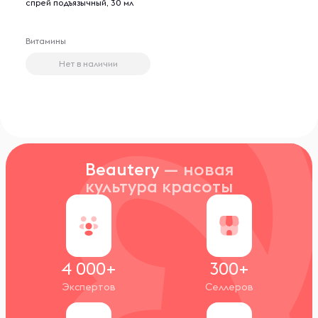
спрей подъязычный, 30 мл
Витамины
Нет в наличии
Beautery
— новая
культура красоты
4 000+
300+
Экспертов
Селлеров