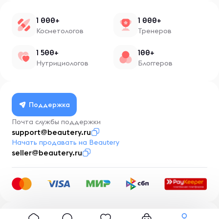
1 000+
1 000+
Косметологов
Тренеров
1 500+
100+
Нутрициологов
Блоггеров
Поддержка
Почта службы поддержки
support@beautery.ru
Начать продавать на Beautery
seller@beautery.ru