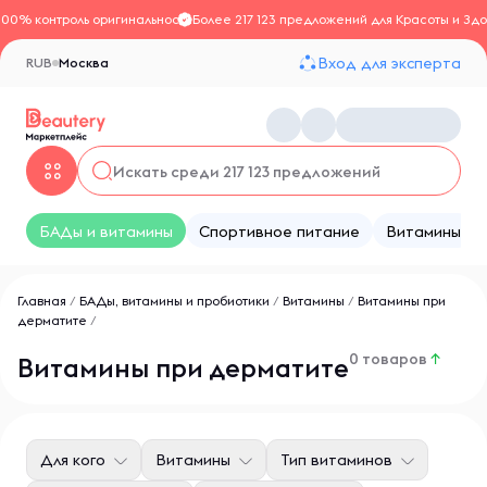
100% контроль оригинальности
Более 217 123 предложений для Красоты и Здо
Вход для эксперта
RUB
Москва
БАДы и витамины
Спортивное питание
Витамины
Главная
/
БАДы, витамины и пробиотики
/
Витамины
/
Витамины при
дерматите
/
0 товаров
↑
Витамины при дерматите
Для кого
Витамины
Тип витаминов