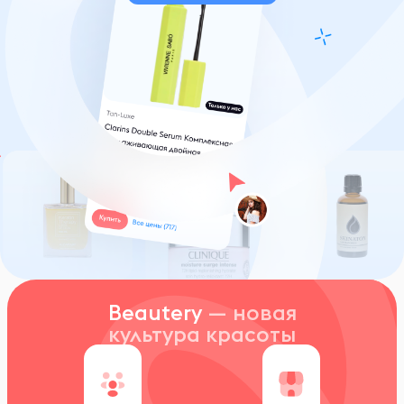
Beautery
— новая
культура красоты