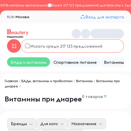
100% контроль оригинальности
Более 217 123 предложений для Красоты и Здо
Вход для эксперта
RUB
Москва
БАДы и витамины
Спортивное питание
Витамины
Главная
/
БАДы, витамины и пробиотики
/
Витамины
/
Витамины при
диарее
/
0 товаров
↑
Витамины при диарее
Бренды
Для кого
Назначение