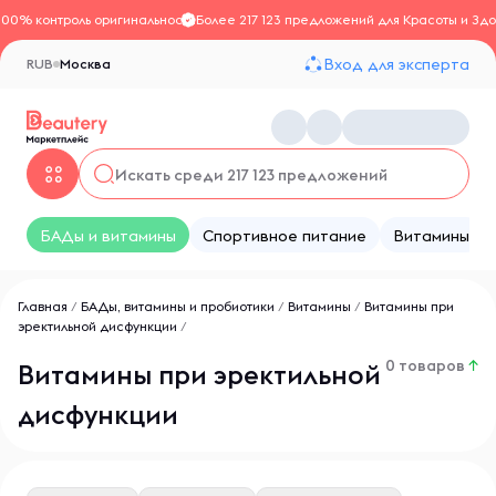
100% контроль оригинальности
Более 217 123 предложений для Красоты и Здо
Вход для эксперта
RUB
Москва
БАДы и витамины
Спортивное питание
Витамины
Главная
/
БАДы, витамины и пробиотики
/
Витамины
/
Витамины при
эректильной дисфункции
/
0 товаров
↑
Витамины при эректильной
дисфункции