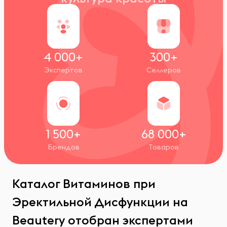
4 000+
300+
Экспертов
Селлеров
1 500+
68 000+
Брендов
Товаров
Каталог Витаминов при
Эректильной Дисфункции на
Beautery отобран экспертами