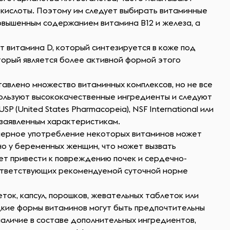
е кислоты. Поэтому им следует выбирать витаминные
повышенным содержанием витамина B12 и железа, а
т витамина D, который синтезируется в коже под
торый является более активной формой этого
авлено множество витаминных комплексов, но не все
ользуют высококачественные ингредиенты и следуют
(United States Pharmacopeia), NSF International или
 заявленным характеристикам.
змерное употребление некоторых витаминов может
но у беременных женщин, что может вызвать
ет привести к повреждению почек и сердечно-
ответствующих рекомендуемой суточной норме
ток, капсул, порошков, жевательных таблеток или
дкие формы витаминов могут быть предпочтительны
аличие в составе дополнительных ингредиентов,