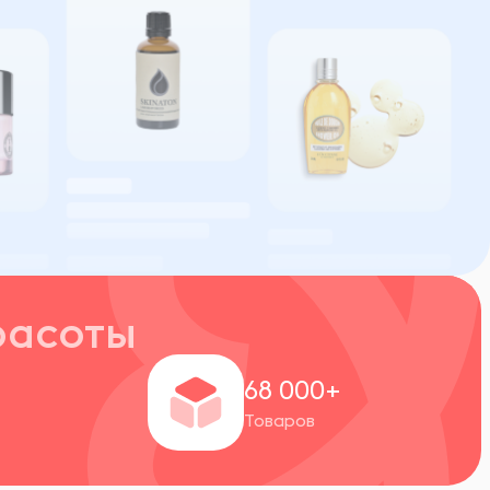
расоты
+
68 000+
Товаров