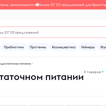
троль оригинальности
Более 217 123 предложений для Красоты
Пребиотики
Протеины
Космецевтика
Гейнеры
Фу
едостаточном питании
/
0 товаров
↑
таточном питании