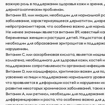
важную роль в поддержании здоровья кожи и зрения. 
дерматологическим проблемам.
Витамин B3, или ниацин, необходим для нормальной р
заболевание, характеризующееся дерматитом, диарее
нейротрансмиттеров, что особенно важно для нормал
Не менее значимым является витамин B9, известный к
беременных женщин и растущих детей. Недостаток фо
необходим для образования эритроцитов и поддержан
нарушениям.
Витамин C, или аскорбиновая кислота, является мощ
коллагена, необходимого для здоровья кожи, костей и
поддержании сопротивляемости организма инфекциям
Витамин D, или кальциферол, критически важен для п
усвоению из пищи и поддержанию нормального уровня 
что проявляется в деформации костей и нарушении и
развития некоторых хронических заболеваний, таких 
Витамин A, или ретинол, необходим для поддержания 
дифференцировки и роста, что особенно важно для д