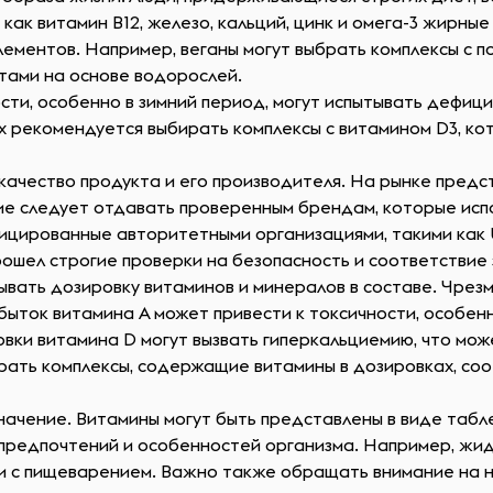
как витамин B12, железо, кальций, цинк и омега-3 жирны
ементов. Например, веганы могут выбрать комплексы с 
тами на основе водорослей.
сти, особенно в зимний период, могут испытывать дефици
ях рекомендуется выбирать комплексы с витамином D3, ко
ачество продукта и его производителя. На рынке предст
ие следует отдавать проверенным брендам, которые исп
ированные авторитетными организациями, такими как USP 
рошел строгие проверки на безопасность и соответствие
ывать дозировку витаминов и минералов в составе. Чре
збыток витамина A может привести к токсичности, особен
вки витамина D могут вызвать гиперкальциемию, что мож
рать комплексы, содержащие витамины в дозировках, со
ачение. Витамины могут быть представлены в виде табле
предпочтений и особенностей организма. Например, жи
ми с пищеварением. Важно также обращать внимание на н