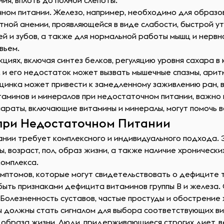
ия, вплоть до полной слепоты.
ом питании. Железо, например, необходимо для образов
ной анемии, проявляющейся в виде слабости, быстрой ут
й и зубов, а также для нормальной работы мышц и нервн
вьем.
кциях, включая синтез белков, регуляцию уровня сахара 
, и его недостаток может вызвать мышечные спазмы, арит
 цинка может привести к замедленному заживлению ран, 
таминов и минералов при недостаточном питании, важно 
араты, включающие витамины и минералы, могут помочь 
при Недостаточном Питании
нии требует комплексного и индивидуального подхода. 
, возраст, пол, образ жизни, а также наличие хроническ
комплекса.
мптомов, которые могут свидетельствовать о дефиците т
быть признаками дефицита витаминов группы B и железа. С
. Болезненность суставов, частые простуды и обострение
ы должны стать сигналом для выбора соответствующих в
 образа жизни. Люди, придерживающиеся строгих диет, в