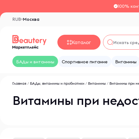
100% кон
RUB
Москва
Каталог
БАДы и витамины
Спортивное питание
Витамины
Главная
/
БАДы, витамины и пробиотики
/
Витамины
/
Витамины при н
Витамины при недос