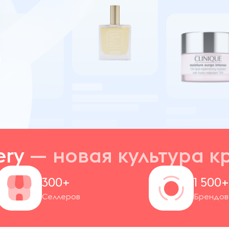
ery
— новая
культура к
300+
1 500
Селлеров
Брендов