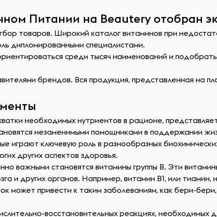
чном Питании на Beautery отобран э
отбор товаров. Широкий каталог витаминов при недостат
оль дипломированными специалистами.
сориентироваться среди тысяч наименований и подобрат
ителями брендов. Вся продукция, представленная на пл
ементы
ватки необходимых нутриентов в рационе, представляет 
тановятся незаменимыми помощниками в поддержании жи
ые играют ключевую роль в разнообразных биохимически
огих других аспектов здоровья.
енно важными становятся витамины группы B. Эти витами
га и других органов. Например, витамин B1, или тиамин,
ок может привести к таким заболеваниям, как бери-бер
окислительно-восстановительных реакциях, необходимых д