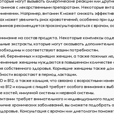
которые могут вызывать аллергические реакции или друг
итаминов с лекарственными препаратами. Некоторые вит
именении. Например, витамин K может снижать эффективн
зах может увеличить риск кровотечений, особенно при о
аминов рекомендуется проконсультироваться с врачом, о
нимание на состав продукта. Некоторые комплексы сод
льные экстракты, которые могут оказывать дополнительн
необходимы и соответствуют вашим потребностям.
ей, беременных и кормящих женщин, а также пожилых лю
ременные женщины нуждаются в повышенном количестве фо
ния собственного здоровья. Кормящие женщины также д
ебности возрастают в период лактации.
и B12, а также кальция, что связано с возрастными изм
на B12 и кальция с пищей требует особого внимания к вы
 костей, иммунной системы и нервной системы.
питании требует внимательного и индивидуального подхо
аличие хронических заболеваний, вы сможете подобрать 
доровье. Консультация с врачом или диетологом помож