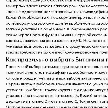
характеризующемуся сухостью глаз и нарушением зрен
Минералы также играют важную роль при недостаточн
крови. Недостаток железа приводит к железодефицит
Кальций необходим для поддержания прочности косте
остеопорозу, судорогам и другим проблемам со здоро
Магний участвует в более чем 300 биохимических реа
также играет роль в функции мышц и нервной системы
системы, заживления ран и синтеза ДНК. Недостаток
Учитывая возможность дефицита сразу нескольких ви
всех потребностей организма. Комбинированные преп
Как правильно выбрать Витамины 
Правильный выбор витаминов при недостаточном пита
таких как симптоматика дефицита, особенности диеты
которые следует учитывать при выборе витаминного 
Первым шагом в выборе витаминов является оценка си
усталость, слабость, головокружение и одышка могут 
указывать на недостаток витаминов A, E или биотина
дефиците витамина D или витамина C. Такие симптом
Особое внимание следует уделить анализу рациона и