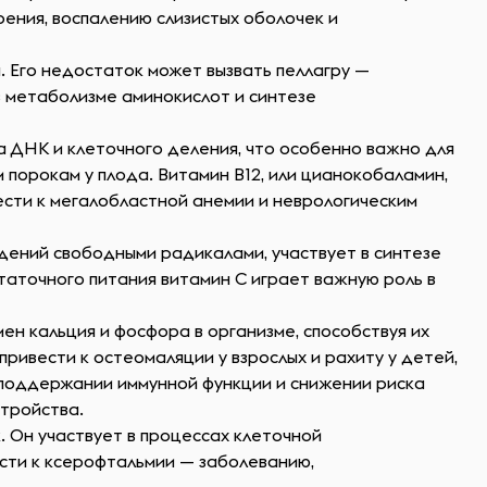
ения, воспалению слизистых оболочек и
. Его недостаток может вызвать пеллагру —
в метаболизме аминокислот и синтезе
а ДНК и клеточного деления, что особенно важно для
порокам у плода. Витамин B12, или цианокобаламин,
сти к мегалобластной анемии и неврологическим
дений свободными радикалами, участвует в синтезе
статочного питания витамин C играет важную роль в
ен кальция и фосфора в организме, способствуя их
ривести к остеомаляции у взрослых и рахиту у детей,
 поддержании иммунной функции и снижении риска
стройства.
. Он участвует в процессах клеточной
сти к ксерофтальмии — заболеванию,