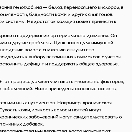
ания гемоглобина — белка, переносящего кислород в
омляемости, бледности кожи и других симптомов.
ой системы. Недостаток кальция может привести к
в крови и поддержание артериального давления. Он
мии и другие проблемы. Цинк важен для иммунной
выпадению волос и снижению иммунитета.
подходить к выбору витаминных комплексов с учетом
восполнить дефицит и поддержать общее здоровье.
Этот процесс должен учитывать множество факторов,
их заболеваний. Ниже приведены основные аспекты,
ех или иных нутриентов. Например, хроническая
ухость кожи, ломкость волос и ногтей могут
 хронических заболеваний могут свидетельствовать о
итаминных добавок.
егетарианства или веганства, часто испытывают