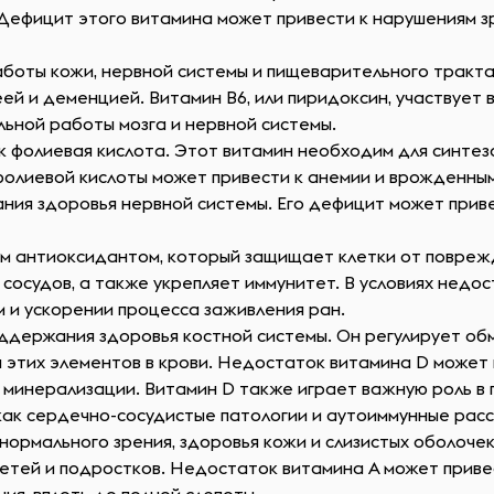
Дефицит этого витамина может привести к нарушениям зр
аботы кожи, нервной системы и пищеварительного тракта
й и деменцией. Витамин B6, или пиридоксин, участвует 
ьной работы мозга и нервной системы.
ак фолиевая кислота. Этот витамин необходим для синтез
лиевой кислоты может привести к анемии и врожденным 
ия здоровья нервной системы. Его дефицит может приве
ным антиоксидантом, который защищает клетки от повреж
 сосудов, а также укрепляет иммунитет. В условиях недо
 и ускорении процесса заживления ран.
оддержания здоровья костной системы. Он регулирует обм
этих элементов в крови. Недостаток витамина D может п
х минерализации. Витамин D также играет важную роль в
как сердечно-сосудистые патологии и аутоиммунные рас
нормального зрения, здоровья кожи и слизистых оболочек
етей и подростков. Недостаток витамина A может приве