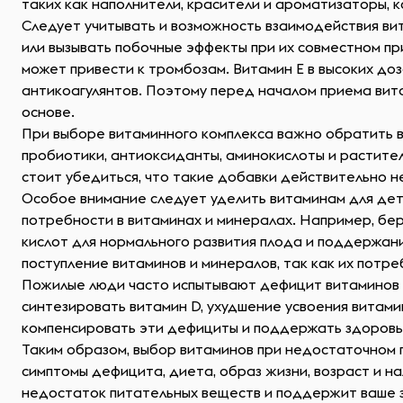
таких как наполнители, красители и ароматизаторы, 
Следует учитывать и возможность взаимодействия в
или вызывать побочные эффекты при их совместном пр
может привести к тромбозам. Витамин E в высоких до
антикоагулянтов. Поэтому перед началом приема вит
основе.
При выборе витаминного комплекса важно обратить в
пробиотики, антиоксиданты, аминокислоты и растите
стоит убедиться, что такие добавки действительно 
Особое внимание следует уделить витаминам для дет
потребности в витаминах и минералах. Например, бе
кислот для нормального развития плода и поддержа
поступление витаминов и минералов, так как их потр
Пожилые люди часто испытывают дефицит витаминов D 
синтезировать витамин D, ухудшение усвоения витами
компенсировать эти дефициты и поддержать здоровье
Таким образом, выбор витаминов при недостаточном 
симптомы дефицита, диета, образ жизни, возраст и н
недостаток питательных веществ и поддержит ваше з