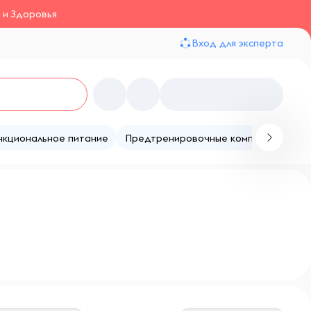
 и Здоровья
Вход для эксперта
нкциональное питание
Предтренировочные комплексы
Те