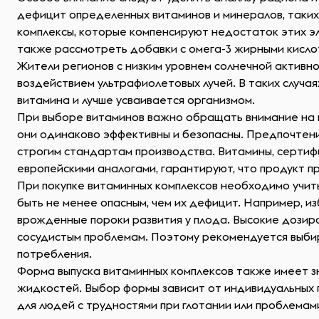
дефицит определенных витаминов и минералов, таких 
комплексы, которые компенсируют недостаток этих эл
также рассмотреть добавки с омега-3 жирными кисло
Жители регионов с низким уровнем солнечной активно
воздействием ультрафиолетовых лучей. В таких случа
витамина и лучше усваивается организмом.
При выборе витаминов важно обращать внимание на к
они одинаково эффективны и безопасны. Предпочтен
строгим стандартам производства. Витамины, сертифиц
европейскими аналогами, гарантируют, что продукт п
При покупке витаминных комплексов необходимо учит
быть не менее опасным, чем их дефицит. Например, и
врожденные пороки развития у плода. Высокие дозиро
сосудистым проблемам. Поэтому рекомендуется выби
потребления.
Форма выпуска витаминных комплексов также имеет зн
жидкостей. Выбор формы зависит от индивидуальных 
для людей с трудностями при глотании или проблема