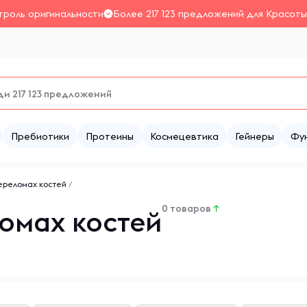
троль оригинальности
Более 217 123 предложений для Красоты
Пребиотики
Протеины
Космецевтика
Гейнеры
Фу
ереломах костей
/
0 товаров
↑
омах костей