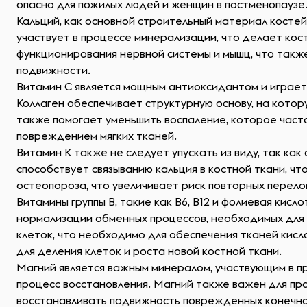
опасно для пожилых людей и женщин в постменопаузе
Кальций, как основной строительный материал костей,
участвует в процессе минерализации, что делает ко
функционирования нервной системы и мышц, что такж
подвижности.
Витамин C является мощным антиоксидантом и играет 
Коллаген обеспечивает структурную основу, на котор
также помогает уменьшить воспаление, которое част
повреждением мягких тканей.
Витамин K также не следует упускать из виду, так ка
способствует связыванию кальция в костной ткани, ч
остеопороза, что увеличивает риск повторных перело
Витамины группы B, такие как B6, B12 и фолиевая кис
нормализации обменных процессов, необходимых для р
клеток, что необходимо для обеспечения тканей кисл
для деления клеток и роста новой костной ткани.
Магний является важным минералом, участвующим в п
процесс восстановления. Магний также важен для пра
восстанавливать подвижность поврежденных конечно