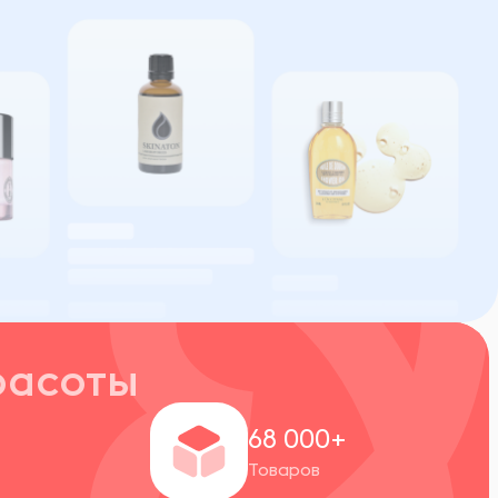
расоты
+
68 000+
Товаров