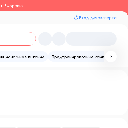
 и Здоровья
Вход для эксперта
нкциональное питание
Предтренировочные комплексы
Те