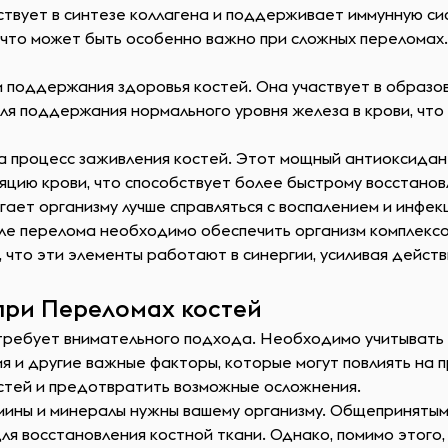
твует в синтезе коллагена и поддерживает иммунную си
 что может быть особенно важно при сложных переломах
и поддержания здоровья костей. Она участвует в образов
ля поддержания нормального уровня железа в крови, чт
а процесс заживления костей. Этот мощный антиоксидан
ляцию крови, что способствует более быстрому восстано
гает организму лучше справляться с воспалением и инфек
сле перелома необходимо обеспечить организм комплексо
 что эти элементы работают в синергии, усиливая действ
при Переломах костей
требует внимательного подхода. Необходимо учитывать 
я и другие важные факторы, которые могут повлиять на
стей и предотвратить возможные осложнения.
мины и минералы нужны вашему организму. Общепринятым
ля восстановления костной ткани. Однако, помимо этого,