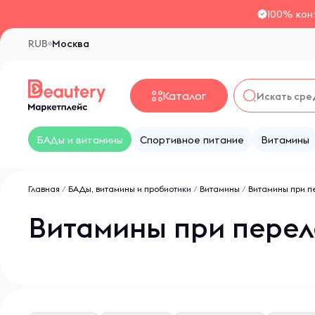
100% кон
RUB
Москва
Каталог
БАДы и витамины
Спортивное питание
Витамины
Главная
/
БАДы, витамины и пробиотики
/
Витамины
/
Витамины при п
Витамины при перел