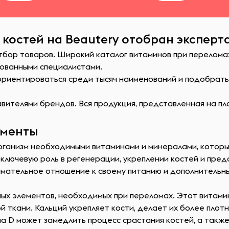
костей на Beautery отобран эксперт
тбор товаров. Широкий каталог витаминов при переломах
ованными специалистами.
сориентироваться среди тысяч наименований и подобрат
ителями брендов. Вся продукция, представленная на пл
ементы
рганизм необходимыми витаминами и минералами, которы
 ключевую роль в регенерации, укреплении костей и пре
мательное отношение к своему питанию и дополнительны
х элементов, необходимых при переломах. Этот витамин 
й ткани. Кальций укрепляет кости, делает их более плот
 D может замедлить процесс срастания костей, а также