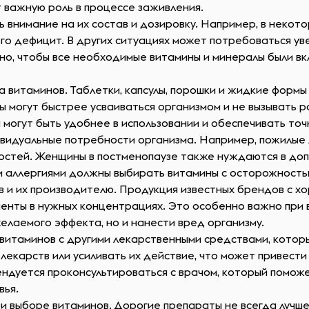
ют важную роль в процессе заживления.
внимание на их состав и дозировку. Например, в некото
го дефицит. В других ситуациях может потребоваться ув
но, чтобы все необходимые витамины и минералы были вкл
витаминов. Таблетки, капсулы, порошки и жидкие формы 
 могут быстрее усваиваться организмом и не вызывать р
 могут быть удобнее в использовании и обеспечивать точ
видуальные потребности организма. Например, пожилые л
 костей. Женщины в постменопаузе также нуждаются в до
и аллергиями должны выбирать витамины с осторожность
в и их производителю. Продукция известных брендов с х
енты в нужных концентрациях. Это особенно важно при 
елаемого эффекта, но и нанести вред организму.
 витаминов с другими лекарственными средствами, котор
лекарств или усиливать их действие, что может привест
ндуется проконсультироваться с врачом, который поможе
вья.
и выборе витаминов. Дорогие препараты не всегда лучш