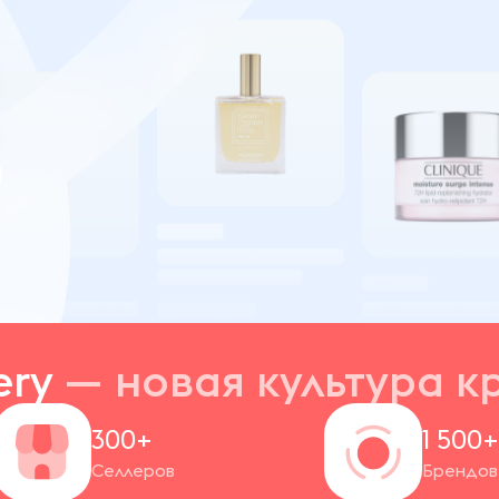
ery
— новая
культура к
300+
1 500
Селлеров
Брендов