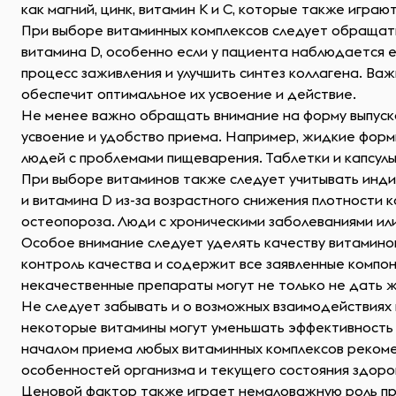
как магний, цинк, витамин K и C, которые также игра
При выборе витаминных комплексов следует обращать 
витамина D, особенно если у пациента наблюдается е
процесс заживления и улучшить синтез коллагена. Важ
обеспечит оптимальное их усвоение и действие.
Не менее важно обращать внимание на форму выпуска 
усвоение и удобство приема. Например, жидкие формы
людей с проблемами пищеварения. Таблетки и капсулы
При выборе витаминов также следует учитывать инди
и витамина D из-за возрастного снижения плотности
остеопороза. Люди с хроническими заболеваниями ил
Особое внимание следует уделять качеству витамино
контроль качества и содержит все заявленные компон
некачественные препараты могут не только не дать ж
Не следует забывать и о возможных взаимодействиях
некоторые витамины могут уменьшать эффективность 
началом приема любых витаминных комплексов рекоме
особенностей организма и текущего состояния здоро
Ценовой фактор также играет немаловажную роль пр