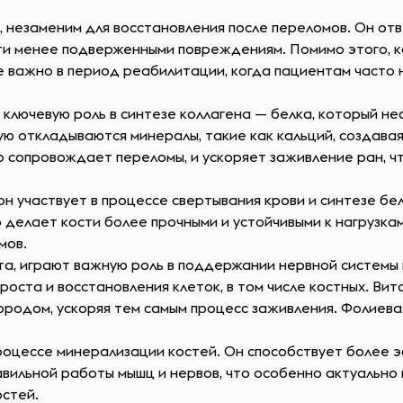
.
 незаменим для восстановления после переломов. Он отв
сти менее подверженными повреждениям. Помимо этого, 
е важно в период реабилитации, когда пациентам часто
ключевую роль в синтезе коллагена — белка, который н
ую откладываются минералы, такие как кальций, создавая
о сопровождает переломы, и ускоряет заживление ран, ч
к он участвует в процессе свертывания крови и синтезе б
то делает кости более прочными и устойчивыми к нагрузк
мов.
лота, играют важную роль в поддержании нервной системы
оста и восстановления клеток, в том числе костных. Вит
ородом, ускоряя тем самым процесс заживления. Фолиева
роцессе минерализации костей. Он способствует более э
вильной работы мышц и нервов, что особенно актуально
стей.