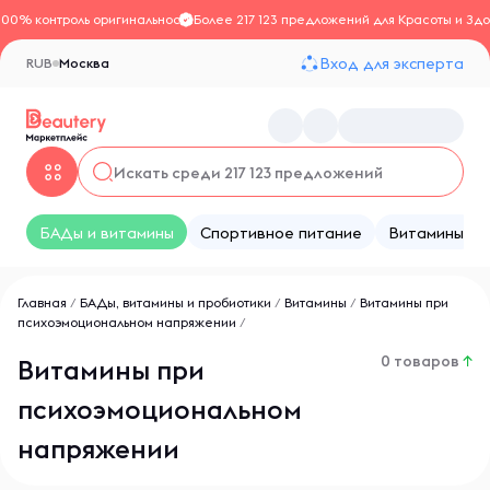
100% контроль оригинальности
Более 217 123 предложений для Красоты и Здо
Вход для эксперта
RUB
Москва
БАДы и витамины
Спортивное питание
Витамины
Главная
/
БАДы, витамины и пробиотики
/
Витамины
/
Витамины при
психоэмоциональном напряжении
/
0 товаров
↑
Витамины при
психоэмоциональном
напряжении