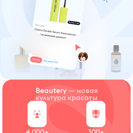
Beautery
— новая
культура красоты
4 000+
300+