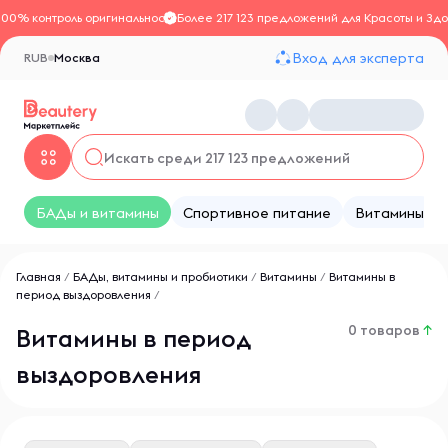
100% контроль оригинальности
Более 217 123 предложений для Красоты и Здо
Вход для эксперта
RUB
Москва
БАДы и витамины
Спортивное питание
Витамины
Главная
/
БАДы, витамины и пробиотики
/
Витамины
/
Витамины в
период выздоровления
/
0 товаров
↑
Витамины в период
выздоровления