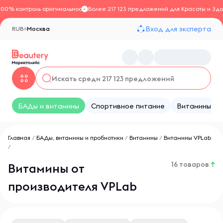
100% контроль оригинальности
Более 217 123 предложений для Красоты и Здо
Вход для эксперта
RUB
Москва
БАДы и витамины
Спортивное питание
Витамины
Главная
/
БАДы, витамины и пробиотики
/
Витамины
/
Витамины VPLab
/
16 товаров
↑
Витамины от
производителя VPLab