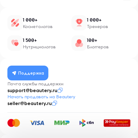
1 000+
1 000+
Косметологов
Тренеров
1 500+
100+
Нутрициологов
Блоггеров
Поддержка
Почта службы поддержки
support@beautery.ru
Начать продавать на Beautery
seller@beautery.ru