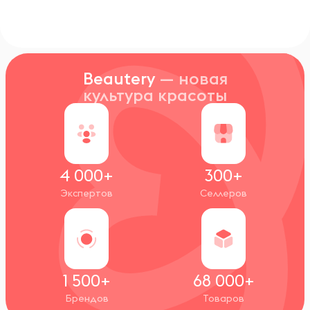
Beautery
— новая
культура красоты
4 000+
300+
Экспертов
Селлеров
1 500+
68 000+
Брендов
Товаров