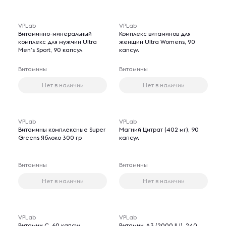
VPLab
VPLab
Витаминно-минеральный
Комплекс витаминов для
комплекс для мужчин Ultra
женщин Ultra Womens, 90
Men’s Sport, 90 капсул
капсул
Витамины
Витамины
Нет в наличии
Нет в наличии
VPLab
VPLab
Витамины комплексные Super
Магний Цитрат (402 мг), 90
Greens Яблоко 300 гр
капсул
Витамины
Витамины
Нет в наличии
Нет в наличии
VPLab
VPLab
Витамин C, 60 капсул
Витамин Д3 (2000 IU), 240