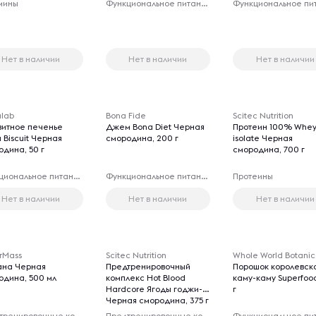
мины
Функциональное питание
Нет в наличии
Нет в наличии
Нет в наличии
alab
Bona Fide
Scitec Nutrition
витное печенье
Джем Bona Diet Черная
Протеин 100% Whe
 Biscuit Черная
смородина, 200 г
isolate Черная
одина, 50 г
смородина, 700 г
Функциональное питание
Функциональное питание
Протеины
Нет в наличии
Нет в наличии
Нет в наличии
rMass
Scitec Nutrition
Whole World Botanic
ана Черная
Предтренировочный
Порошок королевск
одина, 500 мл
комплекс Hot Blood
каму-каму Superfood
Hardcore Ягоды годжи-
г
Черная смородина, 375 г
Предтренировочные комплексы
Предтренировочные комплексы