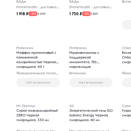
БАДы
БАДы
Вита
PrimeHealth - доставка из-за рубежа
PrimeHealth - доставка из-за рубежа
1 918
1 730
2 019
1 821
-5%
-5%
Proteinrex
Flintstones
Chik
Маффин протеиновый с
Мультивитамины с
Биск
пониженной
поддержкой
Chika
калорийностью Черная
иммунитета, 150
смор
смородина, 40 г
мармеладок
Функциональное питание
Витамины
Нет в наличии
Нет в наличии
Mr. Djemius
SiS
Cybe
Сироп низкокалорийный
Энергетический гель GO
Гуар
ZERO Черная
Isotonic Energy Черная
смор
смородина, 330 мл
смородина, 60 мл
Функциональное питание
Предтренировочные комплексы