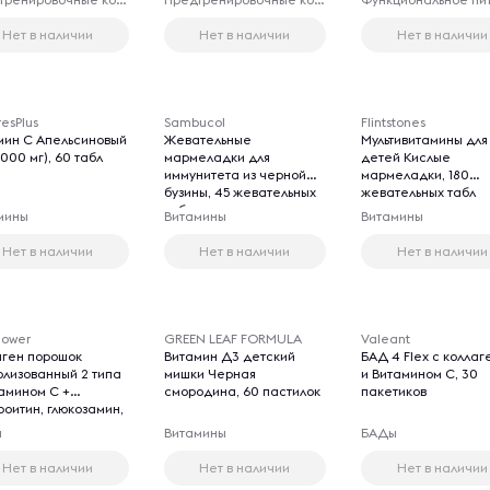
Нет в наличии
Нет в наличии
Нет в наличии
esPlus
Sambucol
Flintstones
мин C Апельсиновый
Жевательные
Мультивитамины для
1000 мг), 60 табл
мармеладки для
детей Кислые
иммунитета из черной
мармеладки, 180
бузины, 45 жевательных
жевательных табл
табл
мины
Витамины
Витамины
Нет в наличии
Нет в наличии
Нет в наличии
lower
GREEN LEAF FORMULA
Valeant
аген порошок
Витамин Д3 детский
БАД 4 Flex с колла
олизованный 2 типа
мишки Черная
и Витамином С, 30
тамином C +
смородина, 60 пастилок
пакетиков
роитин, глюкозамин,
 гиалуроновая
ы
Витамины
БАДы
ота Черная
одина, 240 г
Нет в наличии
Нет в наличии
Нет в наличии