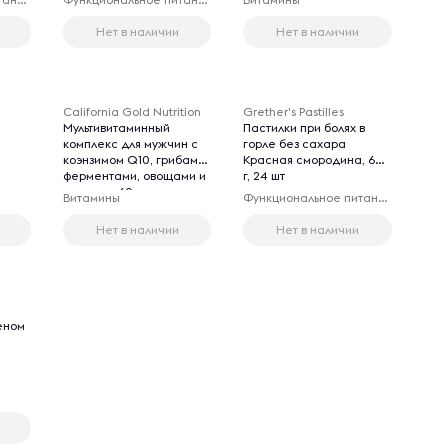
жевательных конфет
Нет в наличии
Нет в наличии
California Gold Nutrition
Grether's Pastilles
Мультивитаминный
Пастилки при болях в
комплекс для мужчин с
горле без сахара
коэнзимом Q10, грибами,
Красная смородина, 60
ферментами, овощами и
г, 24 шт
ягодами, 60 веганских
Витамины
Функциональное питание
капсул
Нет в наличии
Нет в наличии
геном