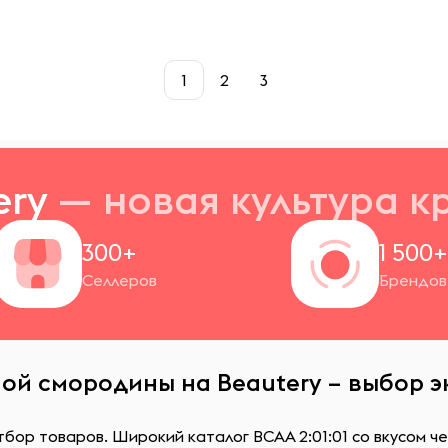
1
2
3
ery
— новая
культура к
300+
1 500
Селлеров
Брендов
рной смородины на Beautery – выбор 
тбор товаров. Широкий каталог ВСАА 2:01:01 со вкусом 