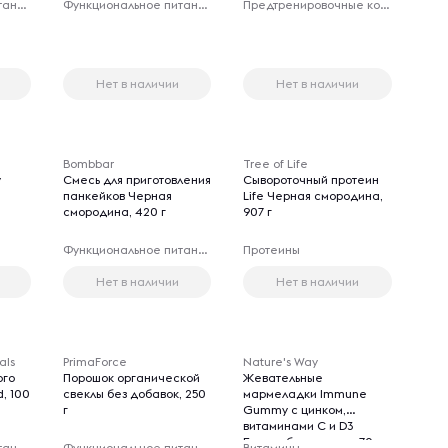
Функциональное питание
Функциональное питание
Предтренировочные комплексы
Нет в наличии
Нет в наличии
Bombbar
Tree of Life
y
Смесь для приготовления
Сывороточный протеин
панкейков Черная
Life Черная смородина,
смородина, 420 г
907 г
Функциональное питание
Протеины
Нет в наличии
Нет в наличии
als
PrimaForce
Nature's Way
ого
Порошок органической
Жевательные
, 100
свеклы без добавок, 250
мармеладки Immune
г
Gummy с цинком,
витаминами C и D3
Бузина без сахара, 70
Функциональное питание
Функциональное питание
Витамины