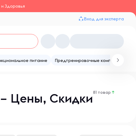
 и Здоровья
Вход для эксперта
нкциональное питание
Предтренировочные комплексы
Те
81 товар
↑
 – Цены, Скидки