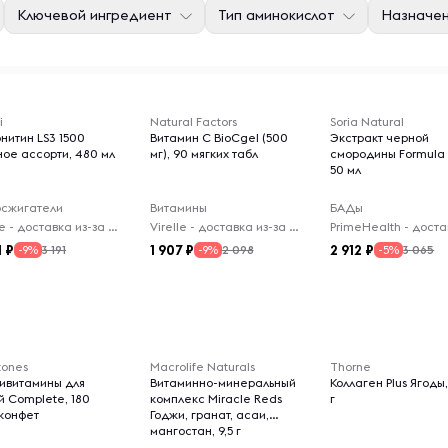
Ключевой ингредиент
Тип аминокислот
Назначе
i
Natural Factors
Soria Natural
нитин LS3 1500
Витамин C BioCgel (500
Экстракт черной
ное ассорти, 480 мл
мг), 90 мягких табл
смородины Formula 
50 мл
сжигатели
Витамины
БАДы
Virelle - доставка из-за рубежа
Virelle - доставка из-за рубежа
1
1 907
2 912
3 191
2 098
3 065
-9%
-9%
-5%
stones
Macrolife Naturals
Thorne
тивитамины для
Витаминно-минеральный
Коллаген Plus Ягоды
й Complete, 180
комплекс Miracle Reds
г
 конфет
Годжи, гранат, асаи,
мангостан, 9,5 г