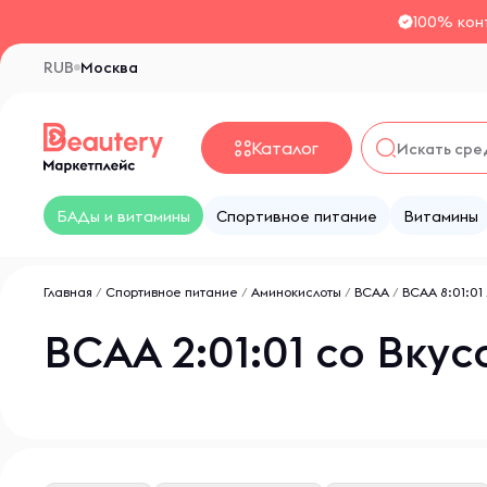
100% кон
RUB
Москва
Каталог
БАДы и витамины
Спортивное питание
Витамины
Главная
/
Спортивное питание
/
Аминокислоты
/
BCAA
/
ВСАА 8:01:01
ВСАА 2:01:01 со Вк