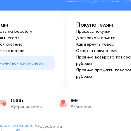
Подписываясь, я даю согласие на обра
там
Покупателям
ать на Beautery
Процесс покупки
я и старт
Доставка и оплата
ая система
Как вернуть товар
я экспертов
Оферта покупателя
Правила возврата товара 
лючиться как эксперт
рубежа
Правила продажи товаров
рубежа
1 500+
100+
Нутрициологов
Блоггеров
авать на Beautery
Разработка