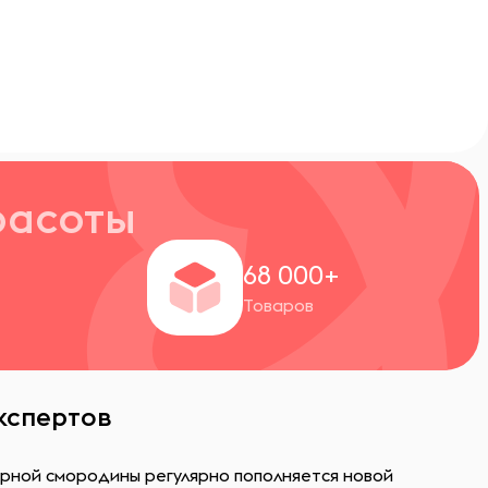
расоты
+
68 000+
Товаров
экспертов
черной смородины регулярно пополняется новой