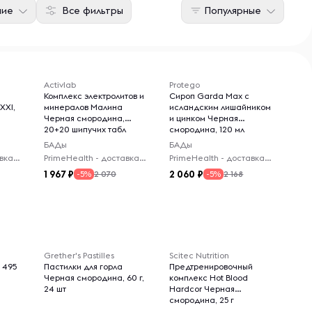
ние
Все фильтры
Популярные
Activlab
Protego
Комплекс электролитов и
Сироп Garda Max с
XXI,
минералов Малина
исландским лишайником
Черная смородина,
и цинком Черная
20+20 шипучих табл
смородина, 120 мл
БАДы
БАДы
PrimeHealth - доставка из-за рубежа
PrimeHealth - доставка из-за рубежа
PrimeHealth - доставка из-за рубежа
1 967
2 060
2 070
2 168
-5%
-5%
Grether's Pastilles
Scitec Nutrition
, 495
Пастилки для горла
Предтренировочный
Черная смородина, 60 г,
комплекс Hot Blood
24 шт
Hardcor Черная
смородина, 25 г