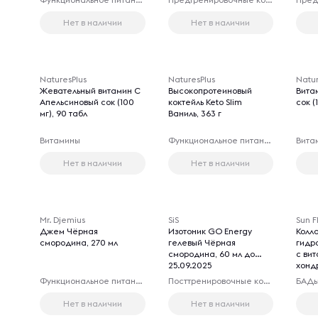
Нет в наличии
Нет в наличии
NaturesPlus
NaturesPlus
Natur
Жевательный витамин C
Высокопротеиновый
Вита
Апельсиновый сок (100
коктейль Keto Slim
сок (
мг), 90 табл
Ваниль, 363 г
Витамины
Функциональное питание
Вита
Нет в наличии
Нет в наличии
Mr. Djemius
SiS
Sun F
Джем Чёрная
Изотоник GO Energy
Колл
смородина, 270 мл
гелевый Чёрная
гидр
смородина, 60 мл до
с ви
25.09.2025
хонд
мсм,
Функциональное питание
Посттренировочные комплексы
БАД
кисл
смор
Нет в наличии
Нет в наличии