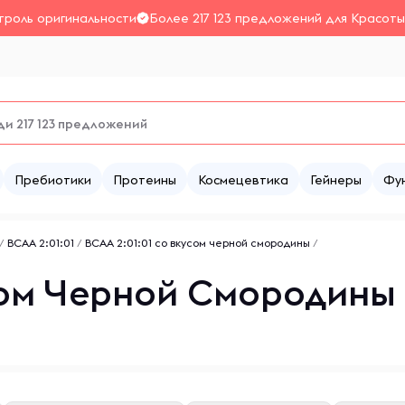
троль оригинальности
Более 217 123 предложений для Красоты
Пребиотики
Протеины
Космецевтика
Гейнеры
Фу
/
ВСАА 2:01:01
/
ВСАА 2:01:01 со вкусом черной смородины
/
усом Черной Смородины