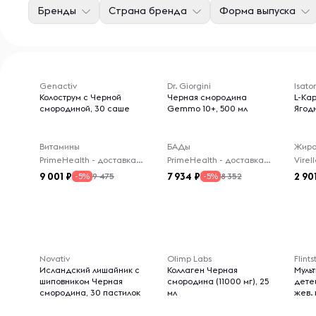
Бренды
Страна бренда
Форма выпуска
Genactiv
Dr. Giorgini
Isator
Колострум с Черной
Черная смородина
L-Кар
смородиной, 30 саше
Gemmo 10+, 500 мл
Ягод
Витамины
БАДы
Жиро
PrimeHealth - доставка из-за рубежа
PrimeHealth - доставка из-за рубежа
9 001
7 934
2 90
9 475
8 352
-5%
-5%
Novativ
Olimp Labs
Flint
Исландский лишайник с
Коллаген Черная
Муль
шиповником Черная
смородина (11000 мг), 25
дете
смородина, 30 пастилок
мл
жев.