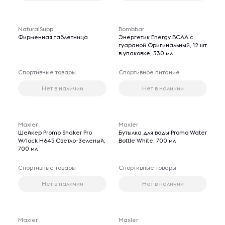
NaturalSupp
Bombbar
Фирменная таблетница
Энергетик Energy BCAA с
гуараной Оригинальный, 12 шт
в упаковке, 330 мл
Спортивные товары
Спортивное питание
Нет в наличии
Нет в наличии
Maxler
Maxler
Шейкер Promo Shaker Pro
Бутылка для воды Promo Water
W/lock H645 Светло-Зеленый,
Bottle White, 700 мл
700 мл
Спортивные товары
Спортивные товары
Нет в наличии
Нет в наличии
Maxler
Maxler