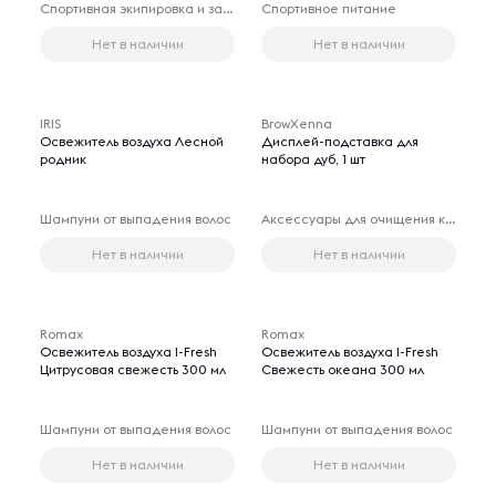
Спортивная экипировка и защита
Спортивное питание
Нет в наличии
Нет в наличии
IRIS
BrowXenna
Освежитель воздуха Лесной
Дисплей-подставка для
родник
набора дуб, 1 шт
Шампуни от выпадения волос
Аксессуары для очищения косметических принадлежностей
Нет в наличии
Нет в наличии
Romax
Romax
Освежитель воздуха I-Fresh
Освежитель воздуха I-Fresh
Цитрусовая свежесть 300 мл
Свежесть океана 300 мл
Шампуни от выпадения волос
Шампуни от выпадения волос
Нет в наличии
Нет в наличии