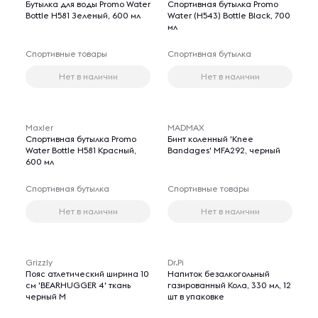
Бутылка для воды Promo Water
Спортивная бутылка Promo
Bottle H581 Зеленый, 600 мл
Water (H543) Bottle Black, 700
мл
Спортивные товары
Спортивная бутылка
Нет в наличии
Нет в наличии
Maxler
MADMAX
Спортивная бутылка Promo
Бинт коленный 'Knee
Water Bottle H581 Красный,
Bandages' MFA292, черный
600 мл
Спортивная бутылка
Спортивные товары
Нет в наличии
Нет в наличии
Grizzly
Dr.Pi
Пояс атлетический ширина 10
Напиток безалкогольный
см 'BEARHUGGER 4' ткань
газированный Кола, 330 мл, 12
черный M
шт в упаковке