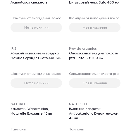
Альпийская свежесть
Цитрусовый микс Safo 400 мл
Шампуни от выпадения волос
Шампуни от выпадения волос
Нет в наличии
Нет в наличии
IRIS
Provida organics
Жидкий освежитель воздуха
Ополаскиватель для полости
Нежная орхидея Safo 400 мл
рта 'Ратания' 100 мл
Шампуни от выпадения волос
Ополаскиватели полости рта
Нет в наличии
Нет в наличии
NATURELLE
NATURELLE
салфетки Watermelon,
Влажные салфетки
Naturelle Влажные, 15 шт
Antibakterial с D-пантенолом,
48 шт
Тампоны
Тампоны