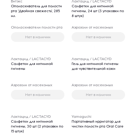
Витэкс
Лактацид / LACTACYD
Ополаскиватель для полости
Салфетки для интимной
рта 'Двойная свежесть', 285
гигиены, 24 шт (3 упаковки по
мл
8 штук)
Ополаскиватели полости рта
Аэрозоли от насекомых
Нет в наличии
Нет в наличии
Лактацид / LACTACYD
Лактацид / LACTACYD
Салфетки для интимной
Гель для интимной гигиены
гигиены
для чувствительной кожи
Аэрозоли от насекомых
Аэрозоли от насекомых
Нет в наличии
Нет в наличии
Лактацид / LACTACYD
Yamaguchi
Салфетки для интимной
Портативный ирригатор для
гигиены, 30 шт (2 упаковки по
чистки полости рта Oral Care
15 штук)