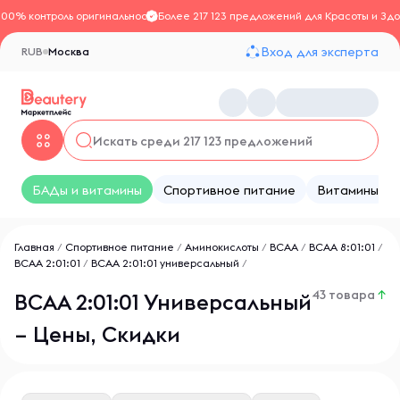
100% контроль оригинальности
Более 217 123 предложений для Красоты и Здо
Вход для эксперта
RUB
Москва
БАДы и витамины
Спортивное питание
Витамины
Главная
/
Спортивное питание
/
Аминокислоты
/
BCAA
/
ВСАА 8:01:01
/
ВСАА 2:01:01
/
ВСАА 2:01:01 универсальный
/
43 товара
↑
ВСАА 2:01:01 Универсальный
– Цены, Скидки