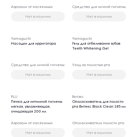
Аэрозоли от насекомых
Средства для личной гигиены
Нет в наличии
Нет в наличии
Yamaguchi
Yamaguchi
Насадки для ирригатора
Гель для отбеливания зубов
Teeth Whitening Gel
Средства для личной гигиены
Уход за полостью рта
Нет в наличии
Нет в наличии
PLU
Витэкс
Пенка для интимной гигиены
Ополаскиватель для полости
мягкая, увлажняющая,
рта Витекс Black Clean 285 мл
очищающая 200 мл
Аэрозоли от насекомых
Ополаскиватели полости рта
Нет в наличии
Нет в наличии