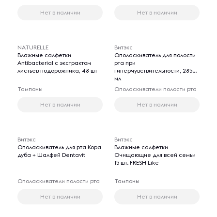
Нет в наличии
Нет в наличии
NATURELLE
Витэкс
Влажные салфетки
Ополаскиватель для полости
Antibacterial с экстрактом
рта при
листьев подорожника, 48 шт
гиперчувствительности, 285
мл
Тампоны
Ополаскиватели полости рта
Нет в наличии
Нет в наличии
Витэкс
Витэкс
Ополаскиватель для рта Кора
Влажные салфетки
дуба + Шалфей Dentavit
Очищающие для всей семьи
15 шт. FRESH Like
Ополаскиватели полости рта
Тампоны
Нет в наличии
Нет в наличии