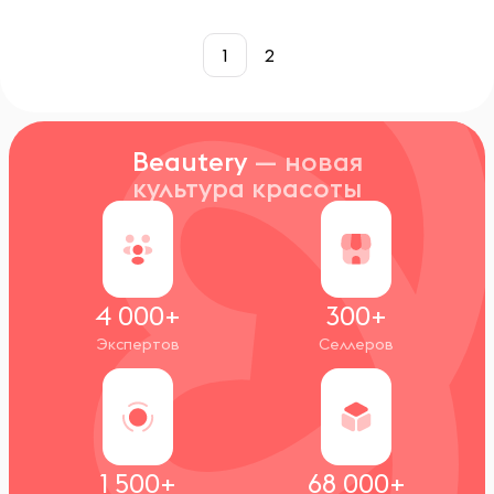
1
2
Beautery
— новая
культура красоты
4 000+
300+
Экспертов
Селлеров
1 500+
68 000+