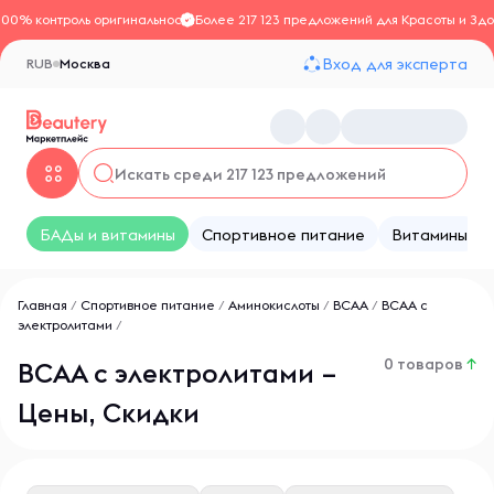
100% контроль оригинальности
Более 217 123 предложений для Красоты и Здо
Вход для эксперта
RUB
Москва
БАДы и витамины
Спортивное питание
Витамины
Главная
/
Спортивное питание
/
Аминокислоты
/
BCAA
/
ВСАА с
электролитами
/
0 товаров
↑
ВСАА с электролитами –
Цены, Скидки