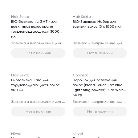
Hair Sekta
Hair Sekta
BIO-Завивка : LIGHT - для
BIO-Завивка: Набор для
всех типов волос кроме
завивки волос (3 х 1000 мл)
трудноподдающихся (1000
мл)
Завивка и выпрямление для волос
Завивка и выпрямление для волос
Нет в наличии
Нет в наличии
Hair Sekta
Concept
Биозавивка Hard для
Порошок для осветления
трудноподдающихся волос
волос (blond Touch Soft Blue
500 мл
lightening powder) Pure White,
30 гр
Завивка и выпрямление для волос
Завивка и выпрямление для волос
Нет в наличии
Нет в наличии
Nirvel
Nirvel