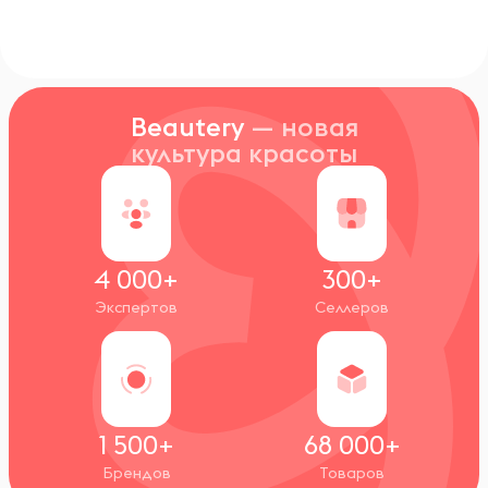
Beautery
— новая
культура красоты
4 000+
300+
Экспертов
Селлеров
1 500+
68 000+
Брендов
Товаров