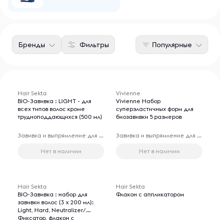
Бренды
Фильтры
Популярные
Hair Sekta
Vivienne
BIO-Завивка : LIGHT - для
Vivienne Набор
всех типов волос кроме
суперэластичных форм для
трудноподдающихся (500 мл)
биозавивки 5 размеров
Завивка и выпрямление для волос
Завивка и выпрямление для волос
Нет в наличии
Нет в наличии
Hair Sekta
Hair Sekta
BIO-Завивка : набор для
Флакон с аппликатором
завивки волос (3 х 200 мл):
Light, Hard, Neutralizer/
Фиксатор, флакон с