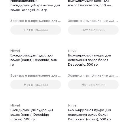
Инновационный
Блондирующий крем для
блондирующий крем-гель для
волос Decocream, 500 мл
волос Decogel, 500 гр
Завивка и выпрямление для волос
Завивка и выпрямление для волос
Нет в наличии
Нет в наличии
Nirvel
Nirvel
Блондирующая пудра для
Блондирующая пудра для
волос (синяя) Decoblue, 500
осветления волос белая
гр
Decobasic, 500 гр
Завивка и выпрямление для волос
Завивка и выпрямление для волос
Нет в наличии
Нет в наличии
Nirvel
Nirvel
Блондирующая пудра для
Блондирующая пудра для
волос (синяя) Decoblue
осветления волос белая
(пакет), 500 гр
Decobasic (пакет), 500 гр