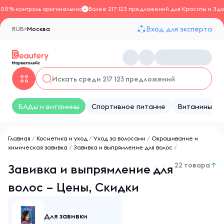
100% контроль оригинальности
Более 217 123 предложений для Красоты и Здо
Вход для эксперта
RUB
Москва
БАДы и витамины
Спортивное питание
Витамины
Главная
/
Косметика и уход
/
Уход за волосами
/
Окрашивание и
химическая завивка
/
Завивка и выпрямление для волос
/
22 товара
↑
Завивка и выпрямление для
волос – Цены, Скидки
Для завивки