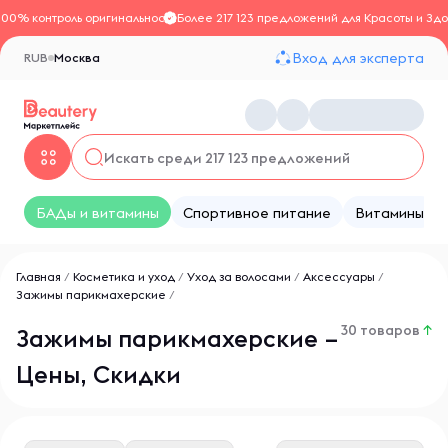
100% контроль оригинальности
Более 217 123 предложений для Красоты и Здо
Вход для эксперта
RUB
Москва
БАДы и витамины
Спортивное питание
Витамины
Главная
/
Косметика и уход
/
Уход за волосами
/
Аксессуары
/
Зажимы парикмахерские
/
30 товаров
↑
Зажимы парикмахерские –
Цены, Скидки