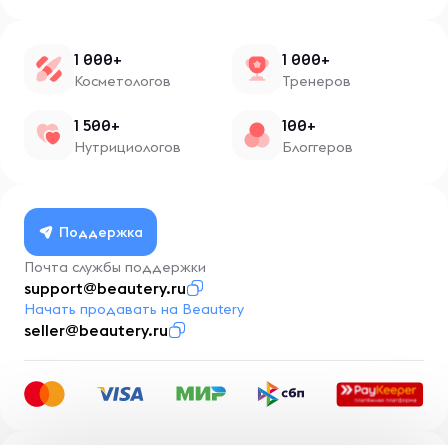
1 000+
1 000+
Косметологов
Тренеров
1 500+
100+
Нутрициологов
Блоггеров
Поддержка
Почта службы поддержки
support@beautery.ru
Начать продавать на Beautery
seller@beautery.ru